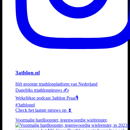
3athlon.nl
Hét grootste triathlonplatform van Nederland
Dagelijks triathlonnieuws ✍️
Wekelijkse podcast 3athlon Praat🎙️
#3athlonnl
Check het laatste nieuws op ⏬
Voormalig hardloopster, tegenwoordig wielrenster,