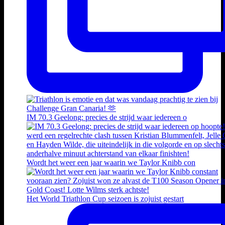
IM 70.3 Geelong: precies de strijd waar iedereen o
Wordt het weer een jaar waarin we Taylor Knibb con
Het World Triathlon Cup seizoen is zojuist gestart