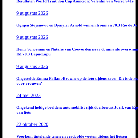
Resultaten World Triathlon Cup Asuncion: Valentin van Wersch 41e
9 augustus 2026
Ognjen Stojanovic en Djenyfer Arnold winnen Ironman 70.3 Rio de Ja
9 augustus 2026
Henri Schoeman en Natalie van Coevorden naar dominante overwinn
IM 70.3 Lapu-Lapu
9 augustus 2026
Ongestelde Emma Pallant-Browne op de foto tijdens race: ‘Dit is de rea
voor vrouwen’
24 mei 2023
Ongekend heftige beelden: automobilist rijdt doelbewust Jorik van E
van fiets
22 oktober 2020
Voorkom tintelende tenen en verdoofde voeten tijdens het fietsen