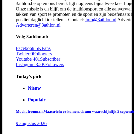
3athlon.be op en ons bereik ligt nog eens bijna twee keer hoger
Onze missie is en blijft om de triathlonsport en alle aanverwan
takken van sport te promoten en de sport en zijn beoefenaars i
positief daglicht te stellen... Contact:
Info@3athlon.nl
Adverter
Adverteren@3athlon.nl
Volg 3athlon.nl:
Facebook
5K
Fans
Twitter
0
Followers
Youtube
401
Subscriber
Instagram
3.2K
Followers
Today's pick
Nieuw
Populair
Mocht Ironman Maastricht er komen, datum waarschijnlijk 5 septemb
9 augustus 2026