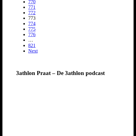
770
771
772
773
774
775
776
…
821
Next
3athlon Praat – De 3athlon podcast