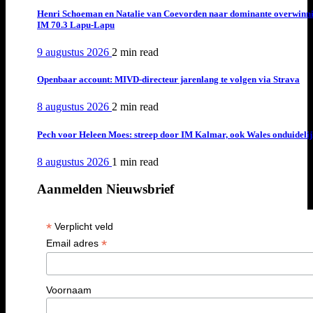
Henri Schoeman en Natalie van Coevorden naar dominante overwinn
IM 70.3 Lapu-Lapu
9 augustus 2026
2 min
read
Openbaar account: MIVD-directeur jarenlang te volgen via Strava
8 augustus 2026
2 min
read
Pech voor Heleen Moes: streep door IM Kalmar, ook Wales onduideli
8 augustus 2026
1 min
read
Aanmelden Nieuwsbrief
*
Verplicht veld
*
Email adres
Voornaam