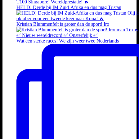
HELD! Derde bij IM Zuid-Afrika en dus mag Tristan
Kristian Blummenfelt is groter dan de sport! Iro
Wat een sterke races! We zijn weer twee Nederlands