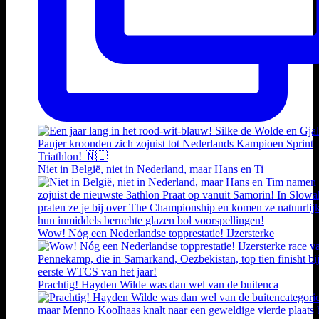
Niet in België, niet in Nederland, maar Hans en Ti
Wow! Nóg een Nederlandse topprestatie! IJzersterke
Prachtig! Hayden Wilde was dan wel van de buitenca