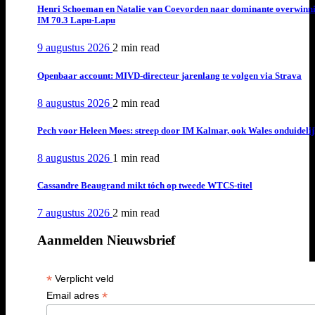
Henri Schoeman en Natalie van Coevorden naar dominante overwinn
IM 70.3 Lapu-Lapu
9 augustus 2026
2 min
read
Openbaar account: MIVD-directeur jarenlang te volgen via Strava
8 augustus 2026
2 min
read
Pech voor Heleen Moes: streep door IM Kalmar, ook Wales onduideli
8 augustus 2026
1 min
read
Cassandre Beaugrand mikt tóch op tweede WTCS-titel
7 augustus 2026
2 min
read
Aanmelden Nieuwsbrief
*
Verplicht veld
*
Email adres