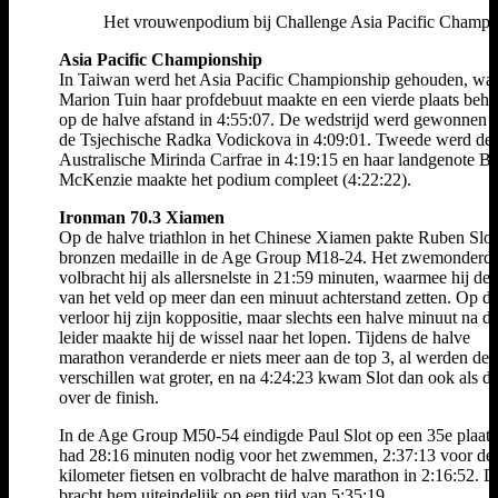
Het vrouwenpodium bij Challenge Asia Pacific Champio
Asia Pacific Championship
In Taiwan werd het Asia Pacific Championship gehouden, wa
Marion Tuin haar profdebuut maakte en een vierde plaats beha
op de halve afstand in 4:55:07. De wedstrijd werd gewonnen 
de Tsjechische Radka Vodickova in 4:09:01. Tweede werd de
Australische Mirinda Carfrae in 4:19:15 en haar landgenote B
McKenzie maakte het podium compleet (4:22:22).
Ironman 70.3 Xiamen
Op de halve triathlon in het Chinese Xiamen pakte Ruben Slot
bronzen medaille in de Age Group M18-24. Het zwemonderde
volbracht hij als allersnelste in 21:59 minuten, waarmee hij de 
van het veld op meer dan een minuut achterstand zetten. Op de 
verloor hij zijn koppositie, maar slechts een halve minuut na d
leider maakte hij de wissel naar het lopen. Tijdens de halve
marathon veranderde er niets meer aan de top 3, al werden de
verschillen wat groter, en na 4:24:23 kwam Slot dan ook als d
over de finish.
In de Age Group M50-54 eindigde Paul Slot op een 35e plaats
had 28:16 minuten nodig voor het zwemmen, 2:37:13 voor de
kilometer fietsen en volbracht de halve marathon in 2:16:52. D
bracht hem uiteindelijk op een tijd van 5:35:19.