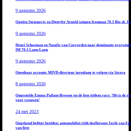
9 augustus 2026
Ognjen Stojanovic en Djenyfer Arnold winnen Ironman 70.3 Rio de Ja
9 augustus 2026
Henri Schoeman en Natalie van Coevorden naar dominante overwinn
IM 70.3 Lapu-Lapu
9 augustus 2026
Openbaar account: MIVD-directeur jarenlang te volgen via Strava
8 augustus 2026
Ongestelde Emma Pallant-Browne op de foto tijdens race: ‘Dit is de rea
voor vrouwen’
24 mei 2023
Ongekend heftige beelden: automobilist rijdt doelbewust Jorik van E
van fiets