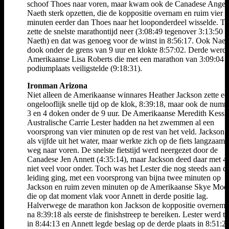
schoof Thoes naar voren, maar kwam ook de Canadese Angel
Naeth sterk opzetten, die de koppositie overnam en ruim vier
minuten eerder dan Thoes naar het looponderdeel wisselde. T
zette de snelste marathontijd neer (3:08:49 tegenover 3:13:50 
Naeth) en dat was genoeg voor de winst in 8:56:17. Ook Naet
dook onder de grens van 9 uur en klokte 8:57:02. Derde werd
Amerikaanse Lisa Roberts die met een marathon van 3:09:04 
podiumplaats veiligstelde (9:18:31).
Ironman Arizona
Niet alleen de Amerikaanse winnares Heather Jackson zette ee
ongelooflijk snelle tijd op de klok, 8:39:18, maar ook de numm
3 en 4 doken onder de 9 uur. De Amerikaanse Meredith Kessle
Australische Carrie Lester hadden na het zwemmen al een
voorsprong van vier minuten op de rest van het veld. Jackso
als vijfde uit het water, maar werkte zich op de fiets langzaam 
weg naar voren. De snelste fietstijd werd neergezet door de
Canadese Jen Annett (4:35:14), maar Jackson deed daar met 4
niet veel voor onder. Toch was het Lester die nog steeds aan d
leiding ging, met een voorsprong van bijna twee minuten op
Jackson en ruim zeven minuten op de Amerikaanse Skye Moe
die op dat moment vlak voor Annett in derde positie lag.
Halverwege de marathon kon Jackson de koppositie overnem
na 8:39:18 als eerste de finishstreep te bereiken. Lester werd 
in 8:44:13 en Annett legde beslag op de derde plaats in 8:51:29