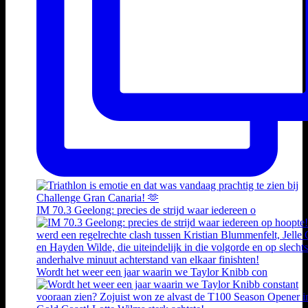
IM 70.3 Geelong: precies de strijd waar iedereen o
Wordt het weer een jaar waarin we Taylor Knibb con