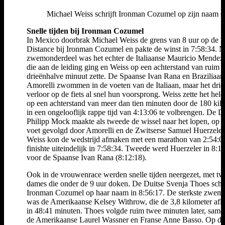
Michael Weiss schrijft Ironman Cozumel op zijn naam (
Snelle tijden bij Ironman Cozumel
In Mexico doorbrak Michael Weiss de grens van 8 uur op de 
Distance bij Ironman Cozumel en pakte de winst in 7:58:34. N
zwemonderdeel was het echter de Italiaanse Mauricio Mendez
die aan de leiding ging en Weiss op een achterstand van ruim
drieënhalve minuut zette. De Spaanse Ivan Rana en Braziliaan
Amorelli zwommen in de voeten van de Italiaan, maar het drie
verloor op de fiets al snel hun voorsprong. Weiss zette het hele
op een achterstand van meer dan tien minuten door de 180 kil
in een ongelooflijk rappe tijd van 4:13:06 te volbrengen. De D
Philipp Mock maakte als tweede de wissel naar het lopen, op 
voet gevolgd door Amorelli en de Zwitserse Samuel Huerzeler
Weiss kon de wedstrijd afmaken met een marathon van 2:54:0
finishte uiteindelijk in 7:58:34. Tweede werd Huerzeler in 8:11
voor de Spaanse Ivan Rana (8:12:18).
Ook in de vrouwenrace werden snelle tijden neergezet, met tw
dames die onder de 9 uur doken. De Duitse Svenja Thoes schr
Ironman Cozumel op haar naam in 8:56:17. De sterkste zwems
was de Amerikaanse Kelsey Withrow, die de 3,8 kilometer afl
in 48:41 minuten. Thoes volgde ruim twee minuten later, sam
de Amerikaanse Laurel Wassner en Franse Anne Basso. Op de 