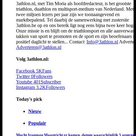
3athlon.nl, met Tim Moria als hoofdredacteur, is het grootste
triathlon, duathlon en multisport-medium van Nederland. Met 
twee miljoen lezers per jaar zijn we toonaangevend en
marktbepalend. Tel daarbij de samenwerking met zustersite
3athlon.be op en ons bereik ligt nog eens bijna twee keer hoger
Onze missie is en blijft om de triathlonsport en alle aanverwan
takken van sport te promoten en de sport en zijn beoefenaars i
positief daglicht te stellen... Contact:
Info@3athlon.nl
Adverter
Adverteren@3athlon.nl
Volg 3athlon.nl:
Facebook
5K
Fans
Twitter
0
Followers
Youtube
401
Subscriber
Instagram
3.2K
Followers
Today's pick
Nieuw
Populair
Mocht Ironman Maastricht er komen, datum waarschijnlijk 5 septemb