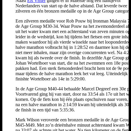
Naast
Els Visser
gingen er in Maleisië nog een handjevol
Nederlanders van start op de halve afstand. Dat leverde twee
zilveren en één bronzen medaille op in de Age Group categori
Een zilveren medaille voor Rob Pouw bij Ironman Malaysia 70
de Age Group M30-34. Waar Pouw na het zwemonderdeel als
uit het water kwam met een achterstand van zeven minuten op
leider in de wedstrijd, kon hij tijdens het fietsen een grote inha
maken waardoor hij als vierde wisselde naar het looponderdee
halve marathon volbracht hij in 1:28:52 en daarmee kon hij de 
niet meer inhalen, maar zijn overige concurrenten wel. Na 4:2
kwam hij als tweede over de finish. In dezelfde Age Group gi
Johan Wortelboer van start, die na het zwemmen een 18e positi
pakken had. Een sterk fietsonderdeel bracht hem tot de 9e posit
maar tijdens de halve marathon leek het vat leeg. Uiteindelijk
finishte Wortelboer als 14e in 5:29:00.
In de Age Group M40-44 behaalde Marcel Degreef een 30e pla
Voortvarend ging hij van start, door na 33:54 als 17e uit het wa
komen. Op de fiets kon hij één plaats opschuiven naar voren, 
na een halve marathon in 2:14:59 kwam hij uiteindelijk als 30
de finish in een tijd van 5:35:36.
Mark Wilson veroverde een bronzen medaille in de Age Grou
M45-M49. Met zo’n drieënhalve minuut achterstand kwam Wi
na 33:07 als achtste uit het water. Na tien kilometer op de fiets