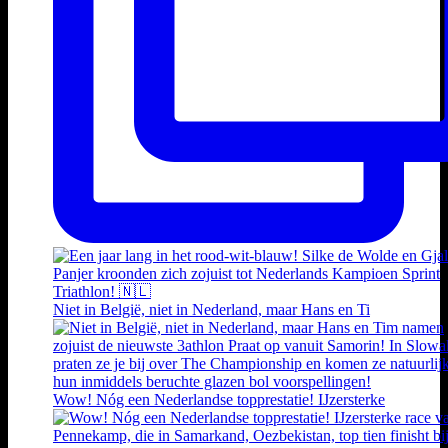
Niet in België, niet in Nederland, maar Hans en Ti
Wow! Nóg een Nederlandse topprestatie! IJzersterke