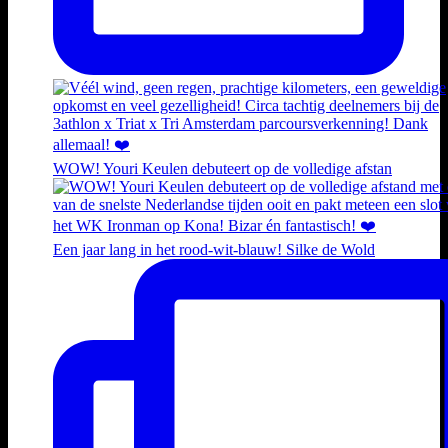
WOW! Youri Keulen debuteert op de volledige afstan
Een jaar lang in het rood-wit-blauw! Silke de Wold