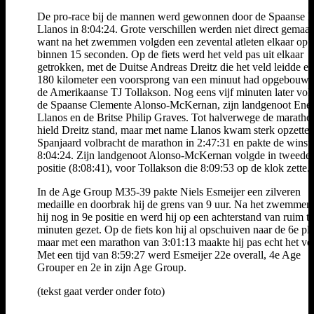
De pro-race bij de mannen werd gewonnen door de Spaanse 
Llanos in 8:04:24. Grote verschillen werden niet direct gemaak
want na het zwemmen volgden een zevental atleten elkaar op
binnen 15 seconden. Op de fiets werd het veld pas uit elkaar
getrokken, met de Duitse Andreas Dreitz die het veld leidde en
180 kilometer een voorsprong van een minuut had opgebouw
de Amerikaanse TJ Tollakson. Nog eens vijf minuten later vol
de Spaanse Clemente Alonso-McKernan, zijn landgenoot Ene
Llanos en de Britse Philip Graves. Tot halverwege de maratho
hield Dreitz stand, maar met name Llanos kwam sterk opzette
Spanjaard volbracht de marathon in 2:47:31 en pakte de winst 
8:04:24. Zijn landgenoot Alonso-McKernan volgde in tweede
positie (8:08:41), voor Tollakson die 8:09:53 op de klok zette.
In de Age Group M35-39 pakte Niels Esmeijer een zilveren
medaille en doorbrak hij de grens van 9 uur. Na het zwemmen
hij nog in 9e positie en werd hij op een achterstand van ruim ti
minuten gezet. Op de fiets kon hij al opschuiven naar de 6e pla
maar met een marathon van 3:01:13 maakte hij pas echt het ver
Met een tijd van 8:59:27 werd Esmeijer 22e overall, 4e Age
Grouper en 2e in zijn Age Group.
(tekst gaat verder onder foto)