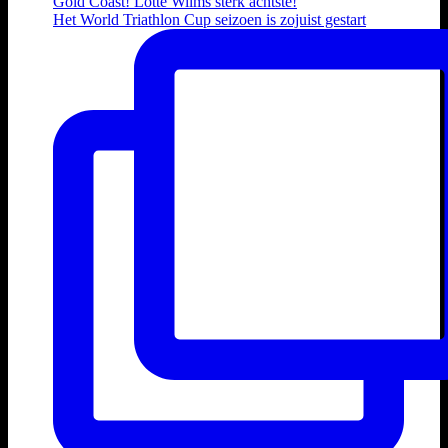
Het World Triathlon Cup seizoen is zojuist gestart