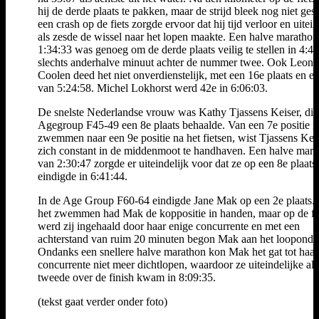
hij de derde plaats te pakken, maar de strijd bleek nog niet ges
een crash op de fiets zorgde ervoor dat hij tijd verloor en uitein
als zesde de wissel naar het lopen maakte. Een halve maratho
1:34:33 was genoeg om de derde plaats veilig te stellen in 4:4
slechts anderhalve minuut achter de nummer twee. Ook Leona
Coolen deed het niet onverdienstelijk, met een 16e plaats en ei
van 5:24:58. Michel Lokhorst werd 42e in 6:06:03.
De snelste Nederlandse vrouw was Kathy Tjassens Keiser, die
Agegroup F45-49 een 8e plaats behaalde. Van een 7e positie n
zwemmen naar een 9e positie na het fietsen, wist Tjassens Kei
zich constant in de middenmoot te handhaven. Een halve mar
van 2:30:47 zorgde er uiteindelijk voor dat ze op een 8e plaats
eindigde in 6:41:44.
In de Age Group F60-64 eindigde Jane Mak op een 2e plaats.
het zwemmen had Mak de koppositie in handen, maar op de fi
werd zij ingehaald door haar enige concurrente en met een
achterstand van ruim 20 minuten begon Mak aan het looponde
Ondanks een snellere halve marathon kon Mak het gat tot haar
concurrente niet meer dichtlopen, waardoor ze uiteindelijke als
tweede over de finish kwam in 8:09:35.
(tekst gaat verder onder foto)