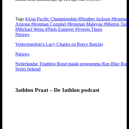
Tags
#Asia Pacific Championship
#Heather Jackson
#Ironman
Arizona
#Ironman Cozumel
#Ironman Malaysia
#Marion Tuin
#Michael Weiss
#Niels Esmeijer
#Svenja Thoes
Nieuws
Verlovingsfoto's Lucy Charles en Reece Barclay
Nieuws
Nederlandse Triathlon Bond maakt programma Run Bike Run
Series bekend
3athlon Praat – De 3athlon podcast