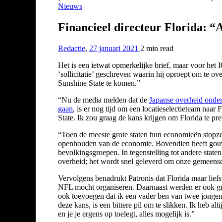
Nieuws
Financieel directeur Florida: “
Redactie
,
27 januari 2021
2 min
read
Het is een ietwat opmerkelijke brief, maar voor het 
‘sollicitatie’ geschreven waarin hij oproept om te 
Sunshine State te komen.”
“Nu de media melden dat de
Japanse overheid onder
gaan
, is er nog tijd om een locatieselectieteam naa
State. Ik zou graag de kans krijgen om Florida te pre
“Toen de meeste grote staten hun economieën stopzet
openhouden van de economie. Bovendien heeft gouve
bevolkingsgroepen. In tegenstelling tot andere stat
overheid; het wordt snel geleverd om onze gemeens
Vervolgens benadrukt Patronis dat Florida maar lie
NFL mocht organiseren. Daarnaast werden er ook gr
ook toevoegen dat ik een vader ben van twee jongens
deze kans, is een bittere pil om te slikken. Ik heb a
en je je ergens op toelegt, alles mogelijk is.”