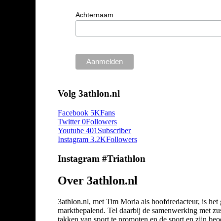
Achternaam
Volg 3athlon.nl
Facebook
5K
Fans
Twitter
0
Followers
Youtube
401
Subscriber
Instagram
3.2K
Followers
Instagram #Triathlon
Over 3athlon.nl
3athlon.nl, met Tim Moria als hoofdredacteur, is he
marktbepalend. Tel daarbij de samenwerking met zuste
takken van sport te promoten en de sport en zijn beoef