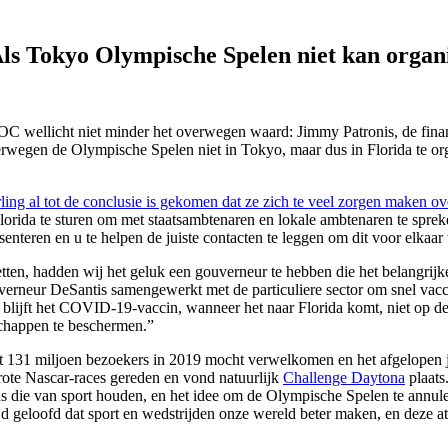
Als Tokyo Olympische Spelen niet kan organ
IOC wellicht niet minder het overwegen waard: Jimmy Patronis, de finan
overwegen de Olympische Spelen niet in Tokyo, maar dus in Florida te or
ling al tot de conclusie is gekomen dat ze zich te veel zorgen maken 
r Florida te sturen om met staatsambtenaren en lokale ambtenaren te sp
senteren en u te helpen de juiste contacten te leggen om dit voor elkaar 
ten, hadden wij het geluk een gouverneur te hebben die het belangrijke 
rneur DeSantis samengewerkt met de particuliere sector om snel vacci
en blijft het COVID-19-vaccin, wanneer het naar Florida komt, niet op 
chappen te beschermen.”
fst 131 miljoen bezoekers in 2019 mocht verwelkomen en het afgelopen
ote Nascar-races gereden en vond natuurlijk
Challenge Daytona
plaats
 die van sport houden, en het idee om de Olympische Spelen te annulere
ltijd geloofd dat sport en wedstrijden onze wereld beter maken, en deze a