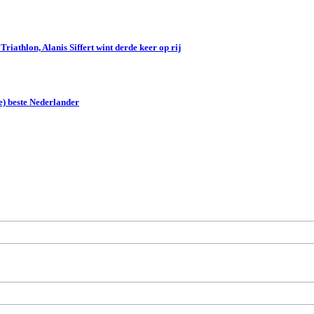
iathlon, Alanis Siffert wint derde keer op rij
e) beste Nederlander