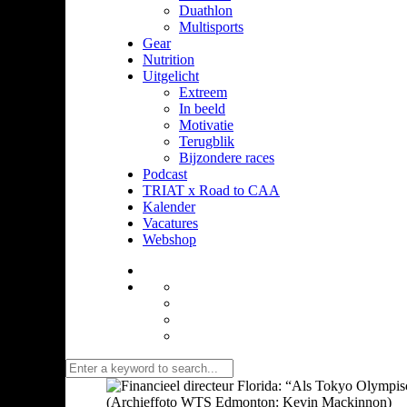
Duathlon
Multisports
Gear
Nutrition
Uitgelicht
Extreem
In beeld
Motivatie
Terugblik
Bijzondere races
Podcast
TRIAT x Road to CAA
Kalender
Vacatures
Webshop
(Archieffoto WTS Edmonton: Kevin Mackinnon)