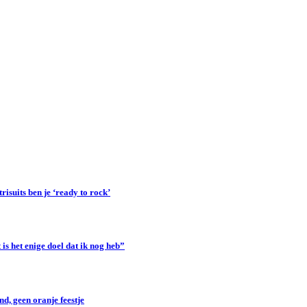
suits ben je ‘ready to rock’
s het enige doel dat ik nog heb”
d, geen oranje feestje