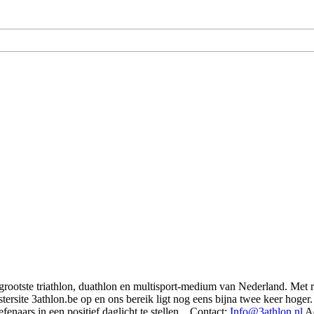
t grootste triathlon, duathlon en multisport-medium van Nederland. Met 
rsite 3athlon.be op en ons bereik ligt nog eens bijna twee keer hoger. 
enaars in een positief daglicht te stellen... Contact:
Info@3athlon.nl
Ad