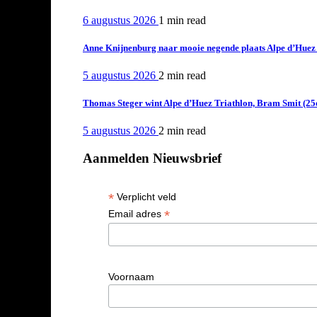
6 augustus 2026
1 min
read
Anne Knijnenburg naar mooie negende plaats Alpe d’Huez Tr
5 augustus 2026
2 min
read
Thomas Steger wint Alpe d’Huez Triathlon, Bram Smit (25
5 augustus 2026
2 min
read
Aanmelden Nieuwsbrief
*
Verplicht veld
*
Email adres
Voornaam