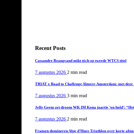
Recent Posts
Cassandre Beaugrand mikt tóch op tweede WTCS-titel
7 augustus 2026
2 min
read
TRIAT x Road to Challenge Almere-Amsterdam: met deze tri
7 augustus 2026
3 min
read
Jelle Geens zet droom WK IM Kona jaartje ‘on hold’: “Het i
7 augustus 2026
2 min
read
Fransen domineren Alpe d’Huez Triathlon over korte afstan