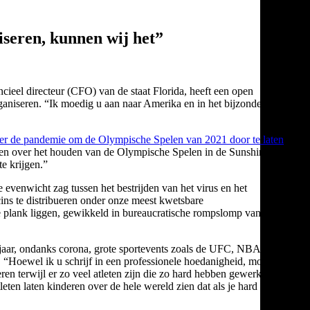
iseren, kunnen wij het”
cieel directeur (CFO) van de staat Florida, heeft een open
ganiseren. “Ik moedig u aan naar Amerika en in het bijzonder de
over de pandemie om de Olympische Spelen van 2021 door te laten
reken over het houden van de Olympische Spelen in de Sunshine
te krijgen.”
evenwicht zag tussen het bestrijden van het virus en het
ns te distribueren onder onze meest kwetsbare
de plank liggen, gewikkeld in bureaucratische rompslomp van de
 jaar, ondanks corona, grote sportevents zoals de UFC, NBA en
. “Hoewel ik u schrijf in een professionele hoedanigheid, moet ik
n terwijl er zo veel atleten zijn die zo hard hebben gewerkt voor
tleten laten kinderen over de hele wereld zien dat als je hard werkt