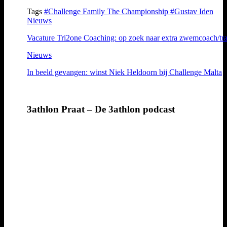
Tags
#Challenge Family The Championship
#Gustav Iden
Nieuws
Vacature Tri2one Coaching: op zoek naar extra zwemcoach/tra
Nieuws
In beeld gevangen: winst Niek Heldoorn bij Challenge Malta
3athlon Praat – De 3athlon podcast