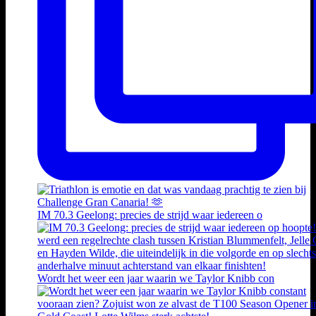
IM 70.3 Geelong: precies de strijd waar iedereen o
Wordt het weer een jaar waarin we Taylor Knibb con