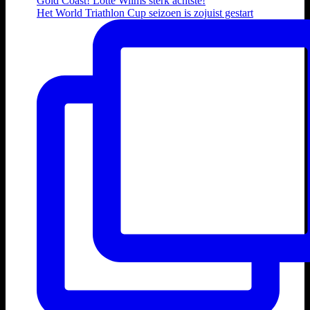
Het World Triathlon Cup seizoen is zojuist gestart