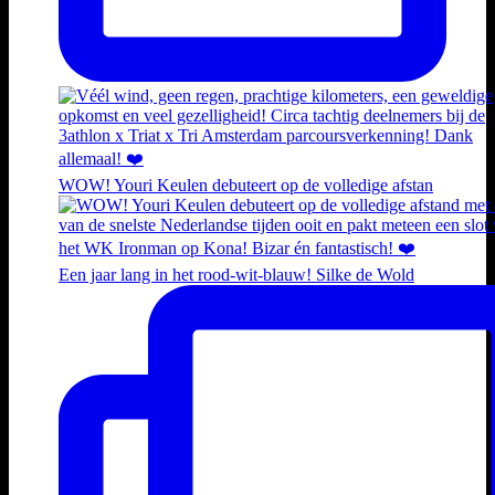
WOW! Youri Keulen debuteert op de volledige afstan
Een jaar lang in het rood-wit-blauw! Silke de Wold