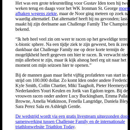
Het was een grote teleurstelling voor Gustav Iden toen hij twe
weken terug en daags voor het WK Ironman St. George
moest
afhaken wegens ziekte
, maar de Noor ging meteen op zoek na
waardig alternatief. Dat alternatief heeft hij nu gevonden; last
maakt hij zijn deelname aan Challenge Family The Champion
bekend.
“Ik heb heel veel zin om weer te racen op het geweldige terrei
x-bionic sphere. Na een tijdje ziek te zijn geweest, ben ik zeer
dankbaar dat Challenge Family me op deze korte termijn de
mogelijkheid heeft gegeven om hier te racen. Ik verwacht niet
mijn allerbest te zijn, maar ik kijk alsnog heel erg uit naar het
moment om mijn seizoen hier te openen.”
Bij de mannen gaan maar liefst vijftig profatleten van start in d
strijd om 100.000 dollar. Zo komt Iden onder andere Frederic 
Kyle Smith, Collin Chartier, Miki Taagholt, Pieter Heemeryck
Nederlanders Youri Keulen en Jorik van Egdom tegen. Bij de
vrouwen racen onder andere Lucy Buckingham, Emma Pallan
Browne, Amelia Watkinson, Fenella Langridge, Daniela Bley
Sara Perez Sala en Ashleigh Gentle.
De wedstrijd wordt via een gratis livestream uitgezonden door
samenwerking tussen Challenge Family en de internationale
triathlonwebsite Triathlon Today
.