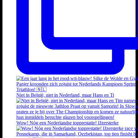
Niet in België, niet in Nederland, maar Hans en Ti
Wow! Nóg een Nederlandse topprestatie! IJzersterke