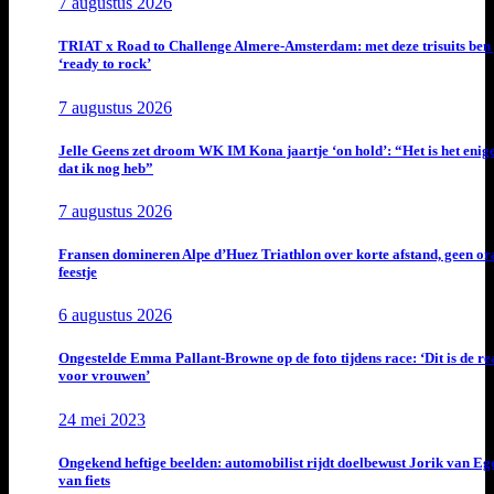
7 augustus 2026
TRIAT x Road to Challenge Almere-Amsterdam: met deze trisuits ben 
‘ready to rock’
7 augustus 2026
Jelle Geens zet droom WK IM Kona jaartje ‘on hold’: “Het is het enig
dat ik nog heb”
7 augustus 2026
Fransen domineren Alpe d’Huez Triathlon over korte afstand, geen or
feestje
6 augustus 2026
Ongestelde Emma Pallant-Browne op de foto tijdens race: ‘Dit is de rea
voor vrouwen’
24 mei 2023
Ongekend heftige beelden: automobilist rijdt doelbewust Jorik van E
van fiets