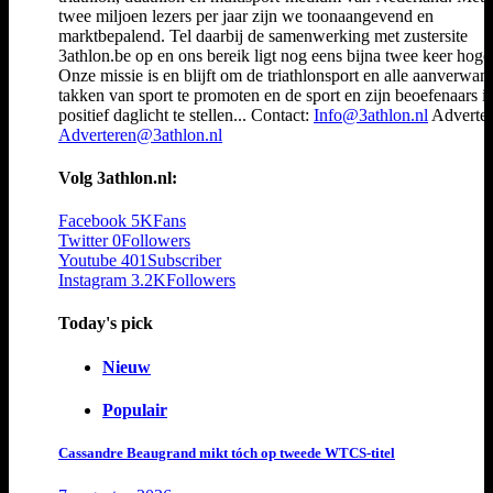
twee miljoen lezers per jaar zijn we toonaangevend en
marktbepalend. Tel daarbij de samenwerking met zustersite
3athlon.be op en ons bereik ligt nog eens bijna twee keer hoger
Onze missie is en blijft om de triathlonsport en alle aanverwan
takken van sport te promoten en de sport en zijn beoefenaars i
positief daglicht te stellen... Contact:
Info@3athlon.nl
Adverter
Adverteren@3athlon.nl
Volg 3athlon.nl:
Facebook
5K
Fans
Twitter
0
Followers
Youtube
401
Subscriber
Instagram
3.2K
Followers
Today's pick
Nieuw
Populair
Cassandre Beaugrand mikt tóch op tweede WTCS-titel