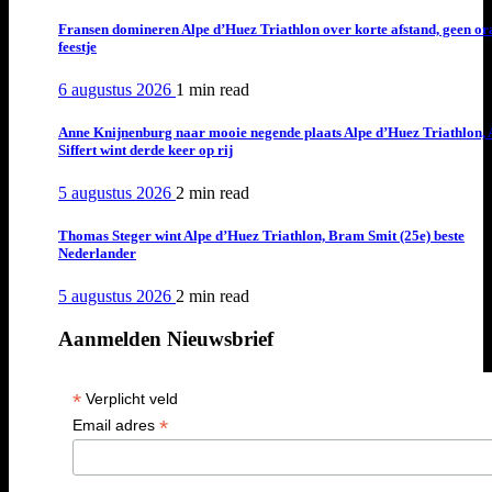
Fransen domineren Alpe d’Huez Triathlon over korte afstand, geen or
feestje
6 augustus 2026
1 min
read
Anne Knijnenburg naar mooie negende plaats Alpe d’Huez Triathlon, 
Siffert wint derde keer op rij
5 augustus 2026
2 min
read
Thomas Steger wint Alpe d’Huez Triathlon, Bram Smit (25e) beste
Nederlander
5 augustus 2026
2 min
read
Aanmelden Nieuwsbrief
*
Verplicht veld
*
Email adres