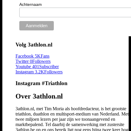
Achternaam
Volg 3athlon.nl
Facebook
5K
Fans
Twitter
0
Followers
Youtube
401
Subscriber
Instagram
3.2K
Followers
Instagram #Triathlon
Over 3athlon.nl
3athlon.nl, met Tim Moria als hoofdredacteur, is het grootste
triathlon, duathlon en multisport-medium van Nederland. Met 
twee miljoen lezers per jaar zijn we toonaangevend en
marktbepalend. Tel daarbij de samenwerking met zustersite
3athlon.be op en ons bereik ligt nog eens bijna twee keer hoger