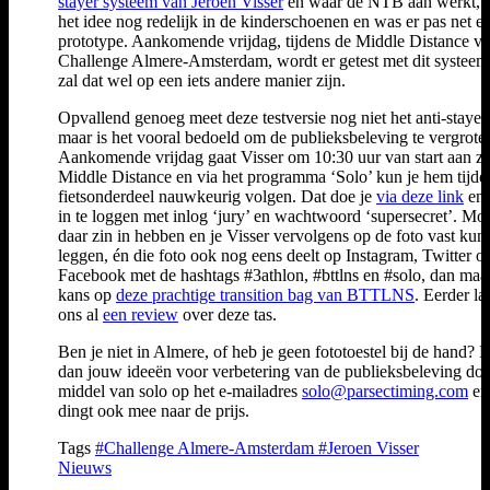
stayer systeem van Jeroen Visser
en waar de NTB aan werkt, 
het idee nog redelijk in de kinderschoenen en was er pas net e
prototype. Aankomende vrijdag, tijdens de Middle Distance v
Challenge Almere-Amsterdam, wordt er getest met dit systeem,
zal dat wel op een iets andere manier zijn.
Opvallend genoeg meet deze testversie nog niet het anti-stayer
maar is het vooral bedoeld om de publieksbeleving te vergrote
Aankomende vrijdag gaat Visser om 10:30 uur van start aan zi
Middle Distance en via het programma ‘Solo’ kun je hem tijde
fietsonderdeel nauwkeurig volgen. Dat doe je
via deze link
en 
in te loggen met inlog ‘jury’ en wachtwoord ‘supersecret’. Moc
daar zin in hebben en je Visser vervolgens op de foto vast kunt
leggen, én die foto ook nog eens deelt op Instagram, Twitter of
Facebook met de hashtags #3athlon, #bttlns en #solo, dan maak
kans op
deze prachtige transition bag van BTTLNS
. Eerder las
ons al
een review
over deze tas.
Ben je niet in Almere, of heb je geen fototoestel bij de hand? 
dan jouw ideeën voor verbetering van de publieksbeleving do
middel van solo op het e-mailadres
solo@parsectiming.com
en
dingt ook mee naar de prijs.
Tags
#Challenge Almere-Amsterdam
#Jeroen Visser
Nieuws