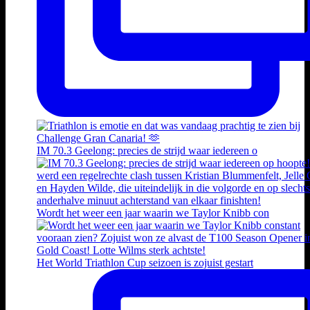
IM 70.3 Geelong: precies de strijd waar iedereen o
Wordt het weer een jaar waarin we Taylor Knibb con
Het World Triathlon Cup seizoen is zojuist gestart