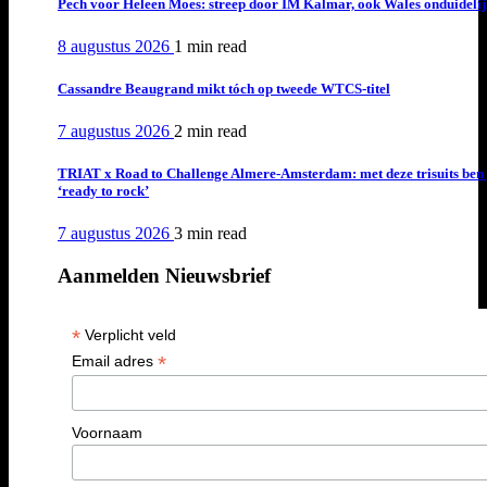
Pech voor Heleen Moes: streep door IM Kalmar, ook Wales onduideli
8 augustus 2026
1 min
read
Cassandre Beaugrand mikt tóch op tweede WTCS-titel
7 augustus 2026
2 min
read
TRIAT x Road to Challenge Almere-Amsterdam: met deze trisuits ben 
‘ready to rock’
7 augustus 2026
3 min
read
Aanmelden Nieuwsbrief
*
Verplicht veld
*
Email adres
Voornaam