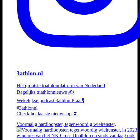
3athlon.nl
Hét grootste triathlonplatform van Nederland
Dagelijks triathlonnieuws ✍️
Wekelijkse podcast 3athlon Praat🎙️
#3athlonnl
Check het laatste nieuws op ⏬
Voormalig hardloopster, tegenwoordig wielrenster,