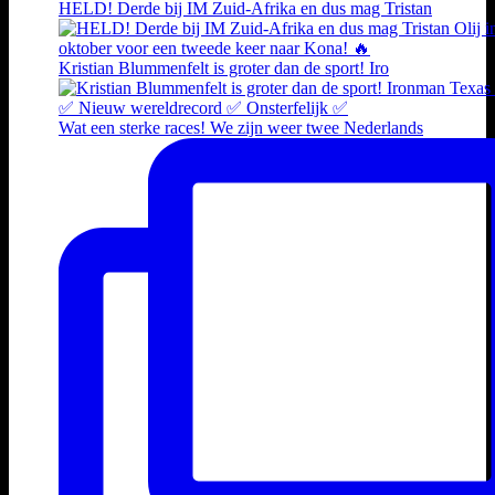
HELD! Derde bij IM Zuid-Afrika en dus mag Tristan
Kristian Blummenfelt is groter dan de sport! Iro
Wat een sterke races! We zijn weer twee Nederlands