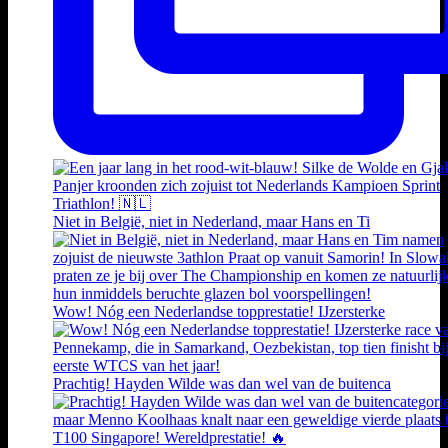
Niet in België, niet in Nederland, maar Hans en Ti
Wow! Nóg een Nederlandse topprestatie! IJzersterke
Prachtig! Hayden Wilde was dan wel van de buitenca