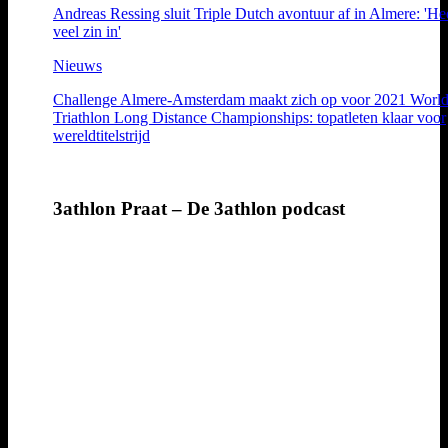
Andreas Ressing sluit Triple Dutch avontuur af in Almere: 'He
veel zin in'
Nieuws
Challenge Almere-Amsterdam maakt zich op voor 2021 Worl
Triathlon Long Distance Championships: topatleten klaar voor
wereldtitelstrijd
3athlon Praat – De 3athlon podcast