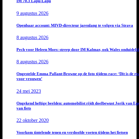
IM 70.3 Lapu-Lapu
9 augustus 2026
Openbaar account: MIVD-directeur jarenlang te volgen via Strava
8 augustus 2026
Pech voor Heleen Moes: streep door IM Kalmar, ook Wales onduideli
8 augustus 2026
Ongestelde Emma Pallant-Browne op de foto tijdens race: ‘Dit is de rea
voor vrouwen’
24 mei 2023
Ongekend heftige beelden: automobilist rijdt doelbewust Jorik van E
van fiets
22 oktober 2020
Voorkom tintelende tenen en verdoofde voeten tijdens het fietsen