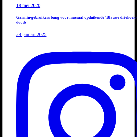
18 mei 2020
Garmin-gebruikers bang voor massaal opduikende ‘Blauwe driehoek 
doods’
29 januari 2025