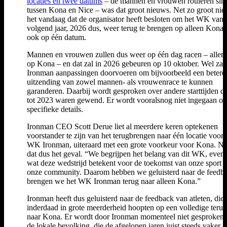
locaties en twee datums
– de mannen en vrouwen rouleren sin
tussen Kona en Nice – was dat groot nieuws. Net zo groot nie
het vandaag dat de organisator heeft besloten om het WK vana
volgend jaar, 2026 dus, weer terug te brengen op alleen Kona 
ook op één datum.
Mannen en vrouwen zullen dus weer op één dag racen – allem
op Kona – en dat zal in 2026 gebeuren op 10 oktober. Wel zal
Ironman aanpassingen doorvoeren om bijvoorbeeld een betere
uitzending van zowel mannen- als vrouwenrace te kunnen
garanderen. Daarbij wordt gesproken over andere starttijden 
tot 2023 waren gewend. Er wordt vooralsnog niet ingegaan op
specifieke details.
Ironman CEO Scott Derue liet al meerdere keren optekenen
voorstander te zijn van het terugbrengen naar één locatie voor 
WK Ironman, uiteraard met een grote voorkeur voor Kona. Nu
dat dus het geval. “We begrijpen het belang van dit WK, evena
wat deze wedstrijd betekent voor de toekomst van onze sport 
onze community. Daarom hebben we geluisterd naar de feedb
brengen we het WK Ironman terug naar alleen Kona.”
Ironman heeft dus geluisterd naar de feedback van atleten, die
inderdaad in grote meerderheid hoopten op een volledige teru
naar Kona. Er wordt door Ironman momenteel niet gesproken 
de lokale bevolking, die de afgelopen jaren juist steeds vaker 