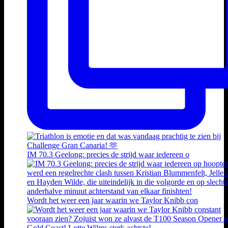
IM 70.3 Geelong: precies de strijd waar iedereen o
Wordt het weer een jaar waarin we Taylor Knibb con