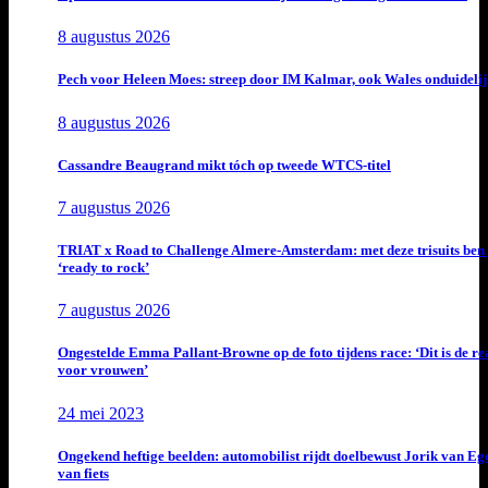
8 augustus 2026
Pech voor Heleen Moes: streep door IM Kalmar, ook Wales onduideli
8 augustus 2026
Cassandre Beaugrand mikt tóch op tweede WTCS-titel
7 augustus 2026
TRIAT x Road to Challenge Almere-Amsterdam: met deze trisuits ben 
‘ready to rock’
7 augustus 2026
Ongestelde Emma Pallant-Browne op de foto tijdens race: ‘Dit is de rea
voor vrouwen’
24 mei 2023
Ongekend heftige beelden: automobilist rijdt doelbewust Jorik van E
van fiets