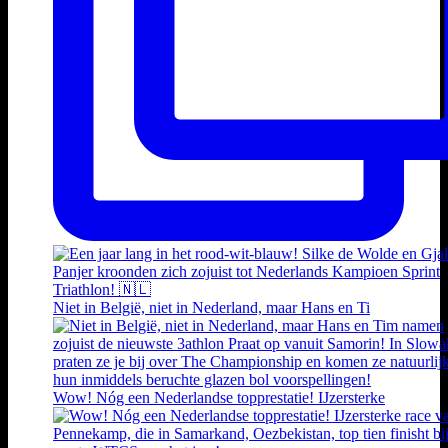
Niet in België, niet in Nederland, maar Hans en Ti
Wow! Nóg een Nederlandse topprestatie! IJzersterke