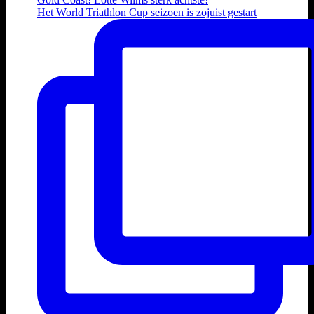
Het World Triathlon Cup seizoen is zojuist gestart