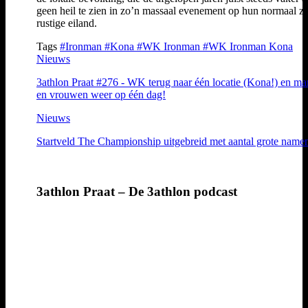
geen heil te zien in zo’n massaal evenement op hun normaal z
rustige eiland.
Tags
#Ironman
#Kona
#WK Ironman
#WK Ironman Kona
Nieuws
3athlon Praat #276 - WK terug naar één locatie (Kona!) en m
en vrouwen weer op één dag!
Nieuws
Startveld The Championship uitgebreid met aantal grote name
3athlon Praat – De 3athlon podcast