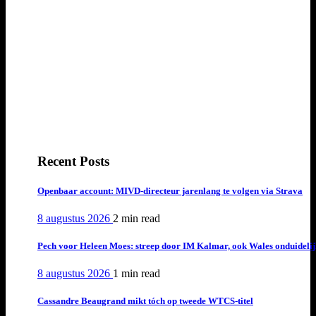
Recent Posts
Openbaar account: MIVD-directeur jarenlang te volgen via Strava
8 augustus 2026
2 min
read
Pech voor Heleen Moes: streep door IM Kalmar, ook Wales onduideli
8 augustus 2026
1 min
read
Cassandre Beaugrand mikt tóch op tweede WTCS-titel