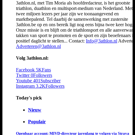
3athlon.nl, met Tim Moria als hoofdredacteur, is het grootste
triathlon, duathlon en multisport-medium van Nederland. Met 
twee miljoen lezers per jaar zijn we toonaangevend en
marktbepalend. Tel daarbij de samenwerking met zustersite
3athlon.be op en ons bereik ligt nog eens bijna twee keer hoger
Onze missie is en blijft om de triathlonsport en alle aanverwan
takken van sport te promoten en de sport en zijn beoefenaars i
positief daglicht te stellen... Contact:
Info@3athlon.nl
Adverter
Adverteren@3athlon.nl
Volg 3athlon.nl:
Facebook
5K
Fans
Twitter
0
Followers
Youtube
401
Subscriber
Instagram
3.2K
Followers
Today's pick
Nieuw
Populair
Openbaar account: MIVD-directeur jarenlang te volgen via Strava