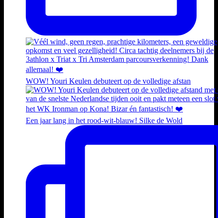
WOW! Youri Keulen debuteert op de volledige afstan
Een jaar lang in het rood-wit-blauw! Silke de Wold