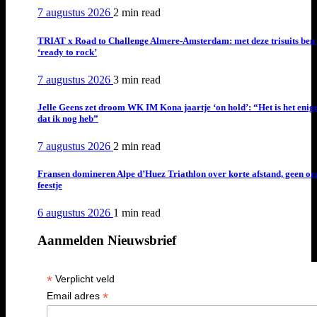
7 augustus 2026
2 min
read
TRIAT x Road to Challenge Almere-Amsterdam: met deze trisuits ben 
‘ready to rock’
7 augustus 2026
3 min
read
Jelle Geens zet droom WK IM Kona jaartje ‘on hold’: “Het is het enig
dat ik nog heb”
7 augustus 2026
2 min
read
Fransen domineren Alpe d’Huez Triathlon over korte afstand, geen or
feestje
6 augustus 2026
1 min
read
Aanmelden Nieuwsbrief
*
Verplicht veld
*
Email adres