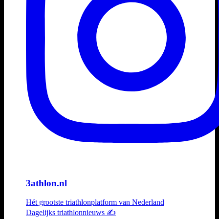
3athlon.nl
Hét grootste triathlonplatform van Nederland
Dagelijks triathlonnieuws ✍️