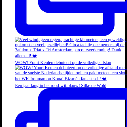
WOW! Youri Keulen debuteert op de volledige afstan
Een jaar lang in het rood-wit-blauw! Silke de Wold