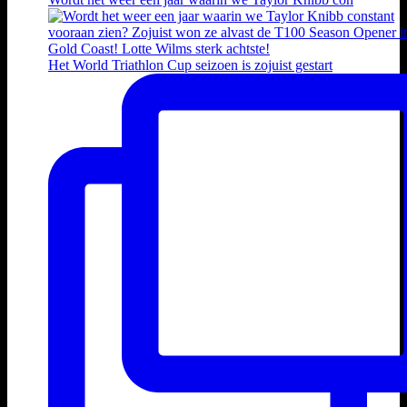
Het World Triathlon Cup seizoen is zojuist gestart