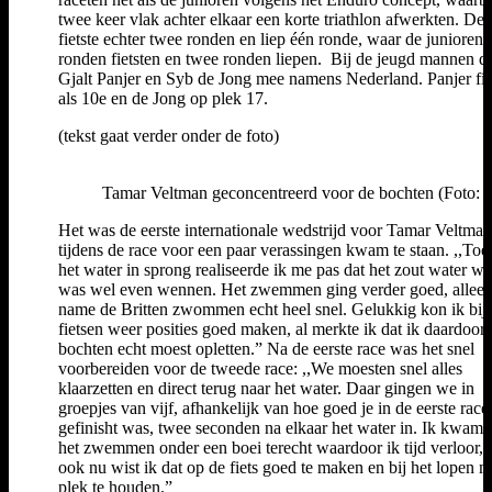
twee keer vlak achter elkaar een korte triathlon afwerkten. De
fietste echter twee ronden en liep één ronde, waar de junioren 
ronden fietsten en twee ronden liepen. Bij de jeugd mannen d
Gjalt Panjer en Syb de Jong mee namens Nederland. Panjer fin
als 10e en de Jong op plek 17.
(tekst gaat verder onder de foto)
Tamar Veltman geconcentreerd voor de bochten (Foto: C
Het was de eerste internationale wedstrijd voor Tamar Veltman
tijdens de race voor een paar verassingen kwam te staan. ,,Toe
het water in sprong realiseerde ik me pas dat het zout water wa
was wel even wennen. Het zwemmen ging verder goed, allee
name de Britten zwommen echt heel snel. Gelukkig kon ik bij 
fietsen weer posities goed maken, al merkte ik dat ik daardoor 
bochten echt moest opletten.” Na de eerste race was het snel
voorbereiden voor de tweede race: ,,We moesten snel alles
klaarzetten en direct terug naar het water. Daar gingen we in
groepjes van vijf, afhankelijk van hoe goed je in de eerste race
gefinisht was, twee seconden na elkaar het water in. Ik kwam 
het zwemmen onder een boei terecht waardoor ik tijd verloor,
ook nu wist ik dat op de fiets goed te maken en bij het lopen m
plek te houden.”