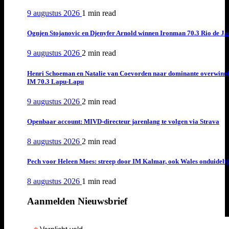
9 augustus 2026
1 min
read
Ognjen Stojanovic en Djenyfer Arnold winnen Ironman 70.3 Rio de Ja
9 augustus 2026
2 min
read
Henri Schoeman en Natalie van Coevorden naar dominante overwinn
IM 70.3 Lapu-Lapu
9 augustus 2026
2 min
read
Openbaar account: MIVD-directeur jarenlang te volgen via Strava
8 augustus 2026
2 min
read
Pech voor Heleen Moes: streep door IM Kalmar, ook Wales onduideli
8 augustus 2026
1 min
read
Aanmelden Nieuwsbrief
Verplicht veld