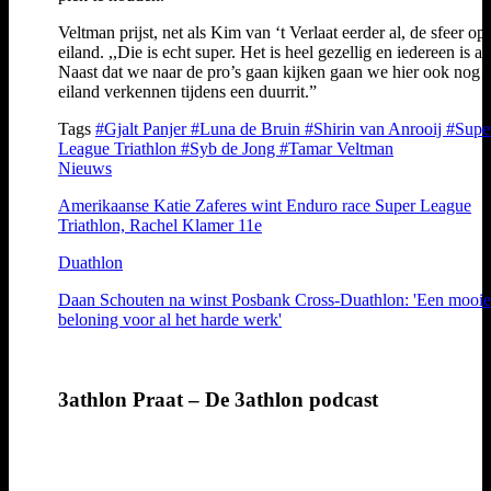
Veltman prijst, net als Kim van ‘t Verlaat eerder al, de sfeer op
eiland. ,,Die is echt super. Het is heel gezellig en iedereen is aa
Naast dat we naar de pro’s gaan kijken gaan we hier ook nog 
eiland verkennen tijdens een duurrit.”
Tags
#Gjalt Panjer
#Luna de Bruin
#Shirin van Anrooij
#Supe
League Triathlon
#Syb de Jong
#Tamar Veltman
Nieuws
Amerikaanse Katie Zaferes wint Enduro race Super League
Triathlon, Rachel Klamer 11e
Duathlon
Daan Schouten na winst Posbank Cross-Duathlon: 'Een mooie
beloning voor al het harde werk'
3athlon Praat – De 3athlon podcast