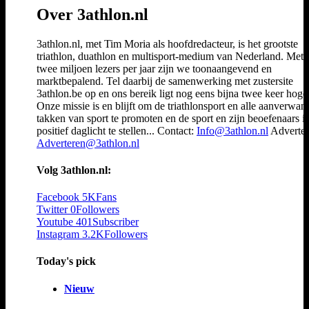
Over 3athlon.nl
3athlon.nl, met Tim Moria als hoofdredacteur, is het grootste
triathlon, duathlon en multisport-medium van Nederland. Met 
twee miljoen lezers per jaar zijn we toonaangevend en
marktbepalend. Tel daarbij de samenwerking met zustersite
3athlon.be op en ons bereik ligt nog eens bijna twee keer hoger
Onze missie is en blijft om de triathlonsport en alle aanverwan
takken van sport te promoten en de sport en zijn beoefenaars i
positief daglicht te stellen... Contact:
Info@3athlon.nl
Adverter
Adverteren@3athlon.nl
Volg 3athlon.nl:
Facebook
5K
Fans
Twitter
0
Followers
Youtube
401
Subscriber
Instagram
3.2K
Followers
Today's pick
Nieuw