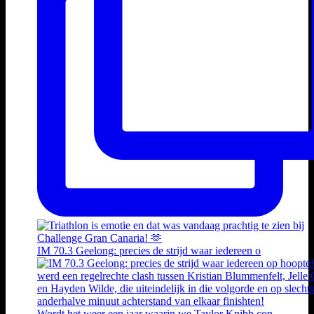
IM 70.3 Geelong: precies de strijd waar iedereen o
Wordt het weer een jaar waarin we Taylor Knibb con