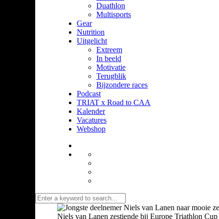
Duathlon
Multisports
Gear
Nutrition
Uitgelicht
Extreem
In beeld
Motivatie
Terugblik
Bijzondere races
Podcast
TRIAT x Road to CAA
Kalender
Vacatures
Webshop
Niels van Lanen zestiende bij Europe Triathlon Cup K