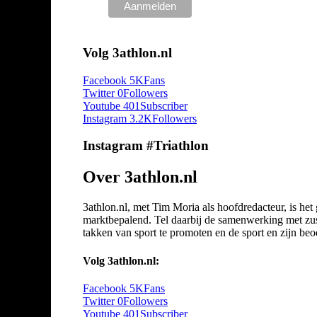
Volg 3athlon.nl
Facebook
5K
Fans
Twitter
0
Followers
Youtube
401
Subscriber
Instagram
3.2K
Followers
Instagram #Triathlon
Over 3athlon.nl
3athlon.nl, met Tim Moria als hoofdredacteur, is he
marktbepalend. Tel daarbij de samenwerking met zuste
takken van sport te promoten en de sport en zijn beoef
Volg 3athlon.nl:
Facebook
5K
Fans
Twitter
0
Followers
Youtube
401
Subscriber