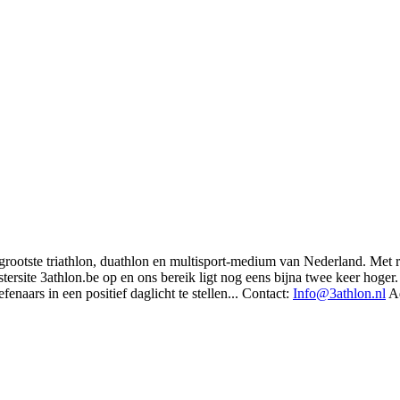
t grootste triathlon, duathlon en multisport-medium van Nederland. Met 
rsite 3athlon.be op en ons bereik ligt nog eens bijna twee keer hoger. 
enaars in een positief daglicht te stellen... Contact:
Info@3athlon.nl
Ad