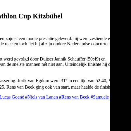
athlon Cup Kitzbühel
 zojuist een mooie prestatie geleverd: hij werd zestiende en laat
race en toch liet hij al zijn oudere Nederlandse concurrenten ver
t werd gevolgd door Duitser Jannik Schauffer (50:49) en
de snelste mannen nét niet aan. Uiteindelijk finishte hij dus als
e
klassering. Jorik van Egdom werd 31
in een tijd van 52:40, Victor
25. Rens van Beek ging ook van start, maar haalde de finish niet.
Lucas Goené
#Niels van Lanen
#Rens van Beek
#Samuele