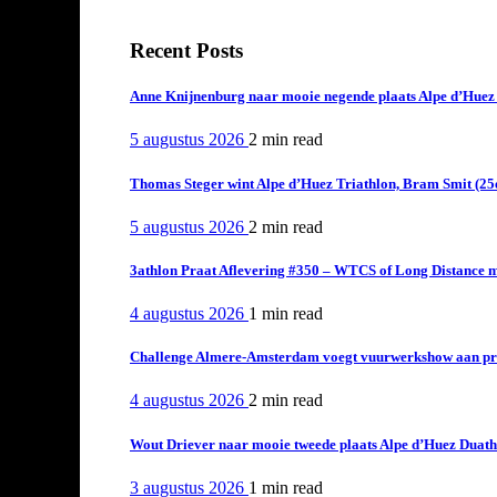
Recent Posts
Anne Knijnenburg naar mooie negende plaats Alpe d’Huez Tr
5 augustus 2026
2 min
read
Thomas Steger wint Alpe d’Huez Triathlon, Bram Smit (25
5 augustus 2026
2 min
read
3athlon Praat Aflevering #350 – WTCS of Long Distance m
4 augustus 2026
1 min
read
Challenge Almere-Amsterdam voegt vuurwerkshow aan pro
4 augustus 2026
2 min
read
Wout Driever naar mooie tweede plaats Alpe d’Huez Duath
3 augustus 2026
1 min
read