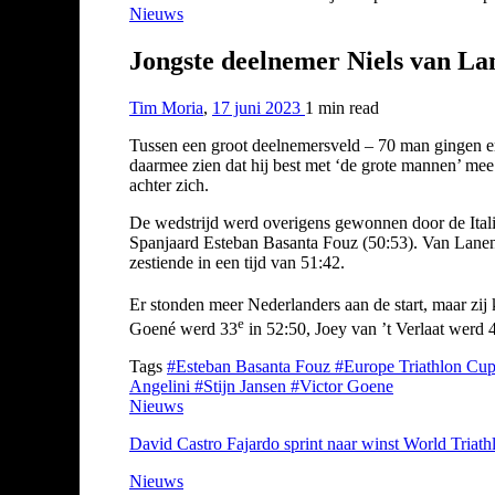
Nieuws
Jongste deelnemer Niels van La
Tim Moria
,
17 juni 2023
1 min
read
Tussen een groot deelnemersveld – 70 man gingen er v
daarmee zien dat hij best met ‘de grote mannen’ mee
achter zich.
De wedstrijd werd overigens gewonnen door de Itali
Spanjaard Esteban Basanta Fouz (50:53). Van Lanen z
zestiende in een tijd van 51:42.
Er stonden meer Nederlanders aan de start, maar zi
e
Goené werd 33
in 52:50, Joey van ’t Verlaat werd 
Tags
#Esteban Basanta Fouz
#Europe Triathlon Cu
Angelini
#Stijn Jansen
#Victor Goene
Nieuws
David Castro Fajardo sprint naar winst World Triat
Nieuws