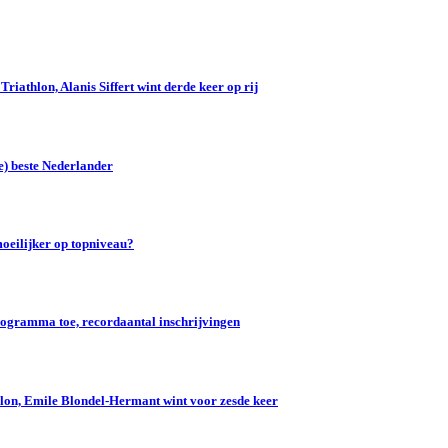
iathlon, Alanis Siffert wint derde keer op rij
e) beste Nederlander
oeilijker op topniveau?
gramma toe, recordaantal inschrijvingen
lon, Emile Blondel-Hermant wint voor zesde keer