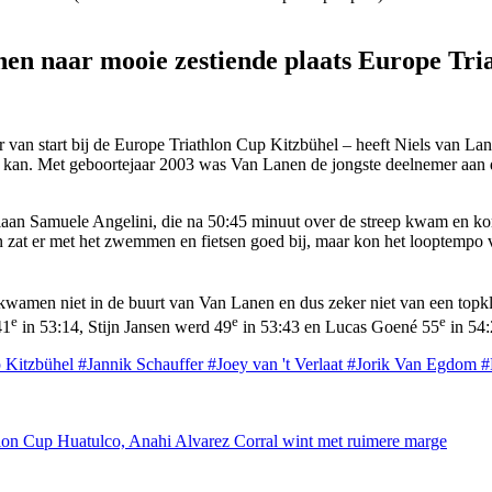
nen naar mooie zestiende plaats Europe Tri
an start bij de Europe Triathlon Cup Kitzbühel – heeft Niels van Lanen
 kan. Met geboortejaar 2003 was Van Lanen de jongste deelnemer aan de 
aan Samuele Angelini, die na 50:45 minuut over de streep kwam en kor
at er met het zwemmen en fietsen goed bij, maar kon het looptempo van 
j kwamen niet in de buurt van Van Lanen en dus zeker niet van een top
e
e
e
41
in 53:14, Stijn Jansen werd 49
in 53:43 en Lucas Goené 55
in 54:
p Kitzbühel
#Jannik Schauffer
#Joey van 't Verlaat
#Jorik Van Egdom
#
hlon Cup Huatulco, Anahi Alvarez Corral wint met ruimere marge