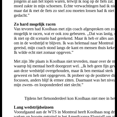
jongens al aan het lopen waren, terwijl ik nog op de fiets zat. 
moed zakte in mijn schoenen. Echte verwachtingen had ik niet
maar dat ik met de fiets zo snel zou moeten lossen had ik niet
gedacht.”
Zo hard mogelijk racen
Van tevoren had Koolhaas met zijn coach afgesproken om zo 
mogelijk te racen, wat er ook zou gebeuren. ,,Dat was lastig, 
ik niet op dit scenario had gerekend. Maar ik heb er alles aan 
om in de wedstrijd te blijven. Ik was helemaal naar Montreal
gereisd, mijn coach stond langs de kant en mensen thuis keke
Ik wilde echt niet zomaar opgeven.”
Met zijn 38e plaats is Koolhaas niet tevreden, maar over de ma
waarop hij mentaal heeft doorgezet wel. ,,Ik heb geen fijn gev
aan deze wedstrijd overgehouden, maar ik ben mentaal sterk
geweest en heb niet opgegeven. Ik probeer op de positieve din
focussen, anders blijf ik ermee zitten. Daarnaast was het nivea
mijn zwem- en looponderdeel niet slecht.”
Tijdens het fietsonderdeel kon Koolhaas niet mee in he
Lang wedstrijdseizoen
Voorafgaand aan de WTS in Montreal heeft Koolhaas nog dri
weken op hoogte getraind in het Amerikaanse Flagstaff om zij