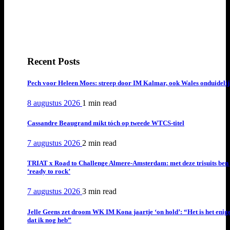
Recent Posts
Pech voor Heleen Moes: streep door IM Kalmar, ook Wales onduideli
8 augustus 2026
1 min
read
Cassandre Beaugrand mikt tóch op tweede WTCS-titel
7 augustus 2026
2 min
read
TRIAT x Road to Challenge Almere-Amsterdam: met deze trisuits ben 
‘ready to rock’
7 augustus 2026
3 min
read
Jelle Geens zet droom WK IM Kona jaartje ‘on hold’: “Het is het enig
dat ik nog heb”