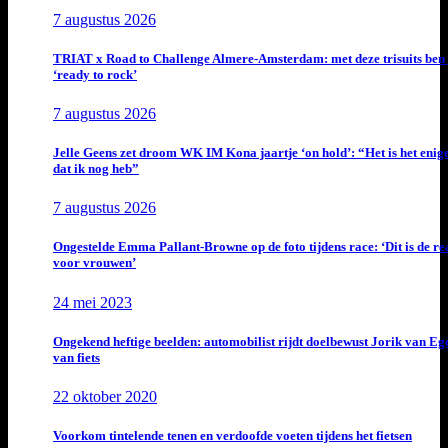
7 augustus 2026
TRIAT x Road to Challenge Almere-Amsterdam: met deze trisuits ben 
‘ready to rock’
7 augustus 2026
Jelle Geens zet droom WK IM Kona jaartje ‘on hold’: “Het is het enig
dat ik nog heb”
7 augustus 2026
Ongestelde Emma Pallant-Browne op de foto tijdens race: ‘Dit is de rea
voor vrouwen’
24 mei 2023
Ongekend heftige beelden: automobilist rijdt doelbewust Jorik van E
van fiets
22 oktober 2020
Voorkom tintelende tenen en verdoofde voeten tijdens het fietsen