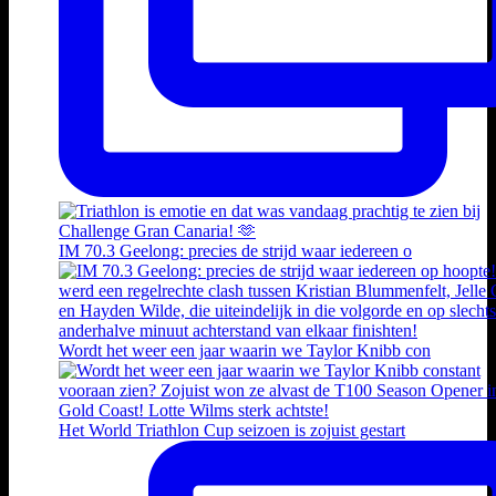
IM 70.3 Geelong: precies de strijd waar iedereen o
Wordt het weer een jaar waarin we Taylor Knibb con
Het World Triathlon Cup seizoen is zojuist gestart