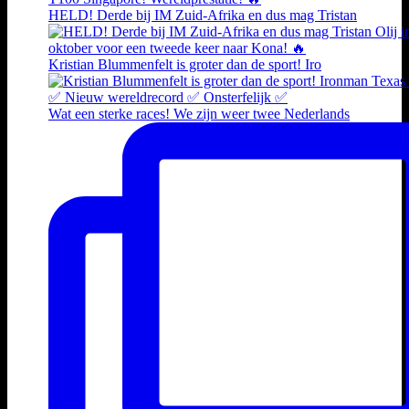
HELD! Derde bij IM Zuid-Afrika en dus mag Tristan
Kristian Blummenfelt is groter dan de sport! Iro
Wat een sterke races! We zijn weer twee Nederlands