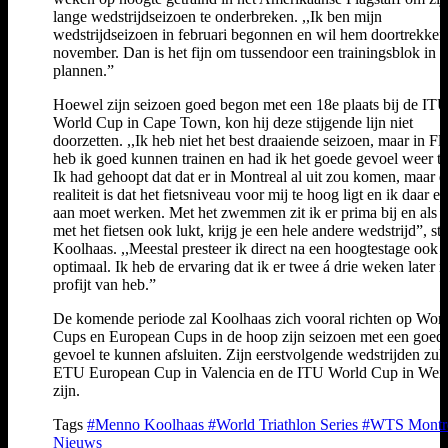
lange wedstrijdseizoen te onderbreken. ,,Ik ben mijn
wedstrijdseizoen in februari begonnen en wil hem doortrekken 
november. Dan is het fijn om tussendoor een trainingsblok in t
plannen.”
Hoewel zijn seizoen goed begon met een 18e plaats bij de IT
World Cup in Cape Town, kon hij deze stijgende lijn niet
doorzetten. ,,Ik heb niet het best draaiende seizoen, maar in Fla
heb ik goed kunnen trainen en had ik het goede gevoel weer te
Ik had gehoopt dat dat er in Montreal al uit zou komen, maar d
realiteit is dat het fietsniveau voor mij te hoog ligt en ik daar ee
aan moet werken. Met het zwemmen zit ik er prima bij en als d
met het fietsen ook lukt, krijg je een hele andere wedstrijd”, ste
Koolhaas. ,,Meestal presteer ik direct na een hoogtestage ook n
optimaal. Ik heb de ervaring dat ik er twee á drie weken later 
profijt van heb.”
De komende periode zal Koolhaas zich vooral richten op Wor
Cups en European Cups in de hoop zijn seizoen met een goed
gevoel te kunnen afsluiten. Zijn eerstvolgende wedstrijden zul
ETU European Cup in Valencia en de ITU World Cup in Wei
zijn.
Tags
#Menno Koolhaas
#World Triathlon Series
#WTS Montr
Nieuws