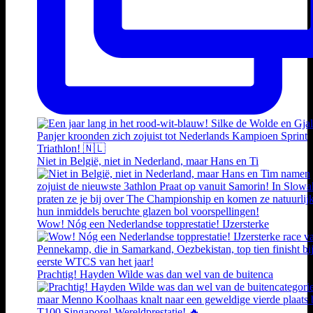
Niet in België, niet in Nederland, maar Hans en Ti
Wow! Nóg een Nederlandse topprestatie! IJzersterke
Prachtig! Hayden Wilde was dan wel van de buitenca