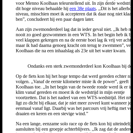
voor Menno Koolhaas teleurstellend uit. In zijn derde wedstrij
dit hoge niveau behaalde hij
een 38e plaats
. ,,Dit is het allerho
niveau, misschien moet ik accepteren dat ik daar nog niet klaa
ben”, concludeert hij een paar dagen later.
Aan zijn zwemonderdeel lag dat in ieder geval niet. ,,Ik heb n
nooit zo goed gezwommen in een WTS. In het begin heb ik be
veel klappen gekregen en na de eerste boei lag ik vrij ver acht
maar ik had daarna genoeg kracht om terug te zwemmen”, vert
Koolhaas die na een inhaalslag als 23e uit het water kwam.
Ondanks een sterk zwemonderdeel kon Koolhaas bij de 
Op de fiets kon hij het hoge tempo dat werd gereden echter nie
volgen. ,,Vanaf de eerste kilometer miste ik de power”, geeft
Koolhaas toe. ,,In het begin van de tweede ronde werd ik er in
klim vanaf gereden en moest ik de wedstrijd in mijn eentje
voortzetten. Dat is het nadeel van een WTS-wedstrijd. Het niv
ligt zo dicht bij elkaar, dat je niet meer zoveel kunt wanneer je 
eenmaal vanaf ligt. Daarbij was het parcours vrij heftig met ve
draaien en keren en een stevige wind.”
Na een lange, eenzame solo race op de fiets kon hij uiteindelij
aansluiten bij een groepje achterblijvers. ,,Ik zag dat de andere