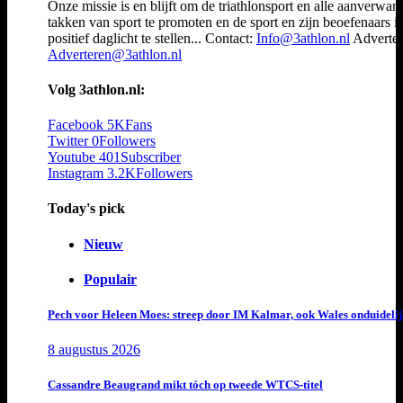
Onze missie is en blijft om de triathlonsport en alle aanverwan
takken van sport te promoten en de sport en zijn beoefenaars i
positief daglicht te stellen... Contact:
Info@3athlon.nl
Adverter
Adverteren@3athlon.nl
Volg 3athlon.nl:
Facebook
5K
Fans
Twitter
0
Followers
Youtube
401
Subscriber
Instagram
3.2K
Followers
Today's pick
Nieuw
Populair
Pech voor Heleen Moes: streep door IM Kalmar, ook Wales onduideli
8 augustus 2026
Cassandre Beaugrand mikt tóch op tweede WTCS-titel