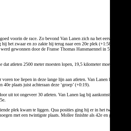
k goed voorin de race. Zo bevond Van Lanen zich na het eerste
hij het zwaar en zo zakte hij terug naar een 20e plek (+1:58).
race werd gewonnen door de Franse Thomas Hansmaennel in 51:40
e dat atleten 2500 meter moesten lopen, 19,5 kilometer moesten
 voren toe liepen in deze lange lijn aan atleten. Van Lanen lag
n 40e plaats juist achteraan deze ‘groep’ (+0:19).
oor uit tot ongeveer 30 atleten. Van Lanen lag bij aankomst in T2
35e.
iende plek kwam te liggen. Qua posities ging hij er in het tweede
oegen met een twintigste plaats. Mollee finishte als 42e en gaf