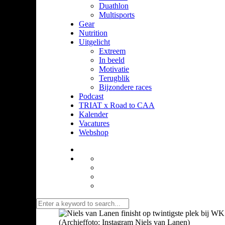
Duathlon
Multisports
Gear
Nutrition
Uitgelicht
Extreem
In beeld
Motivatie
Terugblik
Bijzondere races
Podcast
TRIAT x Road to CAA
Kalender
Vacatures
Webshop
(Archieffoto: Instagram Niels van Lanen)