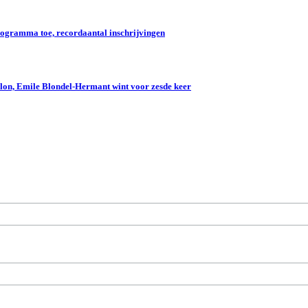
gramma toe, recordaantal inschrijvingen
lon, Emile Blondel-Hermant wint voor zesde keer