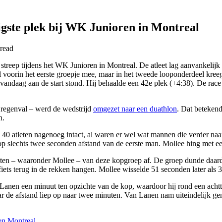
tigste plek bij WK Junioren in Montreal
read
 streep tijdens het WK Junioren in Montreal. De atleet lag aanvankelij
l voorin het eerste groepje mee, maar in het tweede looponderdeel kreeg 
 vandaag aan de start stond. Hij behaalde een 42e plek (+4:38). De 
 regenval – werd de wedstrijd
omgezet naar een duathlon
. Dat betekend
n.
 40 atleten nagenoeg intact, al waren er wel wat mannen die verder naar
 op slechts twee seconden afstand van de eerste man. Mollee hing met ee
leten – waaronder Mollee – van deze kopgroep af. De groep dunde daard
fiets terug in de rekken hangen. Mollee wisselde 51 seconden later als 
 Lanen een minuut ten opzichte van de kop, waardoor hij rond een achtt
ar de afstand liep op naar twee minuten. Van Lanen nam uiteindelijk gen
n Montreal