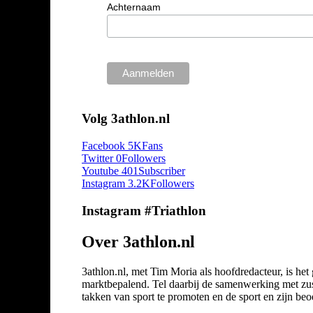
Achternaam
Volg 3athlon.nl
Facebook
5K
Fans
Twitter
0
Followers
Youtube
401
Subscriber
Instagram
3.2K
Followers
Instagram #Triathlon
Over 3athlon.nl
3athlon.nl, met Tim Moria als hoofdredacteur, is he
marktbepalend. Tel daarbij de samenwerking met zuste
takken van sport te promoten en de sport en zijn beoef