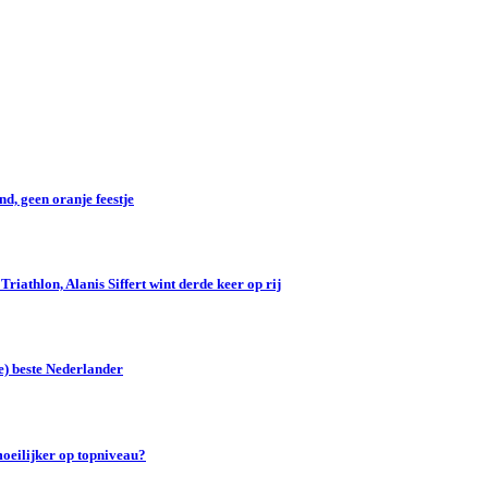
d, geen oranje feestje
iathlon, Alanis Siffert wint derde keer op rij
e) beste Nederlander
oeilijker op topniveau?