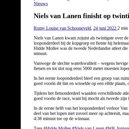
Nieuws
Niels van Lanen finisht op twin
Romy Louise van Schooneveld
,
24 juni 2022
2 min
Niels van Lanen kwam zojuist als twintigste over de
looponderdeel bij de kopgroep en fietste hij helemaa
Hidde Mollee was de tweede Nederlandse atleet die
minuut.
Vanwege de slechte waterkwaliteit – wegens hevige
fietsen en tot slot nog eens 5000 meter moesten lope
In het eerste looponderdeel bleef een groep van ruim
goed voorin dit lint en wisselde op een elfde plaats,
Tijdens het fietsonderdeel waaiden verschillende at
goed voorin de race, want hij mocht als tweede zijn 
In de eerste helft van het looponderdeel verloor Van
deel van het lopen niet zoveel meer op achteruit, ma
4:38 minuut toe op de winnaar.
Tags
#Hidde Mollee
#Niels van Lanen
#WK Juniore