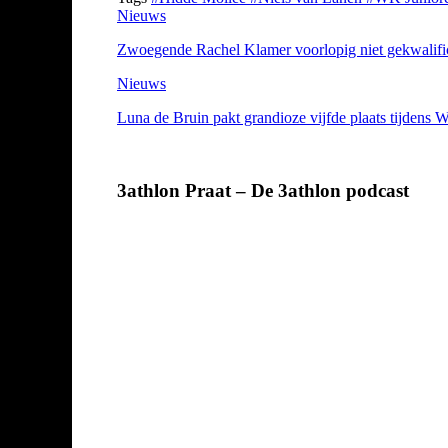
Nieuws
Zwoegende Rachel Klamer voorlopig niet gekwalif
Nieuws
Luna de Bruin pakt grandioze vijfde plaats tijdens 
3athlon Praat – De 3athlon podcast