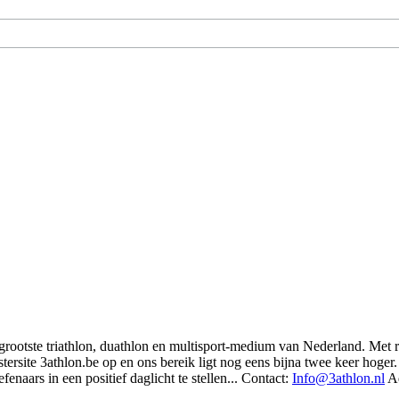
t grootste triathlon, duathlon en multisport-medium van Nederland. Met 
rsite 3athlon.be op en ons bereik ligt nog eens bijna twee keer hoger. 
enaars in een positief daglicht te stellen... Contact:
Info@3athlon.nl
Ad