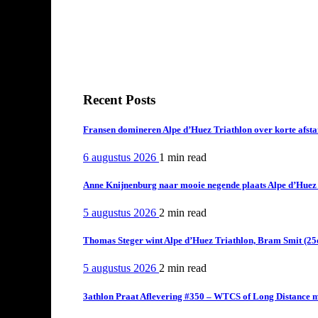
Recent Posts
Fransen domineren Alpe d’Huez Triathlon over korte afstan
6 augustus 2026
1 min
read
Anne Knijnenburg naar mooie negende plaats Alpe d’Huez Tr
5 augustus 2026
2 min
read
Thomas Steger wint Alpe d’Huez Triathlon, Bram Smit (25
5 augustus 2026
2 min
read
3athlon Praat Aflevering #350 – WTCS of Long Distance m