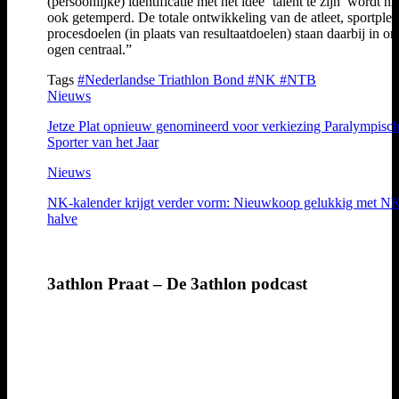
(persoonlijke) identificatie met het idee ‘talent te zijn’ wordt h
ook getemperd. De totale ontwikkeling van de atleet, sportplez
procesdoelen (in plaats van resultaatdoelen) staan daarbij in on
ogen centraal.”
Tags
#Nederlandse Triathlon Bond
#NK
#NTB
Nieuws
Jetze Plat opnieuw genomineerd voor verkiezing Paralympisc
Sporter van het Jaar
Nieuws
NK-kalender krijgt verder vorm: Nieuwkoop gelukkig met N
halve
3athlon Praat – De 3athlon podcast