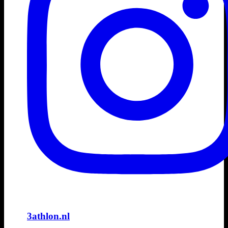
3athlon.nl