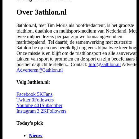
Over 3athlon.nl
3athlon.nl, met Tim Moria als hoofdredacteur, is het grootste
triathlon, duathlon en multisport-medium van Nederland. Met 
twee miljoen lezers per jaar zijn we toonaangevend en
marktbepalend. Tel daarbij de samenwerking met zustersite
3athlon.be op en ons bereik ligt nog eens bijna twee keer hoger
Onze missie is en blijft om de triathlonsport en alle aanverwan
takken van sport te promoten en de sport en zijn beoefenaars i
positief daglicht te stellen... Contact:
Info@3athlon.nl
Adverter
Adverteren@3athlon.nl
Volg 3athlon.nl:
Facebook
5K
Fans
Twitter
0
Followers
Youtube
401
Subscriber
Instagram
3.2K
Followers
Today's pick
Nieuw