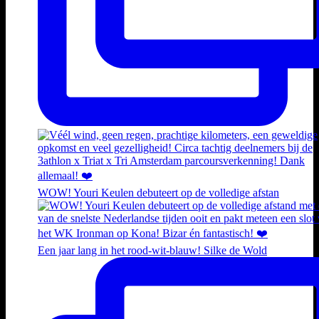
WOW! Youri Keulen debuteert op de volledige afstan
Een jaar lang in het rood-wit-blauw! Silke de Wold