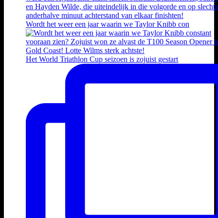
Wordt het weer een jaar waarin we Taylor Knibb con
Het World Triathlon Cup seizoen is zojuist gestart