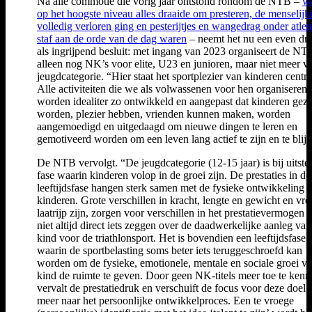
Na alle commotie die vorig jaar ontstond rondom de NTB –
wa
op het hoogste niveau alles draaide om presteren, de menselijk
volledig verloren ging en pesterijtjes en wangedrag onder atlet
staf aan de orde van de dag waren
– neemt het nu een even dra
als ingrijpend besluit: met ingang van 2023 organiseert de NT
alleen nog NK’s voor elite, U23 en junioren, maar niet meer v
jeugdcategorie. “Hier staat het sportplezier van kinderen centra
Alle activiteiten die we als volwassenen voor hen organiseren,
worden idealiter zo ontwikkeld en aangepast dat kinderen gez
worden, plezier hebben, vrienden kunnen maken, worden
aangemoedigd en uitgedaagd om nieuwe dingen te leren en
gemotiveerd worden om een leven lang actief te zijn en te blij
De NTB vervolgt. “De jeugdcategorie (12-15 jaar) is bij uitste
fase waarin kinderen volop in de groei zijn. De prestaties in de
leeftijdsfase hangen sterk samen met de fysieke ontwikkeling 
kinderen. Grote verschillen in kracht, lengte en gewicht en vro
laatrijp zijn, zorgen voor verschillen in het prestatievermogen d
niet altijd direct iets zeggen over de daadwerkelijke aanleg van
kind voor de triathlonsport. Het is bovendien een leeftijdsfase
waarin de sportbelasting soms beter iets teruggeschroefd kan
worden om de fysieke, emotionele, mentale en sociale groei va
kind de ruimte te geven. Door geen NK-titels meer toe te kenn
vervalt de prestatiedruk en verschuift de focus voor deze doel
meer naar het persoonlijke ontwikkelproces. Een te vroege