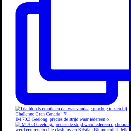
IM 70.3 Geelong: precies de strijd waar iedereen o