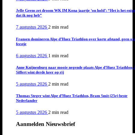
Jelle Geens zet droom WK IM Kona jaartje ‘on hold’: “Het is het enig
dat ik nog heb”
7 augustus 2026
2 min
read
Fransen domineren Alpe d’Huez Triathlon over korte afstand, geen or
feestje
6 augustus 2026
1 min
read
Anne Knijnenburg naar mooie negende plaats Alpe d’Huez Triathlon, 
Siffert wint derde keer op rij
5 augustus 2026
2 min
read
Thomas Steger wint Alpe d’Huez Triathlon, Bram Smit (25e) beste
Nederlander
5 augustus 2026
2 min
read
Aanmelden Nieuwsbrief