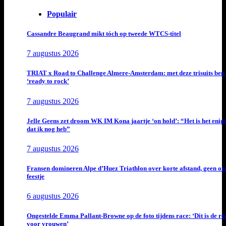
Populair
Cassandre Beaugrand mikt tóch op tweede WTCS-titel
7 augustus 2026
TRIAT x Road to Challenge Almere-Amsterdam: met deze trisuits ben 
‘ready to rock’
7 augustus 2026
Jelle Geens zet droom WK IM Kona jaartje ‘on hold’: “Het is het enig
dat ik nog heb”
7 augustus 2026
Fransen domineren Alpe d’Huez Triathlon over korte afstand, geen or
feestje
6 augustus 2026
Ongestelde Emma Pallant-Browne op de foto tijdens race: ‘Dit is de rea
voor vrouwen’