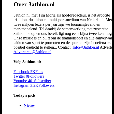
Over 3athlon.nl
3athlon.nl, met Tim Moria als hoofdredacteur, is het grootste
triathlon, duathlon en multisport-medium van Nederland. Met 
twee miljoen lezers per jaar zijn we toonaangevend en
marktbepalend. Tel daarbij de samenwerking met zustersite
3athlon.be op en ons bereik ligt nog eens bijna twee keer hoger
Onze missie is en blijft om de triathlonsport en alle aanverwan
takken van sport te promoten en de sport en zijn beoefenaars i
positief daglicht te stellen... Contact:
Info@3athlon.nl
Adverter
Adverteren@3athlon.nl
Volg 3athlon.nl:
Facebook
5K
Fans
Twitter
0
Followers
Youtube
401
Subscriber
Instagram
3.2K
Followers
Today's pick
Nieuw