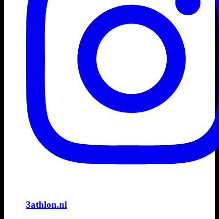
3athlon.nl