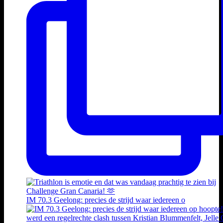
IM 70.3 Geelong: precies de strijd waar iedereen o