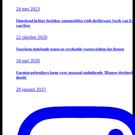
24 mei 2023
Ongekend heftige beelden: automobilist rijdt doelbewust Jorik van E
van fiets
22 oktober 2020
Voorkom tintelende tenen en verdoofde voeten tijdens het fietsen
18 mei 2020
Garmin-gebruikers bang voor massaal opduikende ‘Blauwe driehoek 
doods’
29 januari 2025