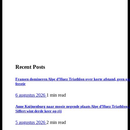
Recent Posts
Fransen domineren Alpe d’Huez Triathlon over korte afstand, geen or
feestje
6 augustus 2026
1 min
read
Anne Knijnenburg naar mooie negende plaats Alpe d’Huez Triathlon, 
Siffert wint derde keer op rij
5 augustus 2026
2 min
read