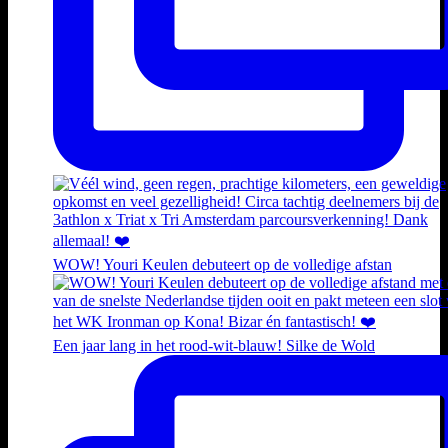
WOW! Youri Keulen debuteert op de volledige afstan
Een jaar lang in het rood-wit-blauw! Silke de Wold