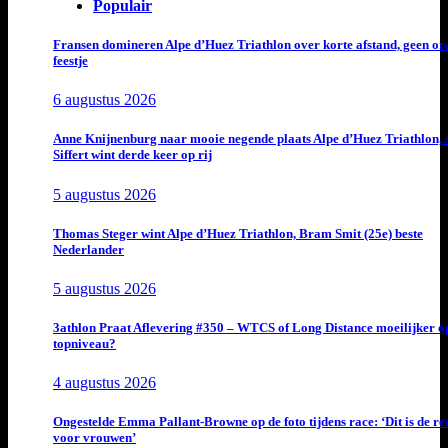
Populair
Fransen domineren Alpe d’Huez Triathlon over korte afstand, geen or
feestje
6 augustus 2026
Anne Knijnenburg naar mooie negende plaats Alpe d’Huez Triathlon, 
Siffert wint derde keer op rij
5 augustus 2026
Thomas Steger wint Alpe d’Huez Triathlon, Bram Smit (25e) beste
Nederlander
5 augustus 2026
3athlon Praat Aflevering #350 – WTCS of Long Distance moeilijker o
topniveau?
4 augustus 2026
Ongestelde Emma Pallant-Browne op de foto tijdens race: ‘Dit is de rea
voor vrouwen’