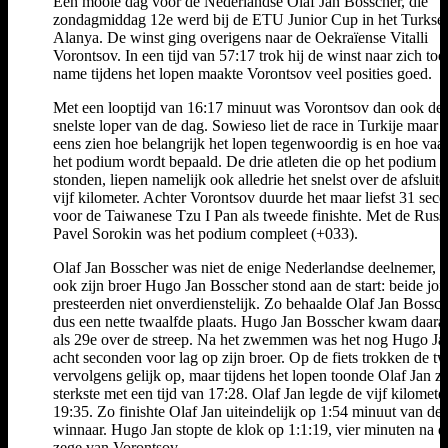
Een mooie dag voor de Nederlandse Olaf Jan Bosscher, die
zondagmiddag 12e werd bij de ETU Junior Cup in het Turkse
Alanya. De winst ging overigens naar de Oekraïense Vitalli
Vorontsov. In een tijd van 57:17 trok hij de winst naar zich toe
name tijdens het lopen maakte Vorontsov veel posities goed.
Met een looptijd van 16:17 minuut was Vorontsov dan ook de
snelste loper van de dag. Sowieso liet de race in Turkije maar 
eens zien hoe belangrijk het lopen tegenwoordig is en hoe vaa
het podium wordt bepaald. De drie atleten die op het podium
stonden, liepen namelijk ook alledrie het snelst over de afsluit
vijf kilometer. Achter Vorontsov duurde het maar liefst 31 sec
voor de Taiwanese Tzu I Pan als tweede finishte. Met de Russ
Pavel Sorokin was het podium compleet (+033).
Olaf Jan Bosscher was niet de enige Nederlandse deelnemer, 
ook zijn broer Hugo Jan Bosscher stond aan de start: beide jo
presteerden niet onverdienstelijk. Zo behaalde Olaf Jan Bossc
dus een nette twaalfde plaats. Hugo Jan Bosscher kwam daara
als 29e over de streep. Na het zwemmen was het nog Hugo Ja
acht seconden voor lag op zijn broer. Op de fiets trokken de t
vervolgens gelijk op, maar tijdens het lopen toonde Olaf Jan z
sterkste met een tijd van 17:28. Olaf Jan legde de vijf kilometer
19:35. Zo finishte Olaf Jan uiteindelijk op 1:54 minuut van de
winnaar. Hugo Jan stopte de klok op 1:1:19, vier minuten na d
zege van Vorontsov.