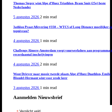
Thomas Steger wint Alpe d’Huez Triathlon, Bram Smit (25e) beste
Nederlander
5 augustus 2026
2 min
read
3athlon Praat Aflevering #350 – WTCS of Long Distance moeilijker o
topniveau?
4 augustus 2026
1 min
read
Challenge Almere-Amsterdam voegt vuurwerkshow aan programma t
recordaantal inschrijvingen
4 augustus 2026
2 min
read
Wout Driever naar mooie tweede plaats Alpe d’Huez Duathlon, Emile
Blondel-Hermant wint voor zesde keer
3 augustus 2026
1 min
read
Aanmelden Nieuwsbrief
*
Verplicht veld