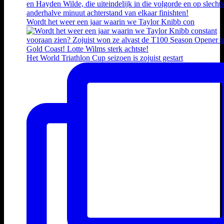
Wordt het weer een jaar waarin we Taylor Knibb con
Het World Triathlon Cup seizoen is zojuist gestart