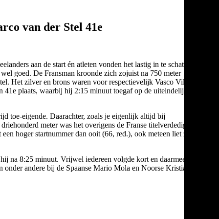
rco van der Stel 41e
nders aan de start én atleten vonden het lastig in te schatten
t wel goed. De Fransman kroonde zich zojuist na 750 meter
el. Het zilver en brons waren voor respectievelijk Vasco Vilaca
e plaats, waarbij hij 2:15 minuut toegaf op de uiteindelijke
 toe-eigende. Daarachter, zoals je eigenlijk altijd bij
’n driehonderd meter was het overigens de Franse titelverdediger
een hoger startnummer dan ooit (66, red.), ook meteen liet zien
d hij na 8:25 minuut. Vrijwel iedereen volgde kort en daarmee lagen
 en onder andere bij de Spaanse Mario Mola en Noorse Kristian