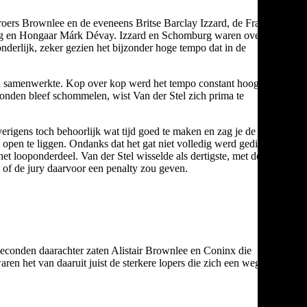
broers Brownlee en de eveneens Britse Barclay Izzard, de Fransen
urg en Hongaar Márk Dévay. Izzard en Schomburg waren overigens
onderlijk, zeker gezien het bijzonder hoge tempo dat in de
oed samenwerkte. Kop over kop werd het tempo constant hoog
conden bleef schommelen, wist Van der Stel zich prima te
rigens toch behoorlijk wat tijd goed te maken en zag je de
open te liggen. Ondanks dat het gat niet volledig werd gedicht, en
et looponderdeel. Van der Stel wisselde als dertigste, met dertig
n of de jury daarvoor een penalty zou geven.
 seconden daarachter zaten Alistair Brownlee en Coninx die
en het van daaruit juist de sterkere lopers die zich een weg naar