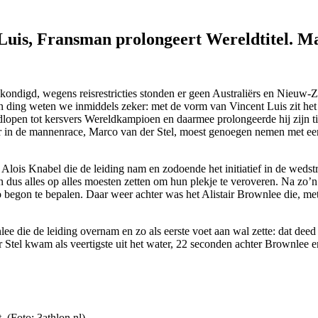
uis, Fransman prolongeert Wereldtitel. Ma
igd, wegens reisrestricties stonden er geen Australiërs en Nieuw-Zeela
 ding weten we inmiddels zeker: met de vorm van Vincent Luis zit he
lopen tot kersvers Wereldkampioen en daarmee prolongeerde hij zijn tit
 de mannenrace, Marco van der Stel, moest genoegen nemen met een 41
ois Knabel die de leiding nam en zodoende het initiatief in de wedstrijd
ten dus alles op alles moesten zetten om hun plekje te veroveren. Na zo
begon te bepalen. Daar weer achter was het Alistair Brownlee die, met 
nlee die de leiding overnam en zo als eerste voet aan wal zette: dat dee
er Stel kwam als veertigste uit het water, 22 seconden achter Brownlee
. (Foto: 3athlon.nl)