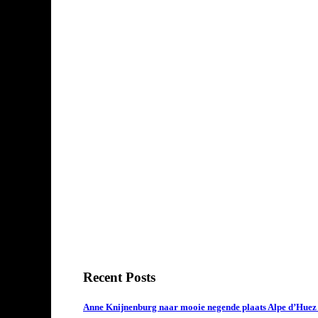
Recent Posts
Anne Knijnenburg naar mooie negende plaats Alpe d’Huez Tr