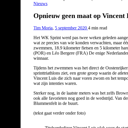
Nieuws
Opnieuw geen maat op Vincent L
Tim Moria
,
5 september 2020
4 min
read
Het WK Sprint werd pas twee weken geleden aangekond
wat ze precies van wie konden verwachten, maar één
zwemmen, 18.9 kilometer fietsen en 5 kilometer hard
(POR) en Léo Bergere (FRA) De enige Nederlander in
winnaar.
Tijdens het zwemmen was het direct de Oostenrijker Al
sprinttriathlons ziet, een grote groep waarin de atle
Vincent Luis die zich naar voren zwom en het tempo 
wat zijn intenties waren.
Sterker nog, in de laatste meters was het zelfs Brow
ook alle favorieten nog goed in de wedstrijd. Van d
Blummenfelt in de buurt.
(tekst gaat verder onder foto)
Titelverdediger Vincent Luis vlak voor de start