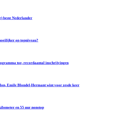
e) beste Nederlander
oeilijker op topniveau?
gramma toe, recordaantal inschrijvingen
lon, Emile Blondel-Hermant wint voor zesde keer
kilometer en 55 uur nonstop