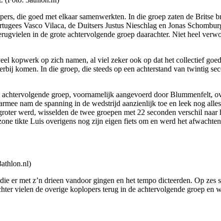
lopers, die goed met elkaar samenwerkten. In die groep zaten de Britse 
ortugees Vasco Vilaca, de Duitsers Justus Nieschlag en Jonas Schomb
 terugvielen in de grote achtervolgende groep daarachter. Niet heel verw
eel kopwerk op zich namen, al viel zeker ook op dat het collectief g
rbij komen. In die groep, die steeds op een achterstand van twintig se
ie achtervolgende groep, voornamelijk aangevoerd door Blummenfelt, ove
rmee nam de spanning in de wedstrijd aanzienlijk toe en leek nog alles 
e groter werd, wisselden de twee groepen met 22 seconden verschil naar h
zone tikte Luis overigens nog zijn eigen fiets om en werd het afwachte
3athlon.nl)
 die er met z’n drieen vandoor gingen en het tempo dicteerden. Op zes
ter vielen de overige koplopers terug in de achtervolgende groep en war