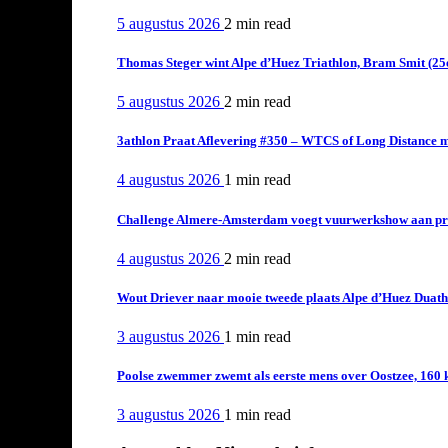
5 augustus 2026
2 min
read
Thomas Steger wint Alpe d’Huez Triathlon, Bram Smit (25
5 augustus 2026
2 min
read
3athlon Praat Aflevering #350 – WTCS of Long Distance m
4 augustus 2026
1 min
read
Challenge Almere-Amsterdam voegt vuurwerkshow aan pro
4 augustus 2026
2 min
read
Wout Driever naar mooie tweede plaats Alpe d’Huez Duath
3 augustus 2026
1 min
read
Poolse zwemmer zwemt als eerste mens over Oostzee, 160 
3 augustus 2026
1 min
read