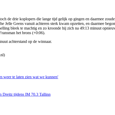
toch de drie koplopers die lange tijd gelijk op gingen en daarmee zoude
e Jelle Geens vanuit achteren sterk kwam opzetten, en daarmee begonnen
snelling bleek te machtig en zo kroonde hij zich na 49:13 minuut opni
 Fransman het brons (+0:06).
inuut achterstand op de winnaar.
nl)
om weer te laten zien wat we kunnen'
Dreitz tijdens IM 70.3 Tallinn