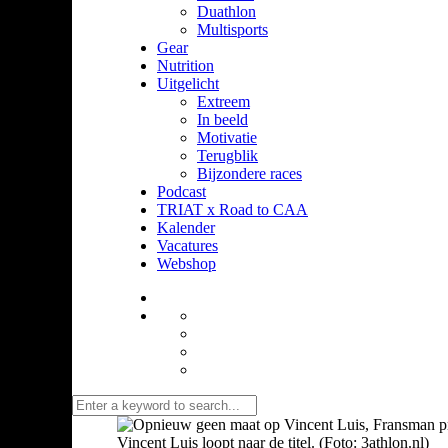
Duathlon
Multisports
Gear
Nutrition
Uitgelicht
Extreem
In beeld
Motivatie
Terugblik
Bijzondere races
Podcast
TRIAT x Road to CAA
Kalender
Vacatures
Webshop
Vincent Luis loopt naar de titel. (Foto: 3athlon.nl)