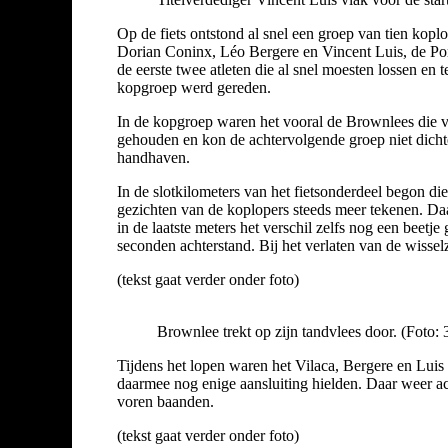
Op de fiets ontstond al snel een groep van tien kop
Dorian Coninx, Léo Bergere en Vincent Luis, de P
de eerste twee atleten die al snel moesten lossen en
kopgroep werd gereden.
In de kopgroep waren het vooral de Brownlees die v
gehouden en kon de achtervolgende groep niet dichte
handhaven.
In de slotkilometers van het fietsonderdeel begon d
gezichten van de koplopers steeds meer tekenen. Daa
in de laatste meters het verschil zelfs nog een beetj
seconden achterstand. Bij het verlaten van de wissel
(tekst gaat verder onder foto)
Brownlee trekt op zijn tandvlees door. (Foto: 
Tijdens het lopen waren het Vilaca, Bergere en Luis
daarmee nog enige aansluiting hielden. Daar weer ach
voren baanden.
(tekst gaat verder onder foto)