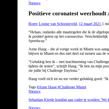
Nieuws
Positieve coronatest weerhoud
Romy Louise van Schooneveld
,
12 maart 2021
1 m
“Helaas, ondanks alle maatregelen die ik de afgelo
ik positief getest op het coronavirus. Verschrikkel
Speedway.”
Anne Haug – die al vorige week in Miami was aangeko
blijven in Miami en dus niet deel zal nemen aan de w
“Gelukkig ben ik – met inachtneming van Challenge 
tijdens de testen”, schrijft Haug. “Ik ben na mijn pos
zie jullie bij Challenge Daytona.”
Haug voelt zich tot nu toe verder gelukkig goed: “I
Tags
#Anne Haug
#Challenge Miami
Nieuws
Sebastian Kienle kondigt aan vader te worden: 'We ku
Nieuws