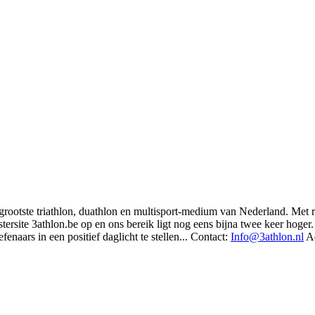
t grootste triathlon, duathlon en multisport-medium van Nederland. Met 
rsite 3athlon.be op en ons bereik ligt nog eens bijna twee keer hoger. 
enaars in een positief daglicht te stellen... Contact:
Info@3athlon.nl
Ad