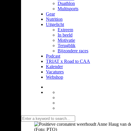
Duathlon
Multisports
Gear
Nutrition
Uitgelicht
Extreem
In beeld
Motivatie
Terugblik
Bijzondere races
Podcast
TRIAT x Road to CAA
Kalender
Vacatures
Webshop
(Foto: PTO)