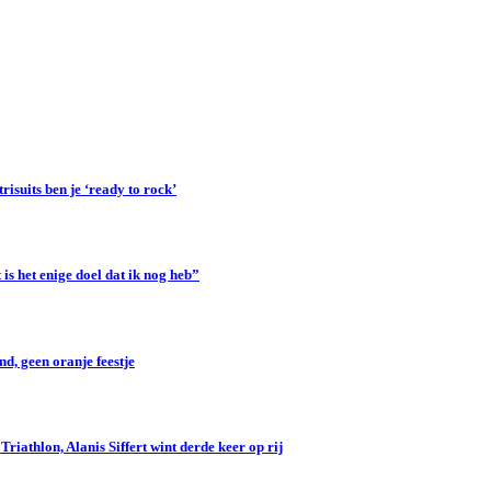
suits ben je ‘ready to rock’
s het enige doel dat ik nog heb”
d, geen oranje feestje
iathlon, Alanis Siffert wint derde keer op rij