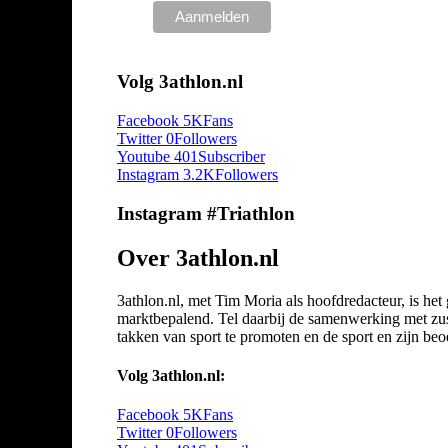
Volg 3athlon.nl
Facebook
5K
Fans
Twitter
0
Followers
Youtube
401
Subscriber
Instagram
3.2K
Followers
Instagram #Triathlon
Over 3athlon.nl
3athlon.nl, met Tim Moria als hoofdredacteur, is he
marktbepalend. Tel daarbij de samenwerking met zuste
takken van sport te promoten en de sport en zijn beoef
Volg 3athlon.nl:
Facebook
5K
Fans
Twitter
0
Followers