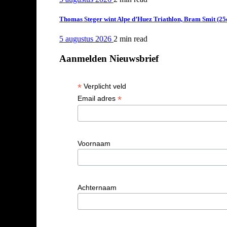
Thomas Steger wint Alpe d’Huez Triathlon, Bram Smit (25
5 augustus 2026
2 min
read
Aanmelden Nieuwsbrief
*
Verplicht veld
*
Email adres
Voornaam
Achternaam