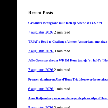
Recent Posts
Cassandre Beaugrand mikt tóch op tweede WTCS-titel
7 augustus 2026
2 min
read
TRIAT x Road to Challenge Almere-Amsterdam: met deze tri
7 augustus 2026
3 min
read
Jelle Geens zet droom WK IM Kona jaartje ‘on hold’: “Het i
7 augustus 2026
2 min
read
Fransen domineren Alpe d’Huez Triathlon over korte afstan
6 augustus 2026
1 min
read
Anne Knijnenburg naar mooie negende plaats Alpe d’Huez Tr
5 augustus 2026
2 min
read