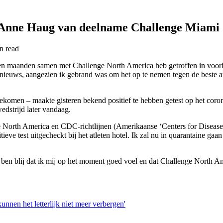
t Anne Haug van deelname Challenge Miami
in
read
pen maanden samen met Challenge North America heb getroffen in voor
ijk nieuws, aangezien ik gebrand was om het op te nemen tegen de beste
men – maakte gisteren bekend positief te hebben getest op het coronav
edstrijd later vandaag.
North America en CDC-richtlijnen (Amerikaanse ‘Centers for Disease C
itieve test uitgecheckt bij het atleten hotel. Ik zal nu in quarantaine g
k ben blij dat ik mij op het moment goed voel en dat Challenge North A
nnen het letterlijk niet meer verbergen'