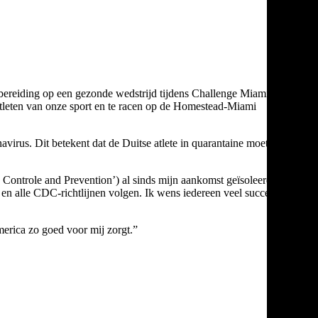
bereiding op een gezonde wedstrijd tijdens Challenge Miami, ben
 atleten van onze sport en te racen op de Homestead-Miami
irus. Dit betekent dat de Duitse atlete in quarantaine moet
ontrole and Prevention’) al sinds mijn aankomst geïsoleerd, zelfs
aan en alle CDC-richtlijnen volgen. Ik wens iedereen veel succes en ik
merica zo goed voor mij zorgt.”