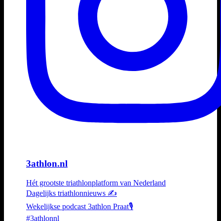
3athlon.nl
Hét grootste triathlonplatform van Nederland
Dagelijks triathlonnieuws ✍️
Wekelijkse podcast 3athlon Praat🎙️
#3athlonnl