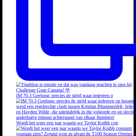
IM 70.3 Geelong: precies de strijd waar iedereen o
Wordt het weer een jaar waarin we Taylor Knibb con