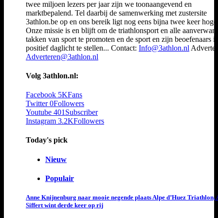
twee miljoen lezers per jaar zijn we toonaangevend en
marktbepalend. Tel daarbij de samenwerking met zustersite
3athlon.be op en ons bereik ligt nog eens bijna twee keer hoger
Onze missie is en blijft om de triathlonsport en alle aanverwan
takken van sport te promoten en de sport en zijn beoefenaars i
positief daglicht te stellen... Contact:
Info@3athlon.nl
Adverter
Adverteren@3athlon.nl
Volg 3athlon.nl:
Facebook
5K
Fans
Twitter
0
Followers
Youtube
401
Subscriber
Instagram
3.2K
Followers
Today's pick
Nieuw
Populair
Anne Knijnenburg naar mooie negende plaats Alpe d’Huez Triathlon, 
Siffert wint derde keer op rij