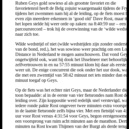
Ruben Geys gold sowieso al als grootste favoriet en die
favorietenrol heeft de Belg zojuist waargemaakt tijdens de Fr
tijdens het zwemmen nam hij al de leiding, op de fiets moest hi
even zijn meerdere erkennen in ‘good old’ Dave Rost, maar ti
het lopen stelde hij weer orde op zaken: na 8:40:59 uur – een 
parcoursrecord – trok hij de overwinning van de ‘wilde wedstri
naar zich toe.
Wilde wedstrijd of niet (wilde wedstrijden zijn zonder onderst
van de bond, red.), het was sowieso weer prachtig om een Lo
Distance in Nederland te mogen aanschouwen. Dat vond Gey
ongetwijfeld ook, want hij dook het IJsselmeer met behoorlijk
zelfvertrouwen in en na 57:55 minuut klom hij daar als eerste 
weer uit. De enige concurrent die ook onder het uur dook, was
die met een zwemtijd van 58:42 minuut net iets minder dan ee
minuut toegaf op Geys.
Op de fiets was het echter niet Geys, maar de Nederlander die
toon bepaalde: al in de eerste van vier fietsrondes nam Rost de
leiding over. Zijn koppositie werd redelijk snel verstevigd, wan
iedere ronde pakte Rost ongeveer twee minuten extra voorspr
in de laatste fietsronde zelfs bijna vier. Met een fietstijd van 4:
uur voor Rost versus 4:31:54 voor Geys, begon eerstgenoemd
een voorsprong van ruim acht minuten aan de marathon. Derti
minuten na Rost kwam Thijmen van der Burgt als derde terug 