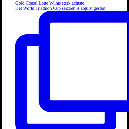
Het World Triathlon Cup seizoen is zojuist gestart