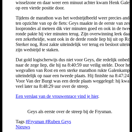
wisselzone en daar weer een minuut achter kwam Henk Gale
op een vierde positie door.
Tijdens de marathon was het wedstrijdbeeld weer precies and
ten opzichte van op de fiets: Geys maakte in de eerste van zes
looprondes al meteen dik vier minuten goed en ook in de twee
ronde pakte hij vier minuten terug. Zijn overwinning leek daa
een zekerheidje, want ook in de derde ronde liep hij uit op Rost
Sterker nog, Rost zakte uiteindelijk ver terug en besloot uiteind
zijn wedstrijd te staken.
Dat gold logischerwijs dus niet voor Geys, die redelijk onbedr
naar de zege liep, die hij na 8:40:59 uur veilig stelde. Door het
wegvallen van Rost en een sterke marathon rukte Galenkamp
uiteindelijk op naar een tweede plaats. Hij finishte na 8:47:24 u
Voor Van der Burgt was een derde plaats weggelegd: hij kwam
veel later na 8:48:29 uur over de streep.
Een verslag van de vrouwenrace vind je hier
.
Geys als eerste over de streep bij de Frysman.
Tags
#Frysman
#Ruben Geys
Nieuws