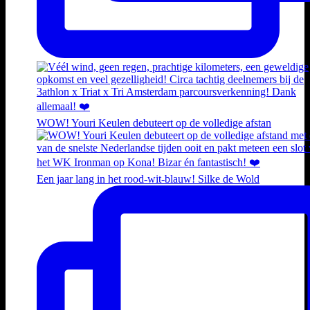
WOW! Youri Keulen debuteert op de volledige afstan
Een jaar lang in het rood-wit-blauw! Silke de Wold