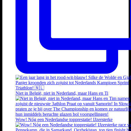
Niet in België, niet in Nederland, maar Hans en Ti
Wow! Nóg een Nederlandse topprestatie! IJzersterke