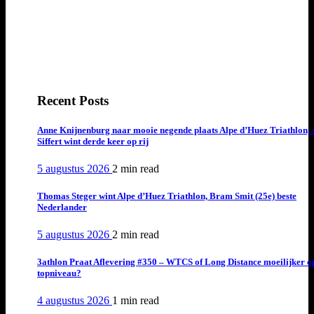
Recent Posts
Anne Knijnenburg naar mooie negende plaats Alpe d’Huez Triathlon, 
Siffert wint derde keer op rij
5 augustus 2026
2 min
read
Thomas Steger wint Alpe d’Huez Triathlon, Bram Smit (25e) beste
Nederlander
5 augustus 2026
2 min
read
3athlon Praat Aflevering #350 – WTCS of Long Distance moeilijker o
topniveau?
4 augustus 2026
1 min
read