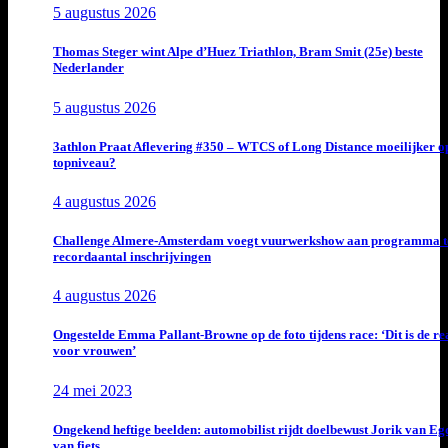
5 augustus 2026
Thomas Steger wint Alpe d’Huez Triathlon, Bram Smit (25e) beste
Nederlander
5 augustus 2026
3athlon Praat Aflevering #350 – WTCS of Long Distance moeilijker o
topniveau?
4 augustus 2026
Challenge Almere-Amsterdam voegt vuurwerkshow aan programma t
recordaantal inschrijvingen
4 augustus 2026
Ongestelde Emma Pallant-Browne op de foto tijdens race: ‘Dit is de rea
voor vrouwen’
24 mei 2023
Ongekend heftige beelden: automobilist rijdt doelbewust Jorik van E
van fiets