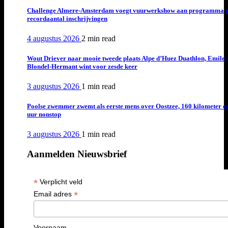
Challenge Almere-Amsterdam voegt vuurwerkshow aan programma t
recordaantal inschrijvingen
4 augustus 2026
2 min
read
Wout Driever naar mooie tweede plaats Alpe d’Huez Duathlon, Emile
Blondel-Hermant wint voor zesde keer
3 augustus 2026
1 min
read
Poolse zwemmer zwemt als eerste mens over Oostzee, 160 kilometer e
uur nonstop
3 augustus 2026
1 min
read
Aanmelden Nieuwsbrief
*
Verplicht veld
*
Email adres
Voornaam