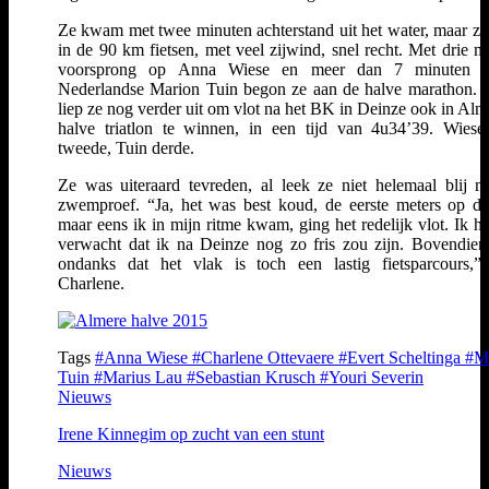
Ze kwam met twee minuten achterstand uit het water, maar zet
in de 90 km fietsen, met veel zijwind, snel recht. Met drie m
voorsprong op Anna Wiese en meer dan 7 minuten 
Nederlandse Marion Tuin begon ze aan de halve marathon. 
liep ze nog verder uit om vlot na het BK in Deinze ook in Alm
halve triatlon te winnen, in een tijd van 4u34’39. Wies
tweede, Tuin derde.
Ze was uiteraard tevreden, al leek ze niet helemaal blij n
zwemproef. “Ja, het was best koud, de eerste meters op de 
maar eens ik in mijn ritme kwam, ging het redelijk vlot. Ik ha
verwacht dat ik na Deinze nog zo fris zou zijn. Bovendien 
ondanks dat het vlak is toch een lastig fietsparcours,”
Charlene.
Tags
#Anna Wiese
#Charlene Ottevaere
#Evert Scheltinga
#M
Tuin
#Marius Lau
#Sebastian Krusch
#Youri Severin
Nieuws
Irene Kinnegim op zucht van een stunt
Nieuws