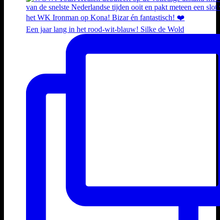
Een jaar lang in het rood-wit-blauw! Silke de Wold