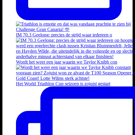
IM 70.3 Geelong: precies de strijd waar iedereen o
Wordt het weer een jaar waarin we Taylor Knibb con
Het World Triathlon Cup seizoen is zojuist gestart