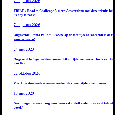
7 augustus 2026
TRIAT x Road to Challenge Almere-Amsterdam: met deze trisuits ben 
‘ready to rock’
7 augustus 2026
Ongestelde Emma Pallant-Browne op de foto tijdens race: ‘Dit is de rea
voor vrouwen’
24 mei 2023
Ongekend heftige beelden: automobilist rijdt doelbewust Jorik van E
van fiets
22 oktober 2020
Voorkom tintelende tenen en verdoofde voeten tijdens het fietsen
18 mei 2020
Garmin-gebruikers bang voor massaal opduikende ‘Blauwe driehoek 
doods’