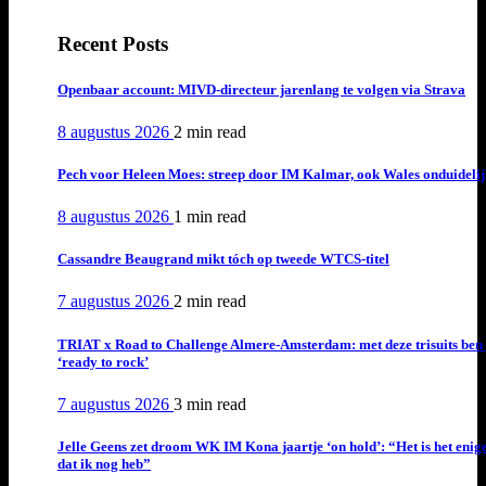
Recent Posts
Openbaar account: MIVD-directeur jarenlang te volgen via Strava
8 augustus 2026
2 min
read
Pech voor Heleen Moes: streep door IM Kalmar, ook Wales onduideli
8 augustus 2026
1 min
read
Cassandre Beaugrand mikt tóch op tweede WTCS-titel
7 augustus 2026
2 min
read
TRIAT x Road to Challenge Almere-Amsterdam: met deze trisuits ben 
‘ready to rock’
7 augustus 2026
3 min
read
Jelle Geens zet droom WK IM Kona jaartje ‘on hold’: “Het is het enig
dat ik nog heb”