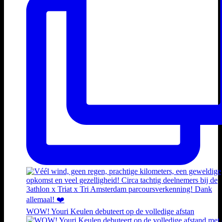
WOW! Youri Keulen debuteert op de volledige afstan