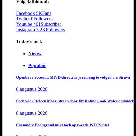
Volg 3athlon.nl:
Facebook
5K
Fans
Twitter
0
Followers
Youtube
401
Subscriber
Instagram
3.2K
Followers
Today's pick
Nieuw
Populair
Openbaar account: MIVD-directeur jarenlang te volgen via Strava
8 augustus 2026
Pech voor Heleen Moes: streep door IM Kalmar, ook Wales onduideli
8 augustus 2026
Cassandre Beaugrand mikt tóch op tweede WTCS-titel