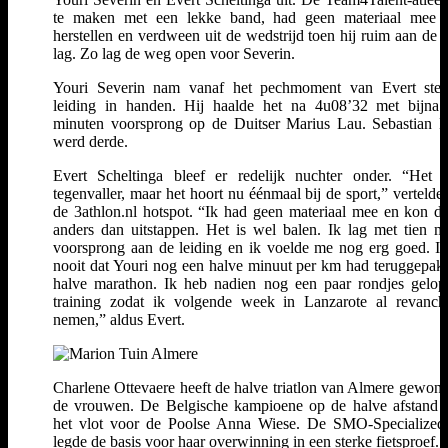
te maken met een lekke band, had geen materiaal mee 
herstellen en verdween uit de wedstrijd toen hij ruim aan de l
lag. Zo lag de weg open voor Severin.
Youri Severin nam vanaf het pechmoment van Evert stev
leiding in handen. Hij haalde het na 4u08’32 met bijna
minuten voorsprong op de Duitser Marius Lau. Sebastian 
werd derde.
Evert Scheltinga bleef er redelijk nuchter onder. “Het 
tegenvaller, maar het hoort nu éénmaal bij de sport,” vertelde h
de 3athlon.nl hotspot. “Ik had geen materiaal mee en kon du
anders dan uitstappen. Het is wel balen. Ik lag met tien m
voorsprong aan de leiding en ik voelde me nog erg goed. I
nooit dat Youri nog een halve minuut per km had teruggepakt
halve marathon. Ik heb nadien nog een paar rondjes gelop
training zodat ik volgende week in Lanzarote al revanc
nemen,” aldus Evert.
Charlene Ottevaere heeft de halve triatlon van Almere gewonn
de vrouwen. De Belgische kampioene op de halve afstand 
het vlot voor de Poolse Anna Wiese. De SMO-Specialized 
legde de basis voor haar overwinning in een sterke fietsproef.