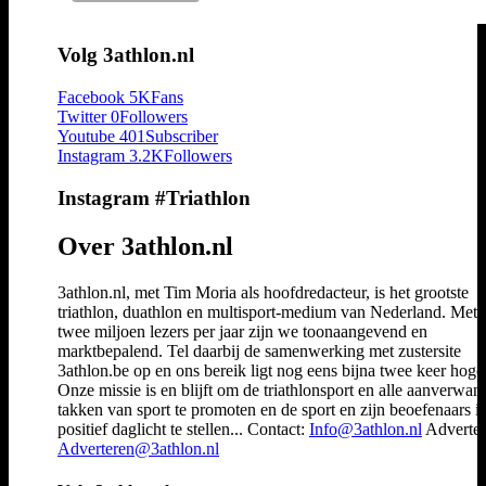
Volg 3athlon.nl
Facebook
5K
Fans
Twitter
0
Followers
Youtube
401
Subscriber
Instagram
3.2K
Followers
Instagram #Triathlon
Over 3athlon.nl
3athlon.nl, met Tim Moria als hoofdredacteur, is het grootste
triathlon, duathlon en multisport-medium van Nederland. Met 
twee miljoen lezers per jaar zijn we toonaangevend en
marktbepalend. Tel daarbij de samenwerking met zustersite
3athlon.be op en ons bereik ligt nog eens bijna twee keer hoger
Onze missie is en blijft om de triathlonsport en alle aanverwan
takken van sport te promoten en de sport en zijn beoefenaars i
positief daglicht te stellen... Contact:
Info@3athlon.nl
Adverter
Adverteren@3athlon.nl