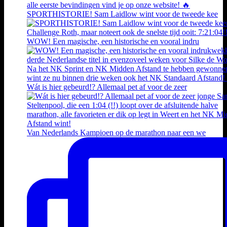
SPORTHISTORIE! Sam Laidlow wint voor de tweede kee
WOW! Een magische, een historische en vooral indru
Wát is hier gebeurd!? Allemaal pet af voor de zeer
Van Nederlands Kampioen op de marathon naar een we