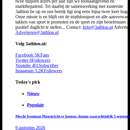
twee miljoen lezers per jaar zijn we toonaangevend en
marktbepalend. Tel daarbij de samenwerking met zustersite
3athlon.be op en ons bereik ligt nog eens bijna twee keer hoger
Onze missie is en blijft om de triathlonsport en alle aanverwan
takken van sport te promoten en de sport en zijn beoefenaars i
positief daglicht te stellen... Contact:
Info@3athlon.nl
Adverter
Adverteren@3athlon.nl
Volg 3athlon.nl:
Facebook
5K
Fans
Twitter
0
Followers
Youtube
401
Subscriber
Instagram
3.2K
Followers
Today's pick
Nieuw
Populair
Mocht Ironman Maastricht er komen, datum waarschijnlijk 5 septemb
9 augustus 2026