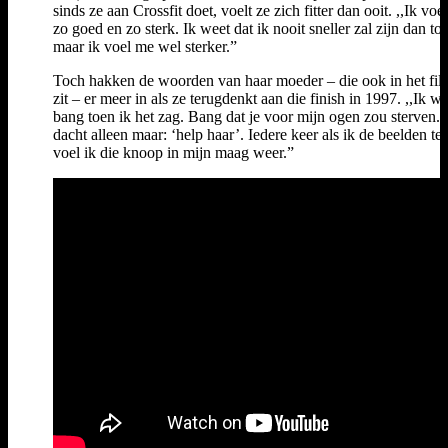
sinds ze aan Crossfit doet, voelt ze zich fitter dan ooit. ,,Ik voe
zo goed en zo sterk. Ik weet dat ik nooit sneller zal zijn dan to
maar ik voel me wel sterker.”
Toch hakken de woorden van haar moeder – die ook in het fil
zit – er meer in als ze terugdenkt aan die finish in 1997. ,,Ik w
bang toen ik het zag. Bang dat je voor mijn ogen zou sterven. 
dacht alleen maar: ‘help haar’. Iedere keer als ik de beelden te
voel ik die knoop in mijn maag weer.”