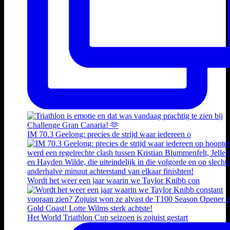
IM 70.3 Geelong: precies de strijd waar iedereen o
Wordt het weer een jaar waarin we Taylor Knibb con
Het World Triathlon Cup seizoen is zojuist gestart