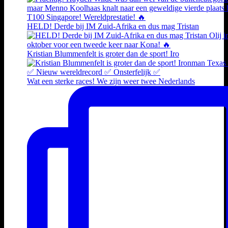
HELD! Derde bij IM Zuid-Afrika en dus mag Tristan
Kristian Blummenfelt is groter dan de sport! Iro
Wat een sterke races! We zijn weer twee Nederlands