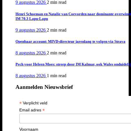
9 augustus 2026
2 min
read
Henri Schoeman en Natalie van Coevorden naar dominante overwinn
IM 70.3 Lapu-Lapu
9 augustus 2026
2 min
read
Openbaar account: MIVD-directeur jarenlang te volgen via Strava
8 augustus 2026
2 min
read
Pech voor Heleen Moes: streep door IM Kalmar, ook Wales onduideli
8 augustus 2026
1 min
read
Aanmelden Nieuwsbrief
*
Verplicht veld
*
Email adres
Voornaam