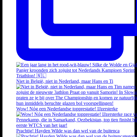
Niet in België, niet in Nederland, maar Hans en Ti
Wow! Nóg een Nederlandse topprestatie! IJzersterke
Prachtig! Hayden Wilde was dan wel van de buitenca