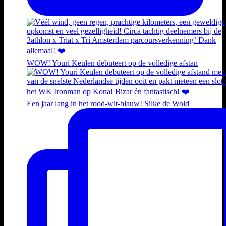
WOW! Youri Keulen debuteert op de volledige afstan
Een jaar lang in het rood-wit-blauw! Silke de Wold