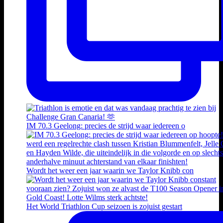
IM 70.3 Geelong: precies de strijd waar iedereen o
Wordt het weer een jaar waarin we Taylor Knibb con
Het World Triathlon Cup seizoen is zojuist gestart