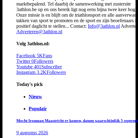
marktbepalend. Tel daarbij de samenwerking met zustersite
3athlon.be op en ons bereik ligt nog eens bijna twee keer hoger
Onze missie is en blijft om de triathlonsport en alle aanverwan
takken van sport te promoten en de sport en zijn beoefenaars i
positief daglicht te stellen... Contact:
Info@3athlon.nl
Adverter
Adverteren@3athlon.nl
Volg 3athlon.nl:
Facebook
5K
Fans
Twitter
0
Followers
Youtube
401
Subscriber
Instagram
3.2K
Followers
Today's pick
Nieuw
Populair
Mocht Ironman Maastricht er komen, datum waarschijnlijk 5 septemb
9 augustus 2026