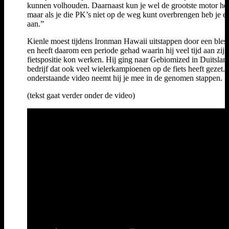
kunnen volhouden. Daarnaast kun je wel de grootste motor he
maar als je die PK’s niet op de weg kunt overbrengen heb je er
aan.”
Kienle moest tijdens Ironman Hawaii uitstappen door een bles
en heeft daarom een periode gehad waarin hij veel tijd aan zijn
fietspositie kon werken. Hij ging naar Gebiomized in Duitslan
bedrijf dat ook veel wielerkampioenen op de fiets heeft gezet. 
onderstaande video neemt hij je mee in de genomen stappen.
(tekst gaat verder onder de video)