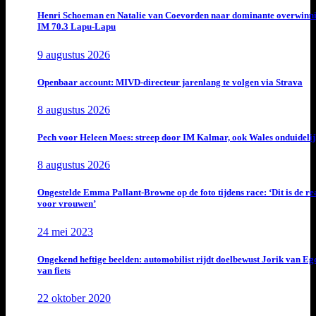
Henri Schoeman en Natalie van Coevorden naar dominante overwinn
IM 70.3 Lapu-Lapu
9 augustus 2026
Openbaar account: MIVD-directeur jarenlang te volgen via Strava
8 augustus 2026
Pech voor Heleen Moes: streep door IM Kalmar, ook Wales onduideli
8 augustus 2026
Ongestelde Emma Pallant-Browne op de foto tijdens race: ‘Dit is de rea
voor vrouwen’
24 mei 2023
Ongekend heftige beelden: automobilist rijdt doelbewust Jorik van E
van fiets
22 oktober 2020