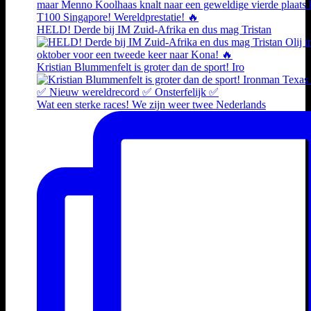
HELD! Derde bij IM Zuid-Afrika en dus mag Tristan
Kristian Blummenfelt is groter dan de sport! Iro
Wat een sterke races! We zijn weer twee Nederlands