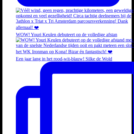
WOW! Youri Keulen debuteert op de volledige afstan
Een jaar lang in het rood-wit-blauw! Silke de Wold