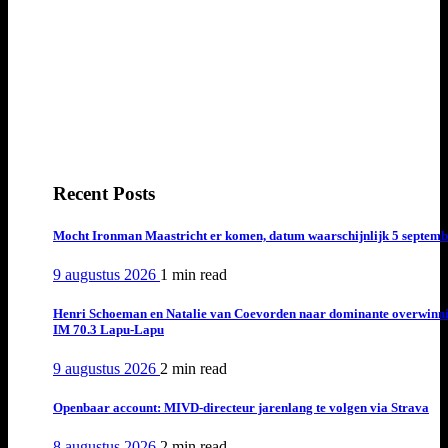
Recent Posts
Mocht Ironman Maastricht er komen, datum waarschijnlijk 5 septemb
9 augustus 2026
1 min
read
Henri Schoeman en Natalie van Coevorden naar dominante overwinn
IM 70.3 Lapu-Lapu
9 augustus 2026
2 min
read
Openbaar account: MIVD-directeur jarenlang te volgen via Strava
8 augustus 2026
2 min
read