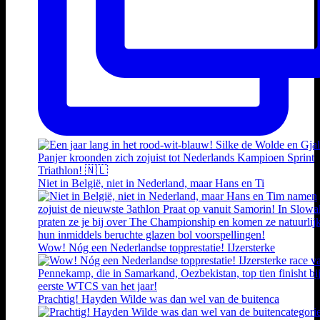
Niet in België, niet in Nederland, maar Hans en Ti
Wow! Nóg een Nederlandse topprestatie! IJzersterke
Prachtig! Hayden Wilde was dan wel van de buitenca