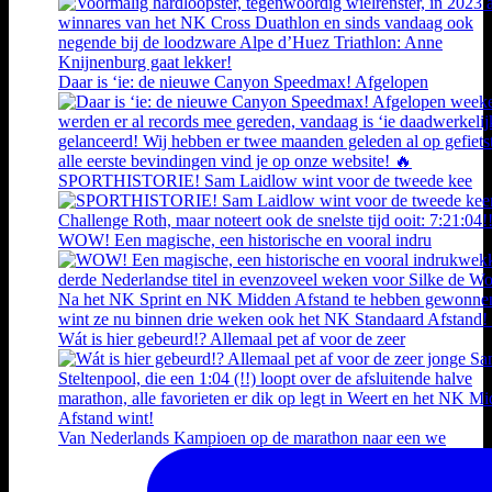
Daar is ‘ie: de nieuwe Canyon Speedmax! Afgelopen
SPORTHISTORIE! Sam Laidlow wint voor de tweede kee
WOW! Een magische, een historische en vooral indru
Wát is hier gebeurd!? Allemaal pet af voor de zeer
Van Nederlands Kampioen op de marathon naar een we