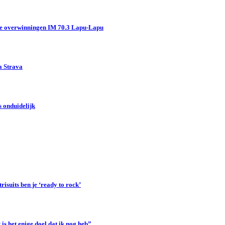
e overwinningen IM 70.3 Lapu-Lapu
a Strava
 onduidelijk
suits ben je ‘ready to rock’
s het enige doel dat ik nog heb”