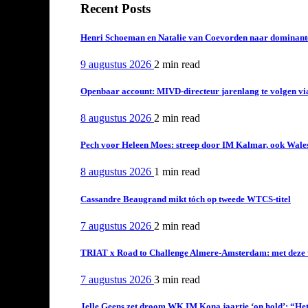
Recent Posts
Henri Schoeman en Natalie van Coevorden naar dominant
9 augustus 2026
2 min
read
Openbaar account: MIVD-directeur jarenlang te volgen vi
8 augustus 2026
2 min
read
Pech voor Heleen Moes: streep door IM Kalmar, ook Wales
8 augustus 2026
1 min
read
Cassandre Beaugrand mikt tóch op tweede WTCS-titel
7 augustus 2026
2 min
read
TRIAT x Road to Challenge Almere-Amsterdam: met deze tri
7 augustus 2026
3 min
read
Jelle Geens zet droom WK IM Kona jaartje ‘on hold’: “Het i