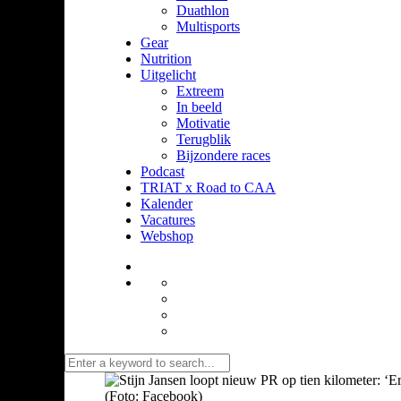
Duathlon
Multisports
Gear
Nutrition
Uitgelicht
Extreem
In beeld
Motivatie
Terugblik
Bijzondere races
Podcast
TRIAT x Road to CAA
Kalender
Vacatures
Webshop
(Foto: Facebook)