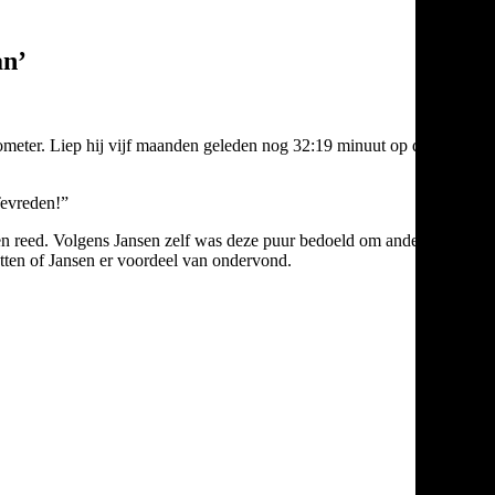
an’
lometer. Liep hij vijf maanden geleden nog 32:19 minuut op de tien,
Tevreden!”
sen reed. Volgens Jansen zelf was deze puur bedoeld om ander
hatten of Jansen er voordeel van ondervond.