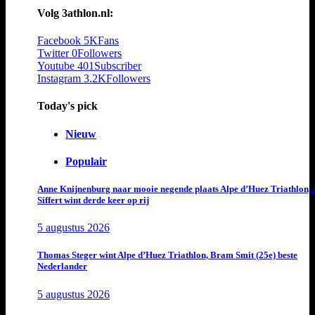
Volg 3athlon.nl:
Facebook
5K
Fans
Twitter
0
Followers
Youtube
401
Subscriber
Instagram
3.2K
Followers
Today's pick
Nieuw
Populair
Anne Knijnenburg naar mooie negende plaats Alpe d’Huez Triathlon, 
Siffert wint derde keer op rij
5 augustus 2026
Thomas Steger wint Alpe d’Huez Triathlon, Bram Smit (25e) beste
Nederlander
5 augustus 2026