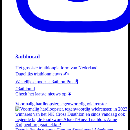
3athlon.nl
Hét grootste triathlonplatform van Nederland
Dagelijks triathlonnieuws ✍️
Wekelijkse podcast 3athlon Praat🎙️
#3athlonnl
Check het laatste nieuws op ⏬
Voormalig hardloopster, tegenwoordig wielrenster,
Daar is ‘ie: de nieuwe Canyon Speedmax! Afgelopen