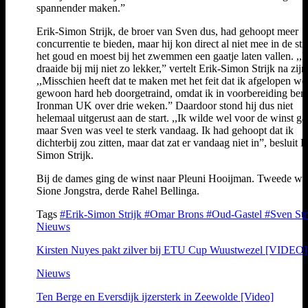
spannender maken.”
Erik-Simon Strijk, de broer van Sven dus, had gehoopt meer
concurrentie te bieden, maar hij kon direct al niet mee in de str
het goud en moest bij het zwemmen een gaatje laten vallen. ,,
draaide bij mij niet zo lekker,” vertelt Erik-Simon Strijk na zijn
,,Misschien heeft dat te maken met het feit dat ik afgelopen w
gewoon hard heb doorgetraind, omdat ik in voorbereiding ben
Ironman UK over drie weken.” Daardoor stond hij dus niet
helemaal uitgerust aan de start. ,,Ik wilde wel voor de winst ga
maar Sven was veel te sterk vandaag. Ik had gehoopt dat ik
dichterbij zou zitten, maar dat zat er vandaag niet in”, besluit E
Simon Strijk.
Bij de dames ging de winst naar Pleuni Hooijman. Tweede we
Sione Jongstra, derde Rahel Bellinga.
Tags
#Erik-Simon Strijk
#Omar Brons
#Oud-Gastel
#Sven Str
Nieuws
Kirsten Nuyes pakt zilver bij ETU Cup Wuustwezel [VIDEO]
Nieuws
Ten Berge en Eversdijk ijzersterk in Zeewolde [Video]