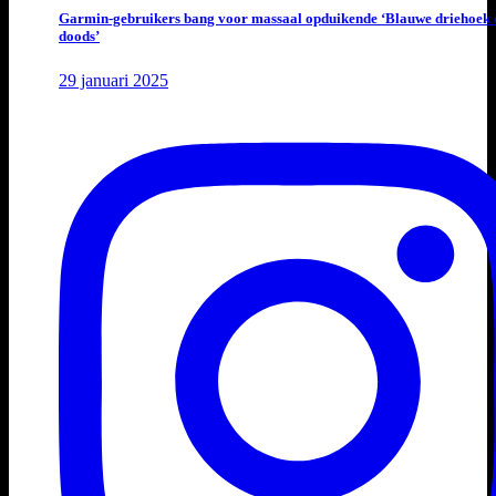
Garmin-gebruikers bang voor massaal opduikende ‘Blauwe driehoek 
doods’
29 januari 2025