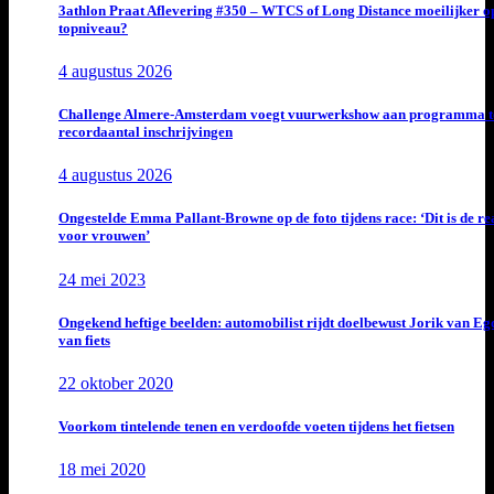
3athlon Praat Aflevering #350 – WTCS of Long Distance moeilijker o
topniveau?
4 augustus 2026
Challenge Almere-Amsterdam voegt vuurwerkshow aan programma t
recordaantal inschrijvingen
4 augustus 2026
Ongestelde Emma Pallant-Browne op de foto tijdens race: ‘Dit is de rea
voor vrouwen’
24 mei 2023
Ongekend heftige beelden: automobilist rijdt doelbewust Jorik van E
van fiets
22 oktober 2020
Voorkom tintelende tenen en verdoofde voeten tijdens het fietsen
18 mei 2020