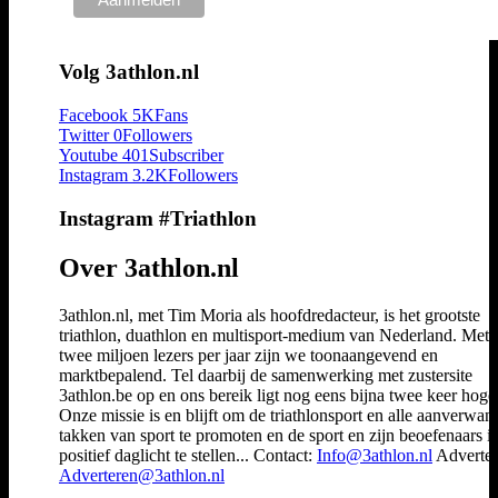
Volg 3athlon.nl
Facebook
5K
Fans
Twitter
0
Followers
Youtube
401
Subscriber
Instagram
3.2K
Followers
Instagram #Triathlon
Over 3athlon.nl
3athlon.nl, met Tim Moria als hoofdredacteur, is het grootste
triathlon, duathlon en multisport-medium van Nederland. Met 
twee miljoen lezers per jaar zijn we toonaangevend en
marktbepalend. Tel daarbij de samenwerking met zustersite
3athlon.be op en ons bereik ligt nog eens bijna twee keer hoger
Onze missie is en blijft om de triathlonsport en alle aanverwan
takken van sport te promoten en de sport en zijn beoefenaars i
positief daglicht te stellen... Contact:
Info@3athlon.nl
Adverter
Adverteren@3athlon.nl