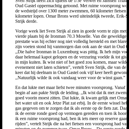
Sven Strijk heeft zich tijdens de 1/3e Verwer en Janssen Triath
Oud Gastel oppermachtig getoond. Met ruime voorsprong won
de wedstrijd over 1300 meter zwemmen, 60 kilometer fietsen 
kilometer lopen. Omar Brons werd uiteindelijk tweede, Erik-
Strijk derde.
Vorige week liet Sven Strijk al zien in goede vorm te zijn met z
vierde plaats bij de Ironman 70.3 Moselle. Van die geweldige
prestatie was hij echter nog niet volledig hersteld en met blare
zijn voeten stond hij vanmorgen dan ook aan de start in Oud G
,,Die halve Ironman in Luxemburg was pittig. Ik heb mijn voe
daar helemaal kapot gelopen en de verzuring voelde ik tot gist
in mijn kuiten. Ik wist niet of het goed zou komen, maar wilde 
evenement niet laten schieten”, vertelt Sven Strijk, die van de v
keer dat hij deelnam in Oud Gastel ook vijf keer heeft gewonn
,,Natuurlijk wilde ik ook vandaag weer voor de winst gaan.”
En dat lukte met maar liefst twee minuten voorsprong. Vanaf h
begin af aan pakte Strijk de leiding. ,,Ik wist dat ik met zwem
goed voorin moest zitten. Dat lukte, ik kwam gelijk met Omar
het water uit en ook Jetze Plat zat erbij. In de eerste wissel heb
gas gegeven om te zorgen dat ik als eerste op de fiets zat. Daa
ik de eerste ronde goed op vermogen gereden en toen ik hoord
ik een ruime voorsprong had, ben ik iets meer op reserve gaan
rijden”, vertelt Strijk die na het fietsen een voorsprong had van
minuten op de nummer twee, Omar Brons. ,,De eerste ronde h