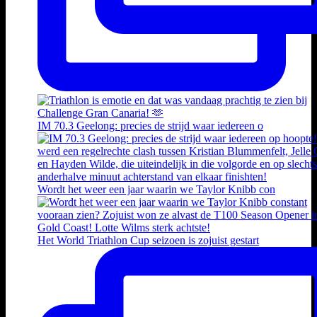
IM 70.3 Geelong: precies de strijd waar iedereen o
Wordt het weer een jaar waarin we Taylor Knibb con
Het World Triathlon Cup seizoen is zojuist gestart