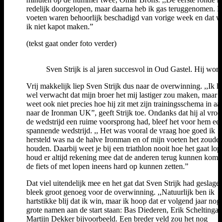
redelijk doorgelopen, maar daarna heb ik gas teruggenomen. 
voeten waren behoorlijk beschadigd van vorige week en dat w
ik niet kapot maken.”
(tekst gaat onder foto verder)
Sven Strijk is al jaren succesvol in Oud Gastel. Hij won a
Vrij makkelijk liep Sven Strijk dus naar de overwinning. ,,Ik h
wel verwacht dat mijn broer het mij lastiger zou maken, maar i
weet ook niet precies hoe hij zit met zijn trainingsschema in a
naar de Ironman UK”, geeft Strijk toe. Ondanks dat hij al vroe
de wedstrijd een ruime voorsprong had, bleef het voor hem ee
spannende wedstrijd. ,, Het was vooral de vraag hoe goed ik
hersteld was na de halve Ironman en of mijn voeten het zoude
houden. Daarbij weet je bij een triathlon nooit hoe het gaat lop
houd er altijd rekening mee dat de anderen terug kunnen kom
de fiets of met lopen ineens hard op kunnen zetten.”
Dat viel uitendelijk mee en het gat dat Sven Strijk had geslage
bleek groot genoeg voor de overwinning. ,,Natuurlijk ben ik
hartstikke blij dat ik win, maar ik hoop dat er volgend jaar no
grote namen aan de start staan: Bas Diederen, Erik Scheltinga 
Martijn Dekker bijvoorbeeld. Een breder veld zou het nog