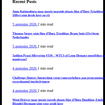
Recent Posts
Anne Knijnenburg naar mooie negende plaats Alpe d’Huez Triathlon, 
Siffert wint derde keer op rij
5 augustus 2026
2 min
read
Thomas Steger wint Alpe d’Huez Triathlon, Bram Smit (25e) beste
Nederlander
5 augustus 2026
2 min
read
3athlon Praat Aflevering #350 – WTCS of Long Distance moeilijker o
topniveau?
4 augustus 2026
1 min
read
Challenge Almere-Amsterdam voegt vuurwerkshow aan programma t
recordaantal inschrijvingen
4 augustus 2026
2 min
read
Wout Driever naar mooie tweede plaats Alpe d’Huez Duathlon, Emile
Blondel-Hermant wint voor zesde keer