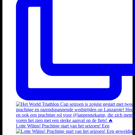
Lotte Wilms! Prachtige start van het seizoen! Een