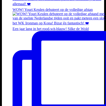
WOW! Youri Keulen debuteert op de volledige afstan
Een jaar lang in het rood-wit-blauw! Silke de Wold