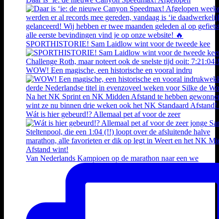
SPORTHISTORIE! Sam Laidlow wint voor de tweede kee
WOW! Een magische, een historische en vooral indru
Wát is hier gebeurd!? Allemaal pet af voor de zeer
Van Nederlands Kampioen op de marathon naar een we