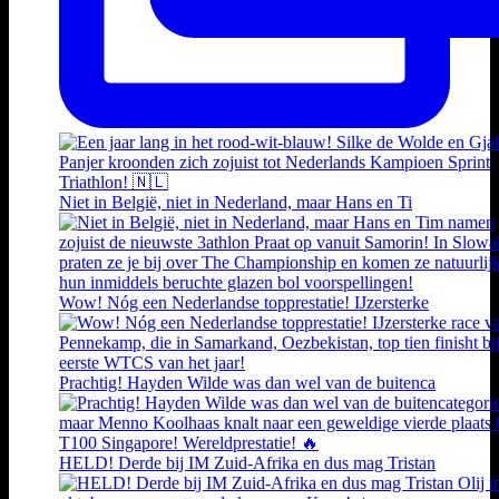
Niet in België, niet in Nederland, maar Hans en Ti
Wow! Nóg een Nederlandse topprestatie! IJzersterke
Prachtig! Hayden Wilde was dan wel van de buitenca
HELD! Derde bij IM Zuid-Afrika en dus mag Tristan