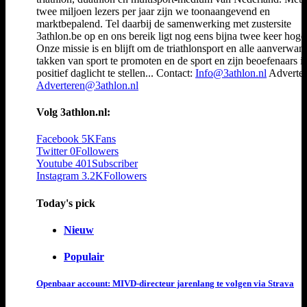
twee miljoen lezers per jaar zijn we toonaangevend en
marktbepalend. Tel daarbij de samenwerking met zustersite
3athlon.be op en ons bereik ligt nog eens bijna twee keer hoger
Onze missie is en blijft om de triathlonsport en alle aanverwan
takken van sport te promoten en de sport en zijn beoefenaars i
positief daglicht te stellen... Contact:
Info@3athlon.nl
Adverter
Adverteren@3athlon.nl
Volg 3athlon.nl:
Facebook
5K
Fans
Twitter
0
Followers
Youtube
401
Subscriber
Instagram
3.2K
Followers
Today's pick
Nieuw
Populair
Openbaar account: MIVD-directeur jarenlang te volgen via Strava