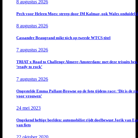
8 augustus 2026
Pech voor Heleen Moes: streep door IM Kalmar, ook Wales onduideli
8 augustus 2026
Cassandre Beaugrand mikt tóch op tweede WTCS-titel
7 augustus 2026
TRIAT x Road to Challenge Almere-Amsterdam: met deze trisuits ben 
‘ready to rock’
7 augustus 2026
Ongestelde Emma Pallant-Browne op de foto tijdens race: ‘Dit is de rea
voor vrouwen’
24 mei 2023
Ongekend heftige beelden: automobilist rijdt doelbewust Jorik van E
van fiets
22 oktober 2020