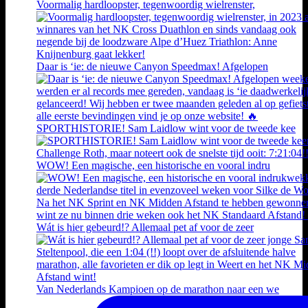
Voormalig hardloopster, tegenwoordig wielrenster,
Daar is ‘ie: de nieuwe Canyon Speedmax! Afgelopen
SPORTHISTORIE! Sam Laidlow wint voor de tweede kee
WOW! Een magische, een historische en vooral indru
Wát is hier gebeurd!? Allemaal pet af voor de zeer
Van Nederlands Kampioen op de marathon naar een we