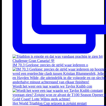
IM 70.3 Geelong: precies de strijd waar iedereen o
Wordt het weer een jaar waarin we Taylor Knibb con
Het World Triathlon Cup seizoen is zojuist gestart