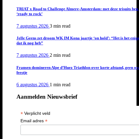
TRIAT x Road to Challenge Almere-Amsterdam: met deze trisuits ben 
‘ready to rock’
7 augustus 2026
3 min
read
Jelle Geens zet droom WK IM Kona jaartje ‘on hold’: “Het is het enig
dat ik nog heb”
7 augustus 2026
2 min
read
Fransen domineren Alpe d’Huez Triathlon over korte afstand, geen or
feestje
6 augustus 2026
1 min
read
Aanmelden Nieuwsbrief
*
Verplicht veld
*
Email adres