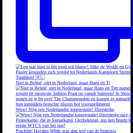
Niet in België, niet in Nederland, maar Hans en Ti
Wow! Nóg een Nederlandse topprestatie! IJzersterke
Prachtig! Hayden Wilde was dan wel van de buitenca