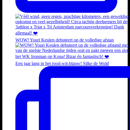
WOW! Youri Keulen debuteert op de volledige afstan
Een jaar lang in het rood-wit-blauw! Silke de Wold