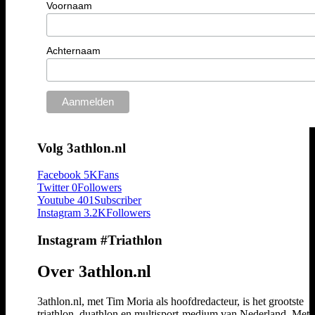
Voornaam
Achternaam
Volg 3athlon.nl
Facebook
5K
Fans
Twitter
0
Followers
Youtube
401
Subscriber
Instagram
3.2K
Followers
Instagram #Triathlon
Over 3athlon.nl
3athlon.nl, met Tim Moria als hoofdredacteur, is het grootste
triathlon, duathlon en multisport-medium van Nederland. Met 