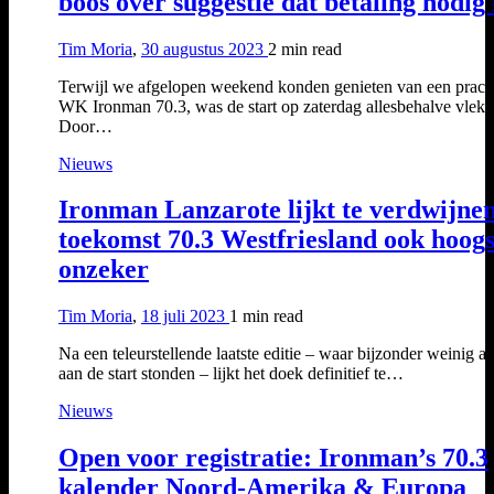
boos over suggestie dat betaling nodig 
Tim Moria
,
30 augustus 2023
2 min
read
Terwijl we afgelopen weekend konden genieten van een prach
WK Ironman 70.3, was de start op zaterdag allesbehalve vlekk
Door…
Nieuws
Ironman Lanzarote lijkt te verdwijnen
toekomst 70.3 Westfriesland ook hoogs
onzeker
Tim Moria
,
18 juli 2023
1 min
read
Na een teleurstellende laatste editie – waar bijzonder weinig at
aan de start stonden – lijkt het doek definitief te…
Nieuws
Open voor registratie: Ironman’s 70.3
kalender Noord-Amerika & Europa