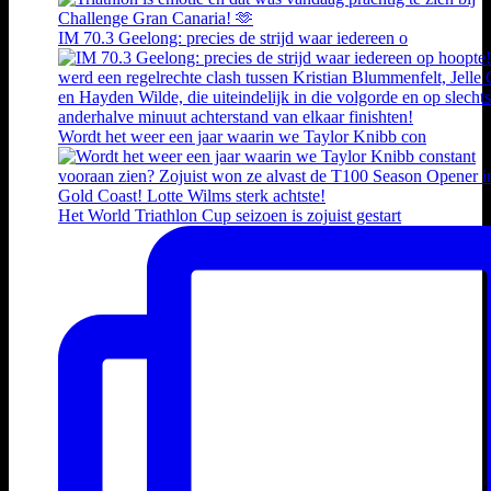
IM 70.3 Geelong: precies de strijd waar iedereen o
Wordt het weer een jaar waarin we Taylor Knibb con
Het World Triathlon Cup seizoen is zojuist gestart