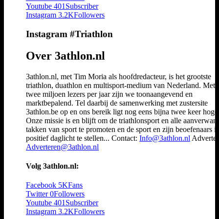
Youtube
401
Subscriber
Instagram
3.2K
Followers
Instagram #Triathlon
Over 3athlon.nl
3athlon.nl, met Tim Moria als hoofdredacteur, is het grootste
triathlon, duathlon en multisport-medium van Nederland. Met 
twee miljoen lezers per jaar zijn we toonaangevend en
marktbepalend. Tel daarbij de samenwerking met zustersite
3athlon.be op en ons bereik ligt nog eens bijna twee keer hoger
Onze missie is en blijft om de triathlonsport en alle aanverwan
takken van sport te promoten en de sport en zijn beoefenaars i
positief daglicht te stellen... Contact:
Info@3athlon.nl
Adverter
Adverteren@3athlon.nl
Volg 3athlon.nl:
Facebook
5K
Fans
Twitter
0
Followers
Youtube
401
Subscriber
Instagram
3.2K
Followers