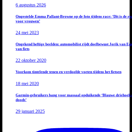
6 augustus 2026
Ongestelde Emma Pallant-Browne op de foto tijdens race: ‘Dit is de rea
voor vrouwen’
24 mei 2023
Ongekend heftige beelden: automobilist rijdt doelbewust Jorik van E
van fiets
22 oktober 2020
Voorkom tintelende tenen en verdoofde voeten tijdens het fietsen
18 mei 2020
Garmin-gebruikers bang voor massaal opduikende ‘Blauwe driehoek 
doods’
29 januari 2025