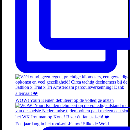
WOW! Youri Keulen debuteert op de volledige afstan
Een jaar lang in het rood-wit-blauw! Silke de Wold