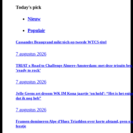
Today's pick
Nieuw
Populair
Cassandre Beaugrand mikt tóch op tweede WTCS-titel
7 augustus 2026
TRIAT x Road to Challenge Almere-Amsterdam: met deze trisuits ben 
‘ready to rock’
7 augustus 2026
Jelle Geens zet droom WK IM Kona jaartje ‘on hold’: “Het is het enig
dat ik nog heb”
7 augustus 2026
Fransen domineren Alpe d’Huez Triathlon over korte afstand, geen or
feestje