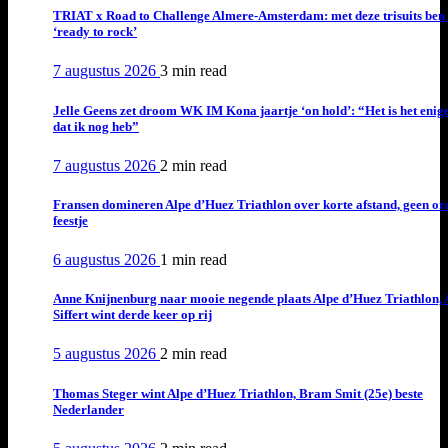
TRIAT x Road to Challenge Almere-Amsterdam: met deze trisuits ben 
‘ready to rock’
7 augustus 2026
3 min
read
Jelle Geens zet droom WK IM Kona jaartje ‘on hold’: “Het is het enig
dat ik nog heb”
7 augustus 2026
2 min
read
Fransen domineren Alpe d’Huez Triathlon over korte afstand, geen or
feestje
6 augustus 2026
1 min
read
Anne Knijnenburg naar mooie negende plaats Alpe d’Huez Triathlon, 
Siffert wint derde keer op rij
5 augustus 2026
2 min
read
Thomas Steger wint Alpe d’Huez Triathlon, Bram Smit (25e) beste
Nederlander