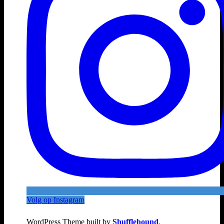
Volg op Instagram
WordPress Theme built by
Shufflehound
.