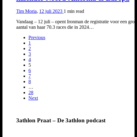
Tim Moria
,
12 juli 2023
1 min
read
Vandaag – 12 juli – opent Ironman de registratie voor een groo
aantal van haar 70.3 races die in 2024…
Previous
1
2
3
4
5
6
7
8
…
28
Next
3athlon Praat – De 3athlon podcast