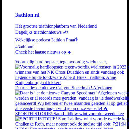
3athlon.nl
Hét grootste triathlonplatform van Nederland
Dagelijks triathlonnieuws ✍️
Wekelijkse podcast 3athlon Praat🎙️
#3athlonnl
Check het laatste nieuws op ⏬
Voormalig hardloopster, tegenwoordig wielrenster,
Daar is ‘ie: de nieuwe Canyon Speedmax! Afgelopen
SPORTHISTORIE! Sam Laidlow wint voor de tweede kee