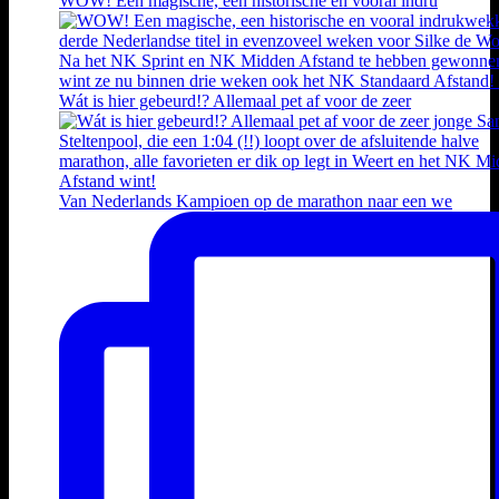
WOW! Een magische, een historische en vooral indru
Wát is hier gebeurd!? Allemaal pet af voor de zeer
Van Nederlands Kampioen op de marathon naar een we