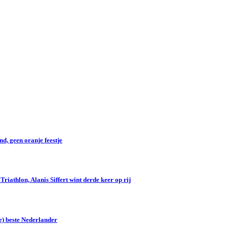
d, geen oranje feestje
iathlon, Alanis Siffert wint derde keer op rij
e) beste Nederlander