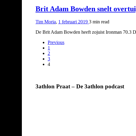
Brit Adam Bowden snelt overtu
Tim Moria
,
1 februari 2019
3 min
read
De Brit Adam Bowden heeft zojuist Ironman 70.3 Du
Previous
1
2
3
4
3athlon Praat – De 3athlon podcast