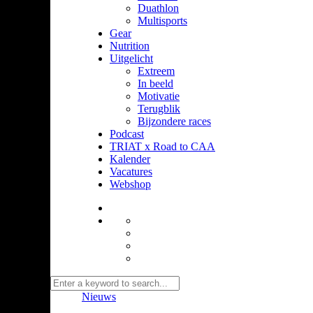
Duathlon
Multisports
Gear
Nutrition
Uitgelicht
Extreem
In beeld
Motivatie
Terugblik
Bijzondere races
Podcast
TRIAT x Road to CAA
Kalender
Vacatures
Webshop
Nieuws