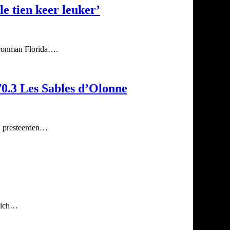
le tien keer leuker’
 Ironman Florida….
0.3 Les Sables d’Olonne
, presteerden…
 zich…