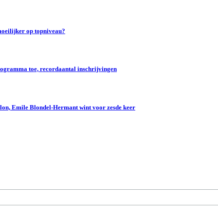
oeilijker op topniveau?
gramma toe, recordaantal inschrijvingen
lon, Emile Blondel-Hermant wint voor zesde keer