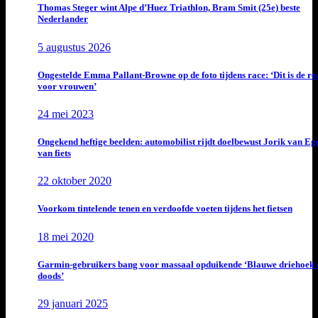
Thomas Steger wint Alpe d’Huez Triathlon, Bram Smit (25e) beste
Nederlander
5 augustus 2026
Ongestelde Emma Pallant-Browne op de foto tijdens race: ‘Dit is de rea
voor vrouwen’
24 mei 2023
Ongekend heftige beelden: automobilist rijdt doelbewust Jorik van E
van fiets
22 oktober 2020
Voorkom tintelende tenen en verdoofde voeten tijdens het fietsen
18 mei 2020
Garmin-gebruikers bang voor massaal opduikende ‘Blauwe driehoek 
doods’
29 januari 2025