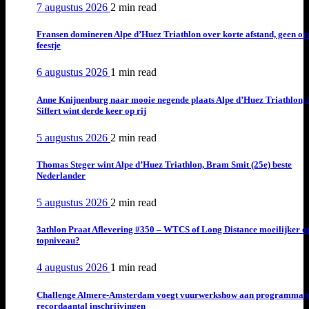
7 augustus 2026
2 min
read
Fransen domineren Alpe d’Huez Triathlon over korte afstand, geen or
feestje
6 augustus 2026
1 min
read
Anne Knijnenburg naar mooie negende plaats Alpe d’Huez Triathlon, 
Siffert wint derde keer op rij
5 augustus 2026
2 min
read
Thomas Steger wint Alpe d’Huez Triathlon, Bram Smit (25e) beste
Nederlander
5 augustus 2026
2 min
read
3athlon Praat Aflevering #350 – WTCS of Long Distance moeilijker o
topniveau?
4 augustus 2026
1 min
read
Challenge Almere-Amsterdam voegt vuurwerkshow aan programma t
recordaantal inschrijvingen