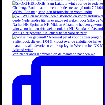
WOW! Een magische, een historische en vooral indru
Wát is hier gebeurd!? Allemaal pet af voor de zeer
Van Nederlands Kampioen op de marathon naar een we