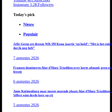
Youtube
401
Subscriber
Instagram
3.2K
Followers
Today's pick
Nieuw
Populair
Jelle Geens zet droom WK IM Kona jaartje ‘on hold’: “Het is het enig
dat ik nog heb”
7 augustus 2026
Fransen domineren Alpe d’Huez Triathlon over korte afstand, geen or
feestje
6 augustus 2026
Anne Knijnenburg naar mooie negende plaats Alpe d’Huez Triathlon, 
Siffert wint derde keer op rij
5 augustus 2026