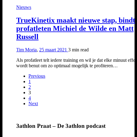
Nieuws
TrueKinetix maakt nieuwe stap, bindt
profatleten Michiel de Wilde en Matt
Russell
Tim Moria
,
25 maart 2021
3 min
read
Als profatleet telt iedere training en wil je dat elke minuut effec
wordt benut om zo optimaal mogelijk te profiteren…
Previous
1
2
3
4
Next
3athlon Praat – De 3athlon podcast