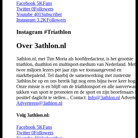
Facebook
5K
Fans
Twitter
0
Followers
Youtube
401
Subscriber
Instagram
3.2K
Followers
Instagram #Triathlon
Over 3athlon.nl
3athlon.nl, met Tim Moria als hoofdredacteur, is het grootste
triathlon, duathlon en multisport-medium van Nederland. Met 
twee miljoen lezers per jaar zijn we toonaangevend en
marktbepalend. Tel daarbij de samenwerking met zustersite
3athlon.be op en ons bereik ligt nog eens bijna twee keer hoger
Onze missie is en blijft om de triathlonsport en alle aanverwan
takken van sport te promoten en de sport en zijn beoefenaars i
positief daglicht te stellen... Contact:
Info@3athlon.nl
Adverter
Adverteren@3athlon.nl
Volg 3athlon.nl:
Facebook
5K
Fans
Twitter
0
Followers