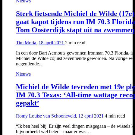
Nieuws
Sterk fietsende Michiel de Wilde (17e)
gaat kapot tijdens run IM 70.3 Florida
Tom Oosterdijk stapt uit na zwemmen
Tim Moria
,
18 april 2021
2 min
read
In een door Bart Aernouts gewonnen Ironman 70.3 Florida, is
Michiel de Wilde zojuist zeventiende geworden. Na vorige we
negentiende…
Nieuws
Michiel de Wilde tevreden met 19e pl
IM 70.3 Texas: ‘All-time wattage reco
gepakt’
Romy Louise van Schooneveld
,
12 april 2021
4 min
read
“Ik ben heel blij. Er zijn veel dingen misgegaan – de wissels 
bijvoorbeeld wel beter – maar er was…