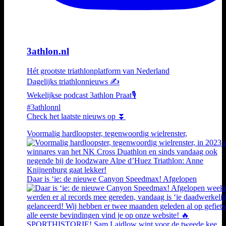
3athlon.nl
Hét grootste triathlonplatform van Nederland
Dagelijks triathlonnieuws ✍️
Wekelijkse podcast 3athlon Praat🎙️
#3athlonnl
Check het laatste nieuws op ⏬
Voormalig hardloopster, tegenwoordig wielrenster,
Daar is ‘ie: de nieuwe Canyon Speedmax! Afgelopen
SPORTHISTORIE! Sam Laidlow wint voor de tweede kee