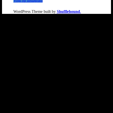
Volg op Instagram
WordPress Theme built by
Shufflehound
.