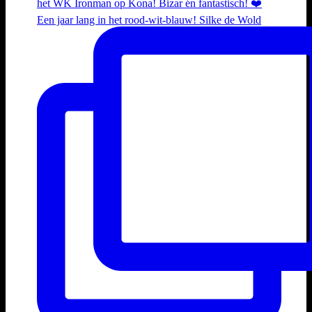
Een jaar lang in het rood-wit-blauw! Silke de Wold