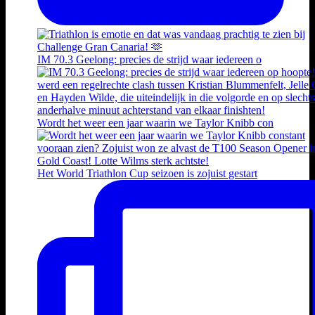
IM 70.3 Geelong: precies de strijd waar iedereen o
Wordt het weer een jaar waarin we Taylor Knibb con
Het World Triathlon Cup seizoen is zojuist gestart