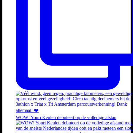
WOW! Youri Keulen debuteert op de volledige afstan