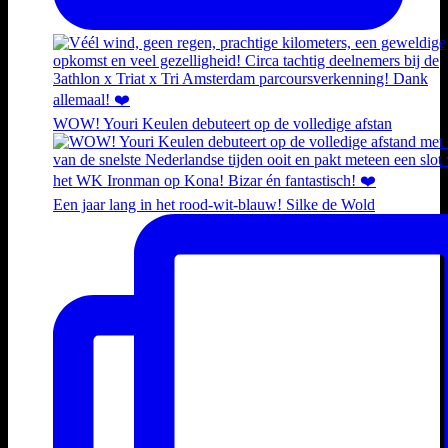
WOW! Youri Keulen debuteert op de volledige afstan
Een jaar lang in het rood-wit-blauw! Silke de Wold