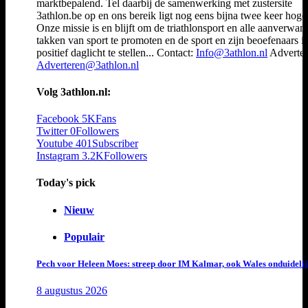
marktbepalend. Tel daarbij de samenwerking met zustersite
3athlon.be op en ons bereik ligt nog eens bijna twee keer hoger
Onze missie is en blijft om de triathlonsport en alle aanverwan
takken van sport te promoten en de sport en zijn beoefenaars i
positief daglicht te stellen... Contact:
Info@3athlon.nl
Adverter
Adverteren@3athlon.nl
Volg 3athlon.nl:
Facebook
5K
Fans
Twitter
0
Followers
Youtube
401
Subscriber
Instagram
3.2K
Followers
Today's pick
Nieuw
Populair
Pech voor Heleen Moes: streep door IM Kalmar, ook Wales onduideli
8 augustus 2026