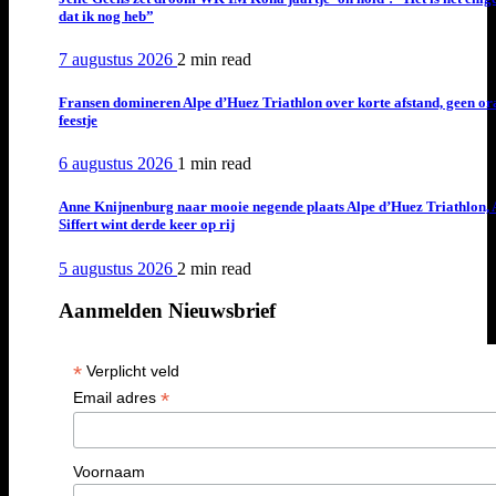
dat ik nog heb”
7 augustus 2026
2 min
read
Fransen domineren Alpe d’Huez Triathlon over korte afstand, geen or
feestje
6 augustus 2026
1 min
read
Anne Knijnenburg naar mooie negende plaats Alpe d’Huez Triathlon, 
Siffert wint derde keer op rij
5 augustus 2026
2 min
read
Aanmelden Nieuwsbrief
*
Verplicht veld
*
Email adres
Voornaam