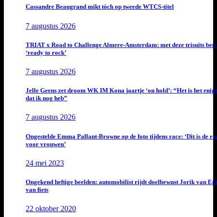
Cassandre Beaugrand mikt tóch op tweede WTCS-titel
7 augustus 2026
TRIAT x Road to Challenge Almere-Amsterdam: met deze trisuits ben 
‘ready to rock’
7 augustus 2026
Jelle Geens zet droom WK IM Kona jaartje ‘on hold’: “Het is het enig
dat ik nog heb”
7 augustus 2026
Ongestelde Emma Pallant-Browne op de foto tijdens race: ‘Dit is de rea
voor vrouwen’
24 mei 2023
Ongekend heftige beelden: automobilist rijdt doelbewust Jorik van E
van fiets
22 oktober 2020