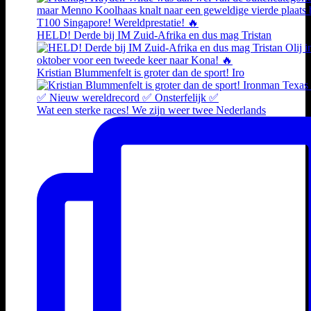
HELD! Derde bij IM Zuid-Afrika en dus mag Tristan
Kristian Blummenfelt is groter dan de sport! Iro
Wat een sterke races! We zijn weer twee Nederlands