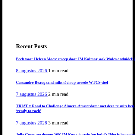
Recent Posts
Pech voor Heleen Moes: streep door IM Kalmar, ook Wales onduideli
8 augustus 2026
1 min
read
Cassandre Beaugrand mikt tóch op tweede WTCS-titel
7 augustus 2026
2 min
read
TRIAT x Road to Challenge Almere-Amsterdam: met deze trisuits ben 
‘ready to rock’
7 augustus 2026
3 min
read
Jelle Geens zet droom WK IM Kona jaartje ‘on hold’: “Het is het enig