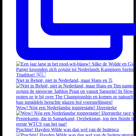
Niet in België, niet in Nederland, maar Hans en Ti
Wow! Nóg een Nederlandse topprestatie! IJzersterke
Prachtig! Hayden Wilde was dan wel van de buitenca