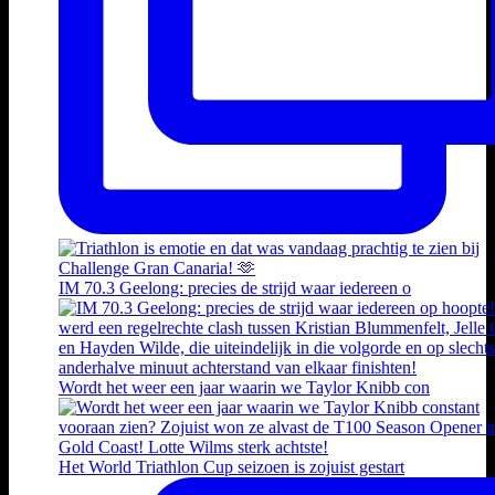
IM 70.3 Geelong: precies de strijd waar iedereen o
Wordt het weer een jaar waarin we Taylor Knibb con
Het World Triathlon Cup seizoen is zojuist gestart