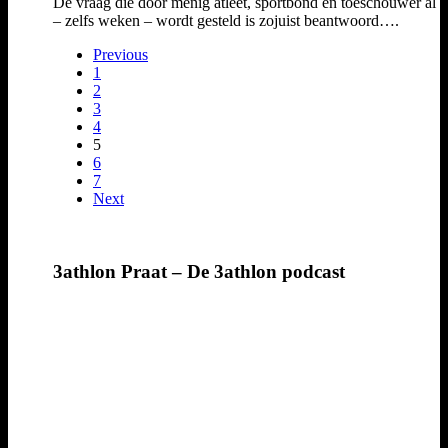
De vraag die door menig atleet, sportbond en toeschouwer al 
– zelfs weken – wordt gesteld is zojuist beantwoord….
Previous
1
2
3
4
5
6
7
Next
3athlon Praat – De 3athlon podcast