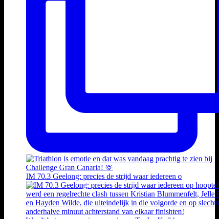
IM 70.3 Geelong: precies de strijd waar iedereen o