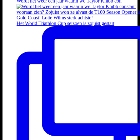
Wordt het weer een jaar waarin we Taylor Knibb con
Het World Triathlon Cup seizoen is zojuist gestart