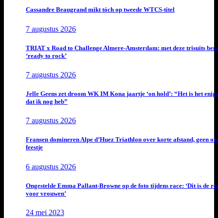
Cassandre Beaugrand mikt tóch op tweede WTCS-titel
7 augustus 2026
TRIAT x Road to Challenge Almere-Amsterdam: met deze trisuits ben 
‘ready to rock’
7 augustus 2026
Jelle Geens zet droom WK IM Kona jaartje ‘on hold’: “Het is het enig
dat ik nog heb”
7 augustus 2026
Fransen domineren Alpe d’Huez Triathlon over korte afstand, geen or
feestje
6 augustus 2026
Ongestelde Emma Pallant-Browne op de foto tijdens race: ‘Dit is de rea
voor vrouwen’
24 mei 2023