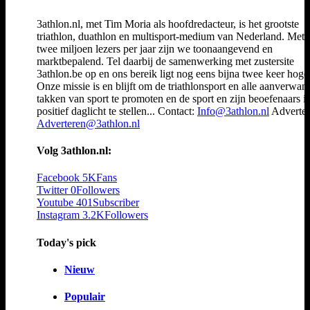
3athlon.nl, met Tim Moria als hoofdredacteur, is het grootste
triathlon, duathlon en multisport-medium van Nederland. Met 
twee miljoen lezers per jaar zijn we toonaangevend en
marktbepalend. Tel daarbij de samenwerking met zustersite
3athlon.be op en ons bereik ligt nog eens bijna twee keer hoger
Onze missie is en blijft om de triathlonsport en alle aanverwan
takken van sport te promoten en de sport en zijn beoefenaars i
positief daglicht te stellen... Contact:
Info@3athlon.nl
Adverter
Adverteren@3athlon.nl
Volg 3athlon.nl:
Facebook
5K
Fans
Twitter
0
Followers
Youtube
401
Subscriber
Instagram
3.2K
Followers
Today's pick
Nieuw
Populair