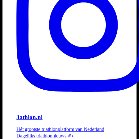
3athlon.nl
Hét grootste triathlonplatform van Nederland
Dagelijks triathlonnieuws ✍️