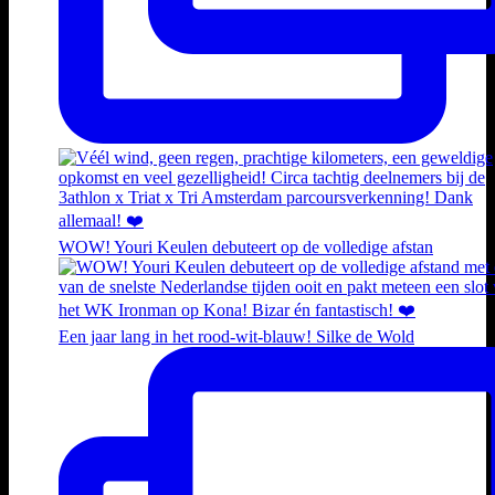
WOW! Youri Keulen debuteert op de volledige afstan
Een jaar lang in het rood-wit-blauw! Silke de Wold