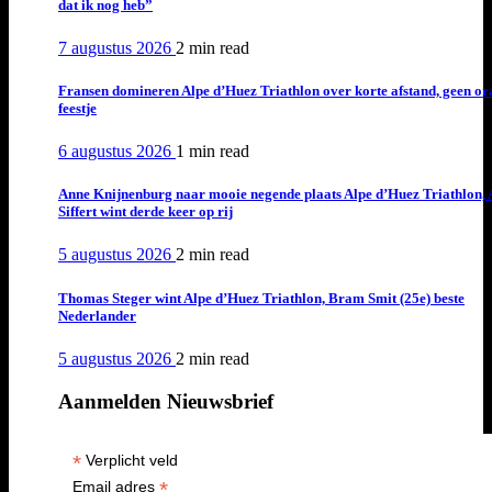
dat ik nog heb”
7 augustus 2026
2 min
read
Fransen domineren Alpe d’Huez Triathlon over korte afstand, geen or
feestje
6 augustus 2026
1 min
read
Anne Knijnenburg naar mooie negende plaats Alpe d’Huez Triathlon, 
Siffert wint derde keer op rij
5 augustus 2026
2 min
read
Thomas Steger wint Alpe d’Huez Triathlon, Bram Smit (25e) beste
Nederlander
5 augustus 2026
2 min
read
Aanmelden Nieuwsbrief
*
Verplicht veld
*
Email adres