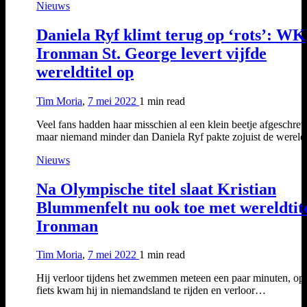
Nieuws
Daniela Ryf klimt terug op ‘rots’: WK
Ironman St. George levert vijfde
wereldtitel op
Tim Moria
,
7 mei 2022
1 min
read
Veel fans hadden haar misschien al een klein beetje afgeschrev
maar niemand minder dan Daniela Ryf pakte zojuist de wereld
Nieuws
Na Olympische titel slaat Kristian
Blummenfelt nu ook toe met wereldtit
Ironman
Tim Moria
,
7 mei 2022
1 min
read
Hij verloor tijdens het zwemmen meteen een paar minuten, op
fiets kwam hij in niemandsland te rijden en verloor…