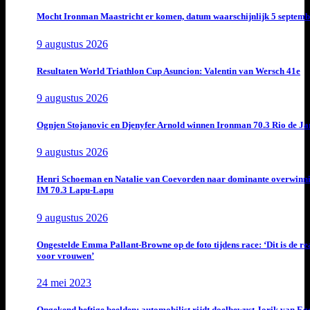
Mocht Ironman Maastricht er komen, datum waarschijnlijk 5 septemb
9 augustus 2026
Resultaten World Triathlon Cup Asuncion: Valentin van Wersch 41e
9 augustus 2026
Ognjen Stojanovic en Djenyfer Arnold winnen Ironman 70.3 Rio de Ja
9 augustus 2026
Henri Schoeman en Natalie van Coevorden naar dominante overwinn
IM 70.3 Lapu-Lapu
9 augustus 2026
Ongestelde Emma Pallant-Browne op de foto tijdens race: ‘Dit is de rea
voor vrouwen’
24 mei 2023
Ongekend heftige beelden: automobilist rijdt doelbewust Jorik van E