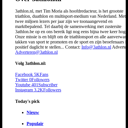
3athlon.nl, met Tim Moria als hoofdredacteur, is het grootste
triathlon, duathlon en multisport-medium van Nederland. Met 
twee miljoen lezers per jaar zijn we toonaangevend en
marktbepalend. Tel daarbij de samenwerking met zustersite
3athlon.be op en ons bereik ligt nog eens bijna twee keer hoger
Onze missie is en blijft om de triathlonsport en alle aanverwan
takken van sport te promoten en de sport en zijn beoefenaars i
positief daglicht te stellen... Contact:
Info@3athlon.nl
Adverter
Adverteren@3athlon.nl
Volg 3athlon.nl:
Facebook
5K
Fans
Twitter
0
Followers
Youtube
401
Subscriber
Instagram
3.2K
Followers
Today's pick
Nieuw
Populair