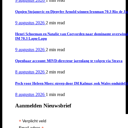
9 augustus 2026
1 min
read
Ognjen Stojanovic en Djenyfer Arnold winnen Ironman 70.3 Rio de Ja
9 augustus 2026
2 min
read
Henri Schoeman en Natalie van Coevorden naar dominante overwinn
IM 70.3 Lapu-Lapu
9 augustus 2026
2 min
read
Openbaar account: MIVD-directeur jarenlang te volgen via Strava
8 augustus 2026
2 min
read
Pech voor Heleen Moes: streep door IM Kalmar, ook Wales onduideli
8 augustus 2026
1 min
read
Aanmelden Nieuwsbrief
*
Verplicht veld
Email adres