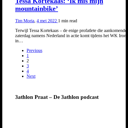
Tessa Kortekaas: ‘Ik mis mijn
mountainbike’
Tim Moria
,
4 mei 2022
1 min
read
Terwijl Tessa Kortekaas – de enige profatlete die aankomende
zaterdag namens Nederland in actie komt tijdens het WK Iro
in…
Previous
1
2
3
4
Next
3athlon Praat – De 3athlon podcast