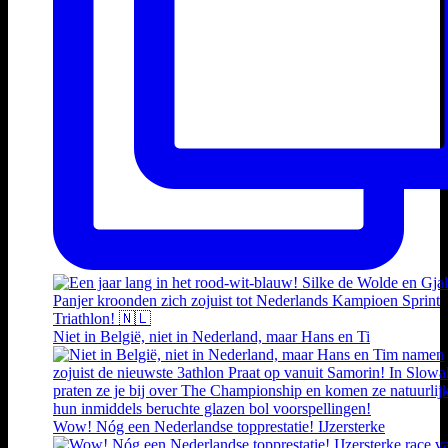
Niet in België, niet in Nederland, maar Hans en Ti
Wow! Nóg een Nederlandse topprestatie! IJzersterke