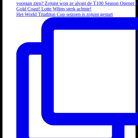
Het World Triathlon Cup seizoen is zojuist gestart