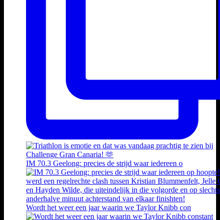
IM 70.3 Geelong: precies de strijd waar iedereen o
Wordt het weer een jaar waarin we Taylor Knibb con