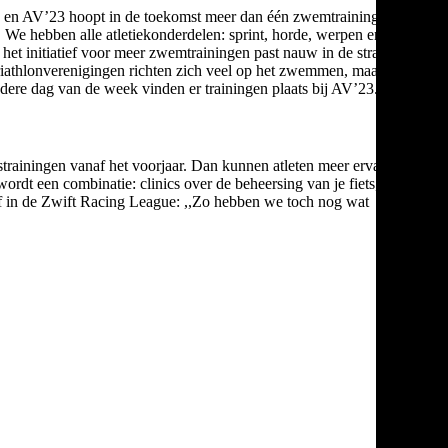
omen en AV’23 hoopt in de toekomst meer dan één zwemtraining per
. We hebben alle atletiekonderdelen: sprint, horde, werpen en van
het initiatief voor meer zwemtrainingen past nauw in de strategie.”
 Triathlonverenigingen richten zich veel op het zwemmen, maar het
edere dag van de week vinden er trainingen plaats bij AV’23.
strainingen vanaf het voorjaar. Dan kunnen atleten meer ervaring
ordt een combinatie: clinics over de beheersing van je fiets, maar
ief in de Zwift Racing League: ,,Zo hebben we toch nog wat