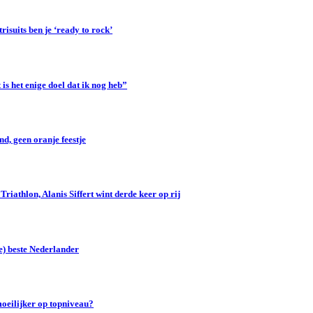
suits ben je ‘ready to rock’
s het enige doel dat ik nog heb”
d, geen oranje feestje
iathlon, Alanis Siffert wint derde keer op rij
e) beste Nederlander
oeilijker op topniveau?