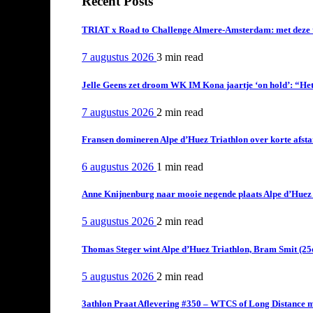
Recent Posts
TRIAT x Road to Challenge Almere-Amsterdam: met deze tri
7 augustus 2026
3 min
read
Jelle Geens zet droom WK IM Kona jaartje ‘on hold’: “Het i
7 augustus 2026
2 min
read
Fransen domineren Alpe d’Huez Triathlon over korte afstan
6 augustus 2026
1 min
read
Anne Knijnenburg naar mooie negende plaats Alpe d’Huez Tr
5 augustus 2026
2 min
read
Thomas Steger wint Alpe d’Huez Triathlon, Bram Smit (25
5 augustus 2026
2 min
read
3athlon Praat Aflevering #350 – WTCS of Long Distance m