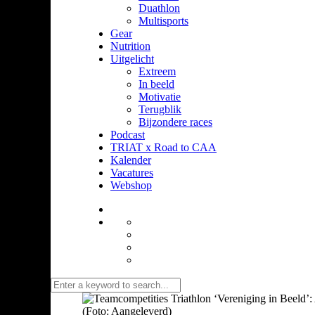
Duathlon
Multisports
Gear
Nutrition
Uitgelicht
Extreem
In beeld
Motivatie
Terugblik
Bijzondere races
Podcast
TRIAT x Road to CAA
Kalender
Vacatures
Webshop
(Foto: Aangeleverd)