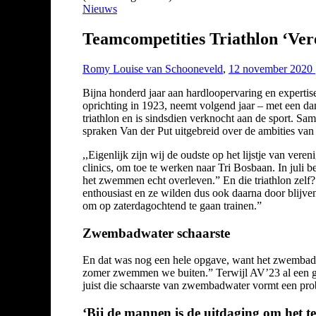
Nieuws
Teamcompetities Triathlon ‘Ver
Romy Louise van Schooneveld
,
12 november 2020
Bijna honderd jaar aan hardloopervaring en expertis
oprichting in 1923, neemt volgend jaar – met een da
triathlon en is sindsdien verknocht aan de sport. Sa
spraken Van der Put uitgebreid over de ambities va
,,Eigenlijk zijn wij de oudste op het lijstje van ve
clinics, om toe te werken naar Tri Bosbaan. In jul
het zwemmen echt overleven.” En die triathlon zelf? 
enthousiast en ze wilden dus ook daarna door blijv
om op zaterdagochtend te gaan trainen.”
Zwembadwater schaarste
En dat was nog een hele opgave, want het zwembadwat
zomer zwemmen we buiten.” Terwijl AV’23 al een giga
juist die schaarste van zwembadwater vormt een pro
‘Bij de mannen is de uitdaging om het te