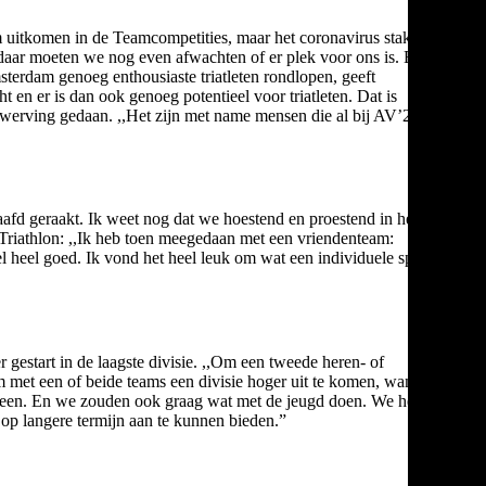
am uitkomen in de Teamcompetities, maar het coronavirus stak daar
daar moeten we nog even afwachten of er plek voor ons is. Bij de
terdam genoeg enthousiaste triatleten rondlopen, geeft
 en er is dan ook genoeg potentieel voor triatleten. Dat is
ve werving gedaan. ,,Het zijn met name mensen die al bij AV’23
laafd geraakt. Ik weet nog dat we hoestend en proestend in het
Triathlon: ,,Ik heb toen meegedaan met een vriendenteam:
 heel goed. Ik vond het heel leuk om wat een individuele sport is,
gestart in de laagste divisie. ,,Om een tweede heren- of
 met een of beide teams een divisie hoger uit te komen, want ons
dereen. En we zouden ook graag wat met de jeugd doen. We hebben
e op langere termijn aan te kunnen bieden.”