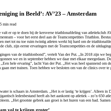
eniging in Beeld’: AV’23 – Amsterdam
5 min
read
e valt er op te doen bij de kersverse triathlonafdeling van atletiekclu
mesteam – voor het eerst deel aan de Teamcompetities Triathlon. Bestu
men met tot nu toe ruim twintig atleten werkt hij hard om de triathlon
n de club, zijn eerste ervaringen met de Teamcompetities en de uitdag
renigingen van de triathlonbond”, vertelt Van der Put. ,,In 2018 zijn w
i begonnen we en in september hebben we daar met elkaar meegedaan. De
,,Een hele ervaring”, lacht Van der Put. ,,Het was heel spannend om de
en gaan met trainen. Toen hebben we besloten om van de clinics over t
er is schaars in Amsterdam. ,,Het is er lastig ‘te krijgen’. Alleen i
ntisch ledenbestand heeft als het aankomt op atletiek – zo’n 650 atlet
bleem. ,,Het grootste gebrek aan groei is het huren van een bad. Same
am vol te krijgen groter’