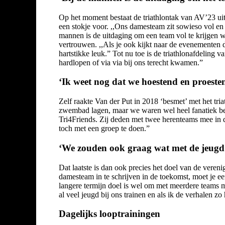
Op het moment bestaat de triathlontak van AV’23 uit 
een stokje voor. ,,Ons damesteam zit sowieso vol e
mannen is de uitdaging om een team vol te krijgen w
vertrouwen. ,,Als je ook kijkt naar de evenementen d
hartstikke leuk.” Tot nu toe is de triathlonafdeling
hardlopen of via via bij ons terecht kwamen.”
‘Ik weet nog dat we hoestend en proest
Zelf raakte Van der Put in 2018 ‘besmet’ met het tri
zwembad lagen, maar we waren wel heel fanatiek bez
Tri4Friends. Zij deden met twee herenteams mee in de
toch met een groep te doen.”
‘We zouden ook graag wat met de jeug
Dat laatste is dan ook precies het doel van de veren
damesteam in te schrijven in de toekomst, moet je e
langere termijn doel is wel om met meerdere teams 
al veel jeugd bij ons trainen en als ik de verhalen 
Dagelijks looptrainingen