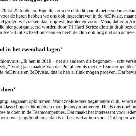
20 tot 25 triatleten. Eigenlijk zou de club dit jaar al met een dameste
n voor de heren hebben we ons ook ingeschreven in de 4eDivisie, maar 
el groter: we zoeken daar nog wat teamleden voor.” Maar, dat er in Ams
ie hier georganiseerd worden door Tri Hard Series: die zijn druk bezocht
 van AV’23 uit zichzelf ontstaan en heeft de club ook nog niet aan actie
end in het zwembad lagen’
athlonvirus: ,,Ik ben in 2018 – net als anderen die begonnen – echt vers
ig.” Vorig jaar maakte Van der Put al kennis met de Teamcompetities 
 4eDivisie en 2eDivisie, dus ik heb al flink mogen proeven. Dat beviel
d doen’
iging: langzaam opklimmen. Want zoals iedere beginnende club, wordt er 
en klasse hoger uitkomen en moet je dus promoveren. Het is ons doel om
mee te doen in de Teamcompetities. Dat maakt het interessant voor ie
zo hoor over jeugdtriathlons, dan is er best wel animo voor. Dat hopen w