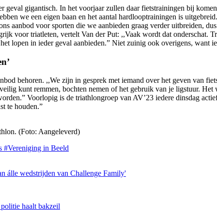
er geval gigantisch. In het voorjaar zullen daar fietstrainingen bij k
ebben we een eigen baan en het aantal hardlooptrainingen is uitgebreid
 ons aanbod voor sporten die we aanbieden graag verder uitbreiden, dus 
grijk voor triatleten, vertelt Van der Put: ,,Vaak wordt dat onderschat.
 het lopen in ieder geval aanbieden.” Niet zuinig ook overigens, want i
en’
aanbod behoren. ,,We zijn in gesprek met iemand over het geven van fiet
eilig kunt remmen, bochten nemen of het gebruik van je ligstuur. Het w
e worden.” Voorlopig is de triathlongroep van AV’23 iedere dinsdag act
ast te houden.”
thlon. (Foto: Aangeleverd)
es
#Vereniging in Beeld
n álle wedstrijden van Challenge Family'
politie haalt bakzeil