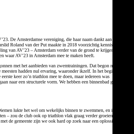
b AV’23. De Amsterdamse vereniging, die haar naam dankt aan haar
urslid Roland van der Put maakte in 2018 voorzichtig kennis met
afdeling van AV’23 – Amsterdam verder van de grond te krijgen. We
ingen waar AV’23 in Amsterdam mee te maken heeft.
e begonnen met het aanbieden van zwemtrainingen. Dat begon met
 meesten hadden nul ervaring, waaronder ikzelf. In het begin was
 eerste keer zo’n triathlon mee te doen, maar iedereen was
e gaan naar een structurele vorm. We hebben een binnenbad gehuurd
n Diemen lukte het wel om wekelijks binnen te zwemmen, en in de
en – zou de club ook op triathlon vlak graag verder groeien. Maar,
n met de gemeente zijn we ook hard op zoek naar een oplossing.”