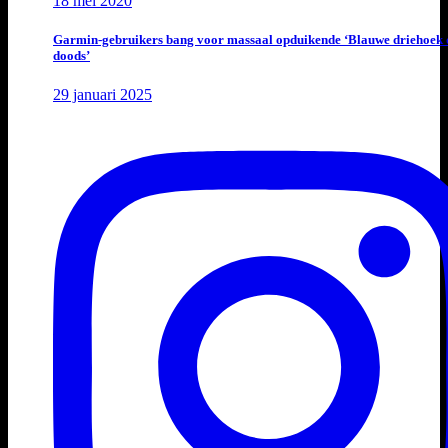
18 mei 2020
Garmin-gebruikers bang voor massaal opduikende ‘Blauwe driehoek 
doods’
29 januari 2025