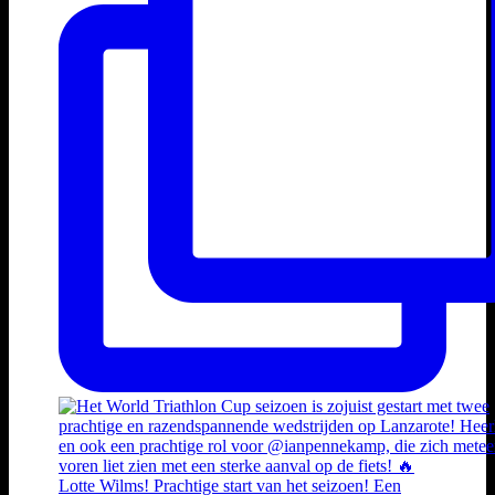
Lotte Wilms! Prachtige start van het seizoen! Een