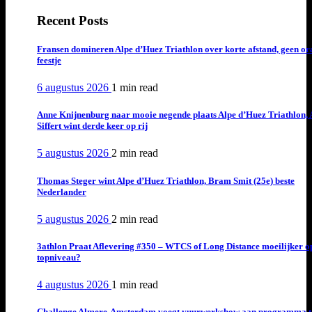
Recent Posts
Fransen domineren Alpe d’Huez Triathlon over korte afstand, geen or
feestje
6 augustus 2026
1 min
read
Anne Knijnenburg naar mooie negende plaats Alpe d’Huez Triathlon, 
Siffert wint derde keer op rij
5 augustus 2026
2 min
read
Thomas Steger wint Alpe d’Huez Triathlon, Bram Smit (25e) beste
Nederlander
5 augustus 2026
2 min
read
3athlon Praat Aflevering #350 – WTCS of Long Distance moeilijker o
topniveau?
4 augustus 2026
1 min
read
Challenge Almere-Amsterdam voegt vuurwerkshow aan programma t