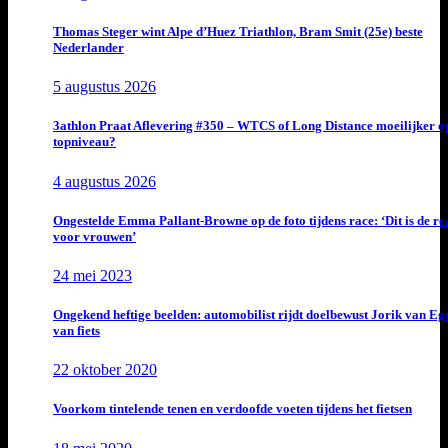
Thomas Steger wint Alpe d’Huez Triathlon, Bram Smit (25e) beste
Nederlander
5 augustus 2026
3athlon Praat Aflevering #350 – WTCS of Long Distance moeilijker o
topniveau?
4 augustus 2026
Ongestelde Emma Pallant-Browne op de foto tijdens race: ‘Dit is de rea
voor vrouwen’
24 mei 2023
Ongekend heftige beelden: automobilist rijdt doelbewust Jorik van E
van fiets
22 oktober 2020
Voorkom tintelende tenen en verdoofde voeten tijdens het fietsen