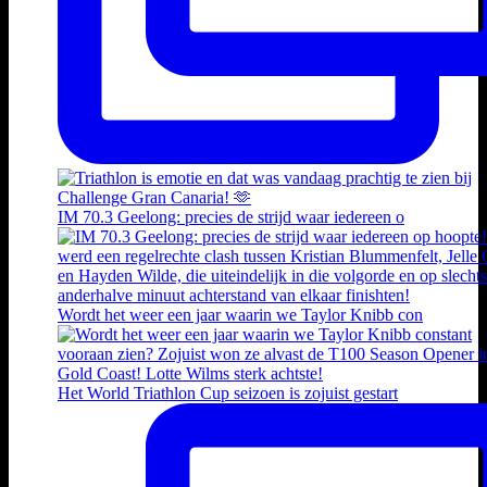
IM 70.3 Geelong: precies de strijd waar iedereen o
Wordt het weer een jaar waarin we Taylor Knibb con
Het World Triathlon Cup seizoen is zojuist gestart