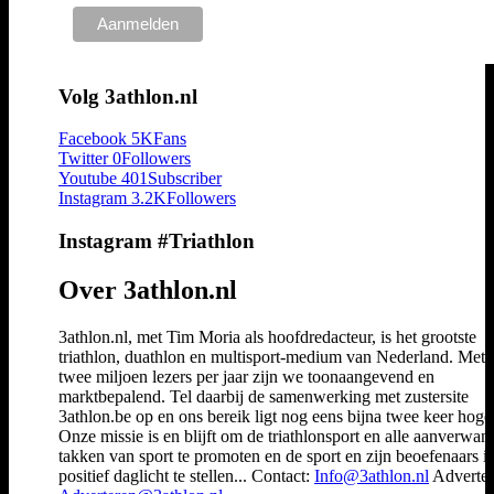
Volg 3athlon.nl
Facebook
5K
Fans
Twitter
0
Followers
Youtube
401
Subscriber
Instagram
3.2K
Followers
Instagram #Triathlon
Over 3athlon.nl
3athlon.nl, met Tim Moria als hoofdredacteur, is het grootste
triathlon, duathlon en multisport-medium van Nederland. Met 
twee miljoen lezers per jaar zijn we toonaangevend en
marktbepalend. Tel daarbij de samenwerking met zustersite
3athlon.be op en ons bereik ligt nog eens bijna twee keer hoger
Onze missie is en blijft om de triathlonsport en alle aanverwan
takken van sport te promoten en de sport en zijn beoefenaars i
positief daglicht te stellen... Contact:
Info@3athlon.nl
Adverter