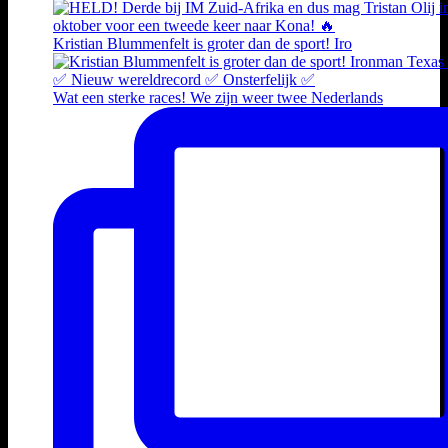
Kristian Blummenfelt is groter dan de sport! Iro
Wat een sterke races! We zijn weer twee Nederlands