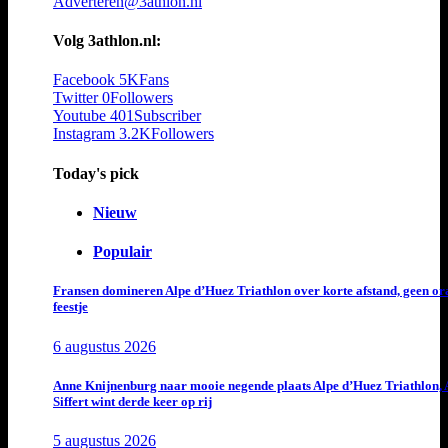
Adverteren@3athlon.nl
Volg 3athlon.nl:
Facebook
5K
Fans
Twitter
0
Followers
Youtube
401
Subscriber
Instagram
3.2K
Followers
Today's pick
Nieuw
Populair
Fransen domineren Alpe d’Huez Triathlon over korte afstand, geen or
feestje
6 augustus 2026
Anne Knijnenburg naar mooie negende plaats Alpe d’Huez Triathlon, 
Siffert wint derde keer op rij
5 augustus 2026