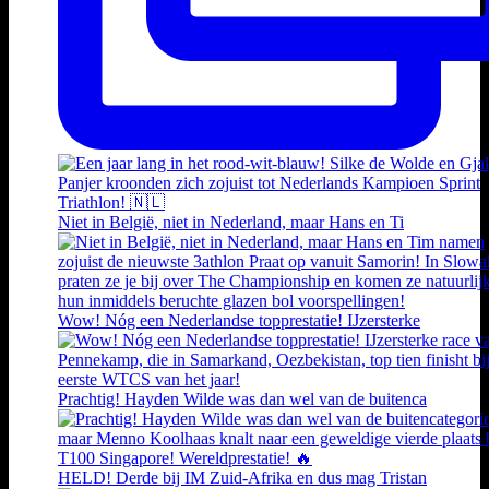
Niet in België, niet in Nederland, maar Hans en Ti
Wow! Nóg een Nederlandse topprestatie! IJzersterke
Prachtig! Hayden Wilde was dan wel van de buitenca
HELD! Derde bij IM Zuid-Afrika en dus mag Tristan