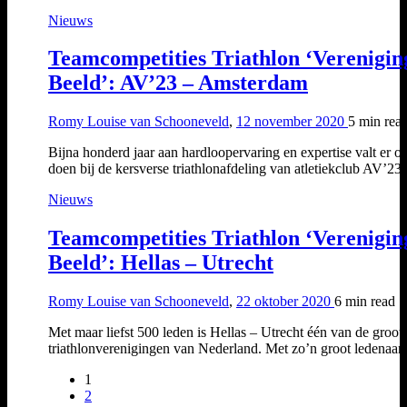
Nieuws
Teamcompetities Triathlon ‘Verenigin
Beeld’: AV’23 – Amsterdam
Romy Louise van Schooneveld
,
12 november 2020
5 min
rea
Bijna honderd jaar aan hardloopervaring en expertise valt er op
doen bij de kersverse triathlonafdeling van atletiekclub AV’2
Nieuws
Teamcompetities Triathlon ‘Verenigin
Beeld’: Hellas – Utrecht
Romy Louise van Schooneveld
,
22 oktober 2020
6 min
read
Met maar liefst 500 leden is Hellas – Utrecht één van de groots
triathlonverenigingen van Nederland. Met zo’n groot ledenaa
1
2