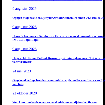
9 augustus 2026
Ognjen Stojanovic en Djenyfer Arnold winnen Ironman 70.3 Rio de Ja
9 augustus 2026
Henri Schoeman en Natalie van Coevorden naar dominante overwinn
IM 70.3 Lapu-Lapu
9 augustus 2026
Ongestelde Emma Pallant-Browne op de foto tijdens race: ‘Dit is de rea
voor vrouwen’
24 mei 2023
Ongekend heftige beelden: automobilist rijdt doelbewust Jorik van E
van fiets
22 oktober 2020
Voorkom tintelende tenen en verdoofde voeten tijdens het fietsen