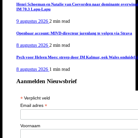
Henri Schoeman en Natalie van Coevorden naar dominante overwinn
IM 70.3 Lapu-Lapu
9 augustus 2026
2 min
read
Openbaar account: MIVD-directeur jarenlang te volgen via Strava
8 augustus 2026
2 min
read
Pech voor Heleen Moes: streep door IM Kalmar, ook Wales onduideli
8 augustus 2026
1 min
read
Aanmelden Nieuwsbrief
*
Verplicht veld
*
Email adres
Voornaam