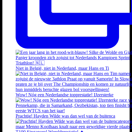
Niet in België, niet in Nederland, maar Hans en Ti
Wow! Nóg een Nederlandse topprestatie! IJzersterke
Prachtig! Hayden Wilde was dan wel van de buitenca