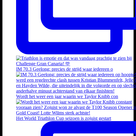
IM 70.3 Geelong: precies de strijd waar iedereen o
Wordt het weer een jaar waarin we Taylor Knibb con
Het World Triathlon Cup seizoen is zojuist gestart