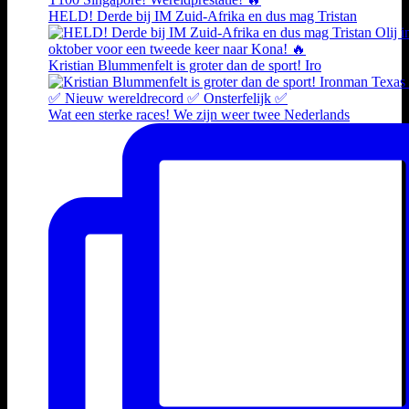
HELD! Derde bij IM Zuid-Afrika en dus mag Tristan
Kristian Blummenfelt is groter dan de sport! Iro
Wat een sterke races! We zijn weer twee Nederlands