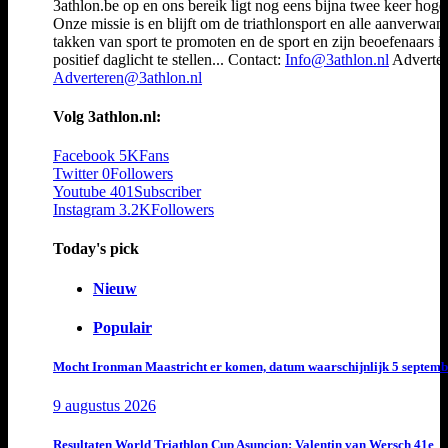
3athlon.be op en ons bereik ligt nog eens bijna twee keer hoger
Onze missie is en blijft om de triathlonsport en alle aanverwan
takken van sport te promoten en de sport en zijn beoefenaars i
positief daglicht te stellen... Contact:
Info@3athlon.nl
Adverter
Adverteren@3athlon.nl
Volg 3athlon.nl:
Facebook
5K
Fans
Twitter
0
Followers
Youtube
401
Subscriber
Instagram
3.2K
Followers
Today's pick
Nieuw
Populair
Mocht Ironman Maastricht er komen, datum waarschijnlijk 5 septemb
9 augustus 2026
Resultaten World Triathlon Cup Asuncion: Valentin van Wersch 41e