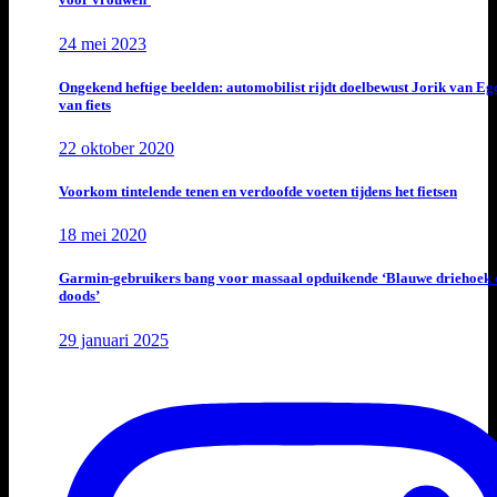
24 mei 2023
Ongekend heftige beelden: automobilist rijdt doelbewust Jorik van E
van fiets
22 oktober 2020
Voorkom tintelende tenen en verdoofde voeten tijdens het fietsen
18 mei 2020
Garmin-gebruikers bang voor massaal opduikende ‘Blauwe driehoek 
doods’
29 januari 2025