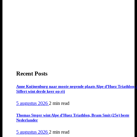
Recent Posts
Anne Knijnenburg naar mooie negende plaats Alpe d’Huez Triathlon, 
Siffert wint derde keer op rij
5 augustus 2026
2 min
read
Thomas Steger wint Alpe d’Huez Triathlon, Bram Smit (25e) beste
Nederlander
5 augustus 2026
2 min
read