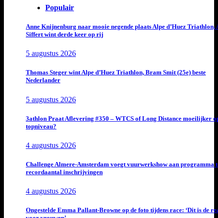
Populair
Anne Knijnenburg naar mooie negende plaats Alpe d’Huez Triathlon, 
Siffert wint derde keer op rij
5 augustus 2026
Thomas Steger wint Alpe d’Huez Triathlon, Bram Smit (25e) beste
Nederlander
5 augustus 2026
3athlon Praat Aflevering #350 – WTCS of Long Distance moeilijker o
topniveau?
4 augustus 2026
Challenge Almere-Amsterdam voegt vuurwerkshow aan programma t
recordaantal inschrijvingen
4 augustus 2026
Ongestelde Emma Pallant-Browne op de foto tijdens race: ‘Dit is de rea
voor vrouwen’