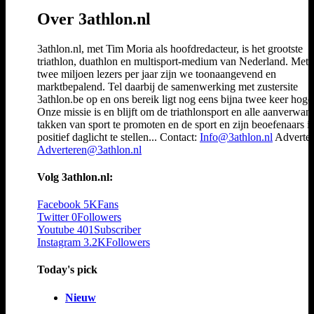
Over 3athlon.nl
3athlon.nl, met Tim Moria als hoofdredacteur, is het grootste
triathlon, duathlon en multisport-medium van Nederland. Met 
twee miljoen lezers per jaar zijn we toonaangevend en
marktbepalend. Tel daarbij de samenwerking met zustersite
3athlon.be op en ons bereik ligt nog eens bijna twee keer hoger
Onze missie is en blijft om de triathlonsport en alle aanverwan
takken van sport te promoten en de sport en zijn beoefenaars i
positief daglicht te stellen... Contact:
Info@3athlon.nl
Adverter
Adverteren@3athlon.nl
Volg 3athlon.nl:
Facebook
5K
Fans
Twitter
0
Followers
Youtube
401
Subscriber
Instagram
3.2K
Followers
Today's pick
Nieuw