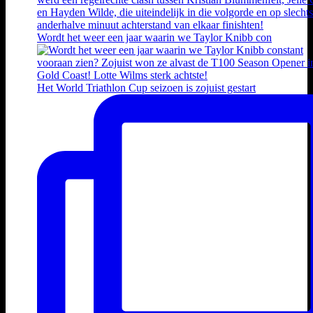
Wordt het weer een jaar waarin we Taylor Knibb con
Het World Triathlon Cup seizoen is zojuist gestart