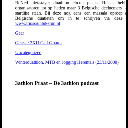
BeNed niet-stayer duathlon circuit plaats. Helaas heb
organisatoren tot op heden maar 3 Belgische deelnemers 
startlijst staan. Bij deze nog eens een massala oproep 
Belgische duatleten om in te schrijven via deze s
www.triossrunbikerun.nl
Gear
Getest : 2XU Calf Guards
Uncategorized
Winterduathlon, MTB en Jogging Herentals (23/11/2008)
3athlon Praat – De 3athlon podcast