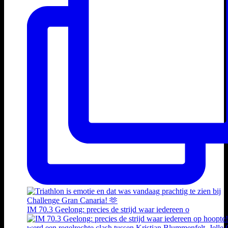
IM 70.3 Geelong: precies de strijd waar iedereen o