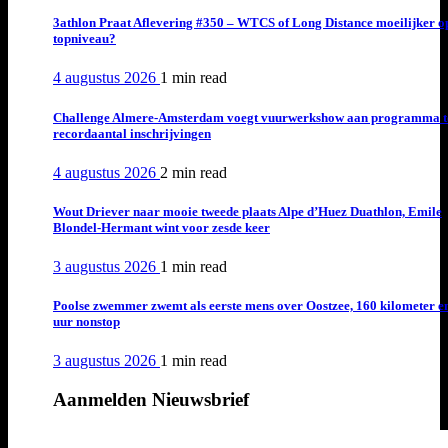
3athlon Praat Aflevering #350 – WTCS of Long Distance moeilijker o
topniveau?
4 augustus 2026
1 min
read
Challenge Almere-Amsterdam voegt vuurwerkshow aan programma t
recordaantal inschrijvingen
4 augustus 2026
2 min
read
Wout Driever naar mooie tweede plaats Alpe d’Huez Duathlon, Emile
Blondel-Hermant wint voor zesde keer
3 augustus 2026
1 min
read
Poolse zwemmer zwemt als eerste mens over Oostzee, 160 kilometer e
uur nonstop
3 augustus 2026
1 min
read
Aanmelden Nieuwsbrief