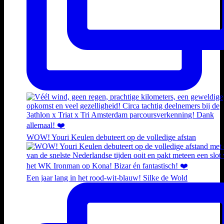
WOW! Youri Keulen debuteert op de volledige afstan
Een jaar lang in het rood-wit-blauw! Silke de Wold