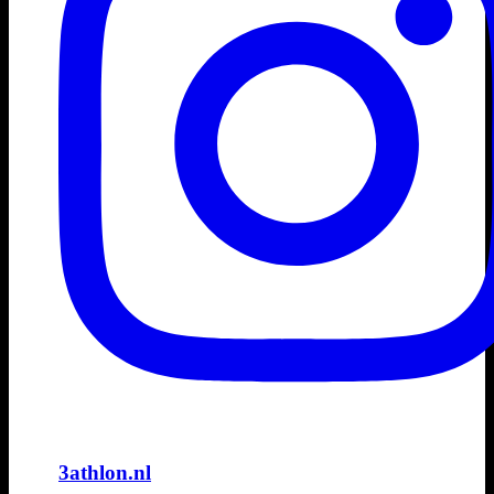
3athlon.nl