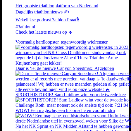
Hét grootste triathlonplatform van Nederland
Dagelijks triathlonnieuws ✍️
Wekelijkse podcast 3athlon Praat🎙️
#3athlonnl
Check het laatste nieuws op ⏬
Voormalig hardloopster, tegenwoordig wielrenster,
Daar is ‘ie: de nieuwe Canyon Speedmax! Afgelopen
SPORTHISTORIE! Sam Laidlow wint voor de tweede kee
WOW! Een magische, een historische en vooral indru