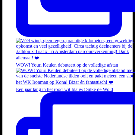
WOW! Youri Keulen debuteert op de volledige afstan
Een jaar lang in het rood-wit-blauw! Silke de Wold