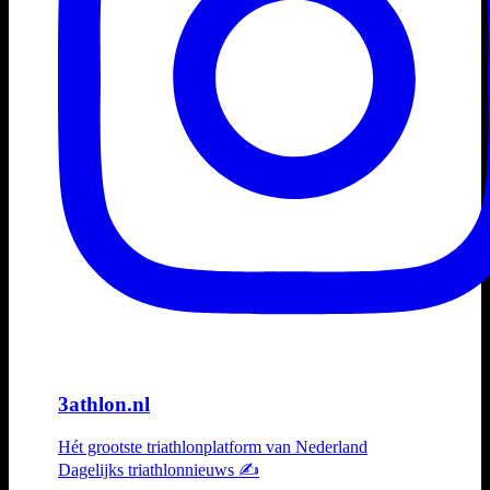
3athlon.nl
Hét grootste triathlonplatform van Nederland
Dagelijks triathlonnieuws ✍️