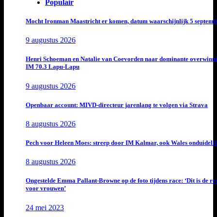
Populair
Mocht Ironman Maastricht er komen, datum waarschijnlijk 5 septemb
9 augustus 2026
Henri Schoeman en Natalie van Coevorden naar dominante overwinn
IM 70.3 Lapu-Lapu
9 augustus 2026
Openbaar account: MIVD-directeur jarenlang te volgen via Strava
8 augustus 2026
Pech voor Heleen Moes: streep door IM Kalmar, ook Wales onduideli
8 augustus 2026
Ongestelde Emma Pallant-Browne op de foto tijdens race: ‘Dit is de rea
voor vrouwen’
24 mei 2023