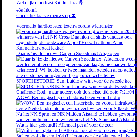
Wekelijkse podcast 3athlon Praat🎙️
#3athlonnl
Check het laatste nieuws op ⏬
Voormalig hardloopster, tegenwoordig wielrenster,
Daar is ‘ie: de nieuwe Canyon Speedmax! Afgelopen
SPORTHISTORIE! Sam Laidlow wint voor de tweede kee
WOW! Een magische, een historische en vooral indru
Wát is hier gebeurd!? Allemaal pet af voor de zeer