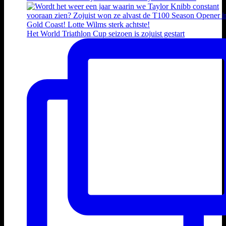
Het World Triathlon Cup seizoen is zojuist gestart