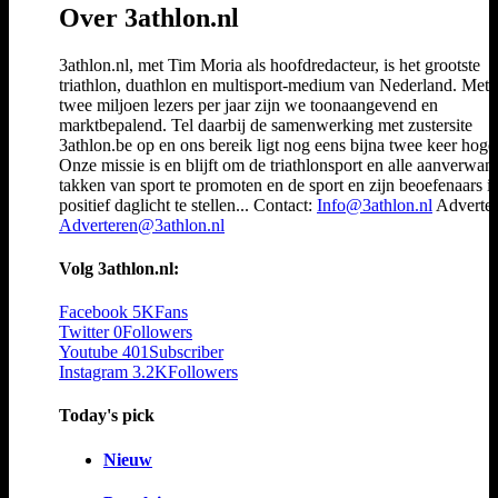
Over 3athlon.nl
3athlon.nl, met Tim Moria als hoofdredacteur, is het grootste
triathlon, duathlon en multisport-medium van Nederland. Met 
twee miljoen lezers per jaar zijn we toonaangevend en
marktbepalend. Tel daarbij de samenwerking met zustersite
3athlon.be op en ons bereik ligt nog eens bijna twee keer hoger
Onze missie is en blijft om de triathlonsport en alle aanverwan
takken van sport te promoten en de sport en zijn beoefenaars i
positief daglicht te stellen... Contact:
Info@3athlon.nl
Adverter
Adverteren@3athlon.nl
Volg 3athlon.nl:
Facebook
5K
Fans
Twitter
0
Followers
Youtube
401
Subscriber
Instagram
3.2K
Followers
Today's pick
Nieuw