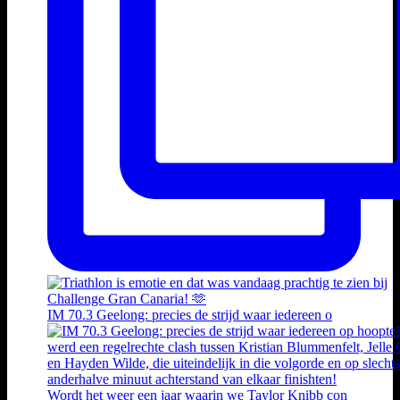
IM 70.3 Geelong: precies de strijd waar iedereen o
Wordt het weer een jaar waarin we Taylor Knibb con