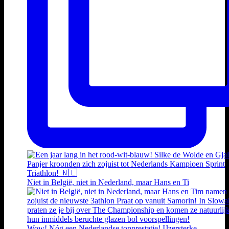
Niet in België, niet in Nederland, maar Hans en Ti
Wow! Nóg een Nederlandse topprestatie! IJzersterke