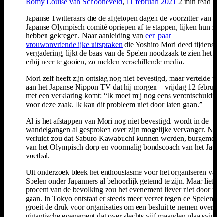
Romy Louise van Schooneveld
,
11 februari 2021
2 min
read
Japanse Twitteraars die de afgelopen dagen de voorzitter van h
Japanse Olympisch comité opriepen af te stappen, lijken hun zi
hebben gekregen. Naar aanleiding van
een paar
vrouwonvriendelijke uitspraken
die Yoshiro Mori deed tijdens
vergadering, lijkt de baas van de Spelen noodzaak te zien het bi
erbij neer te gooien, zo melden verschillende media.
Mori zelf heeft zijn ontslag nog niet bevestigd, maar vertelde 
aan het Japanse Nippon TV dat hij morgen – vrijdag 12 februa
met een verklaring komt: “Ik moet mij nog eens verontschuldi
voor deze zaak. Ik kan dit probleem niet door laten gaan.”
Al is het afstappen van Mori nog niet bevestigd, wordt in de
wandelgangen al gesproken over zijn mogelijke vervanger. Na
verluidt zou dat Saburo Kawabuchi kunnen worden, burgemee
van het Olympisch dorp en voormalig bondscoach van het Jap
voetbal.
Uit onderzoek bleek het enthousiasme voor het organiseren va
Spelen onder Japanners al behoorlijk getemd te zijn. Maar liefs
procent van de bevolking zou het evenement liever niet door z
gaan. In Tokyo ontstaat er steeds meer verzet tegen de Spelen 
groeit de druk voor organisaties om een besluit te nemen over d
gigantische evenement dat over slechts vijf maanden plaatsvind