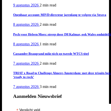
9 augustus 2026
2 min
read
Openbaar account: MIVD-directeur jarenlang te volgen via Strava
8 augustus 2026
2 min
read
Pech voor Heleen Moes: streep door IM Kalmar, ook Wales onduideli
8 augustus 2026
1 min
read
Cassandre Beaugrand mikt tóch op tweede WTCS-titel
7 augustus 2026
2 min
read
TRIAT x Road to Challenge Almere-Amsterdam: met deze trisuits ben 
‘ready to rock’
7 augustus 2026
3 min
read
Aanmelden Nieuwsbrief
*
Verplicht veld