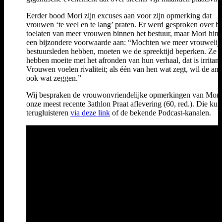
Eerder bood Mori zijn excuses aan voor zijn opmerking dat
vrouwen ‘te veel en te lang’ praten. Er werd gesproken over he
toelaten van meer vrouwen binnen het bestuur, maar Mori hing
een bijzondere voorwaarde aan: “Mochten we meer vrouwelij
bestuursleden hebben, moeten we de spreektijd beperken. Ze
hebben moeite met het afronden van hun verhaal, dat is irritant
Vrouwen voelen rivaliteit; als één van hen wat zegt, wil de an
ook wat zeggen.”
Wij bespraken de vrouwonvriendelijke opmerkingen van Mori
onze meest recente 3athlon Praat aflevering (60, red.). Die kun
terugluisteren
via deze link
of de bekende Podcast-kanalen.