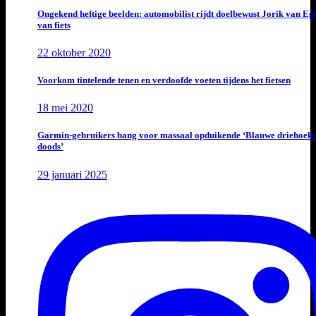
Ongekend heftige beelden: automobilist rijdt doelbewust Jorik van E
van fiets
22 oktober 2020
Voorkom tintelende tenen en verdoofde voeten tijdens het fietsen
18 mei 2020
Garmin-gebruikers bang voor massaal opduikende ‘Blauwe driehoek 
doods’
29 januari 2025