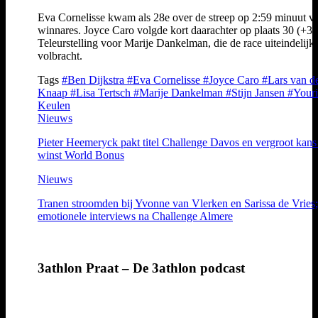
Eva Cornelisse kwam als 28e over de streep op 2:59 minuut v
winnares. Joyce Caro volgde kort daarachter op plaats 30 (+3:
Teleurstelling voor Marije Dankelman, die de race uiteindelijk 
volbracht.
Tags
#Ben Dijkstra
#Eva Cornelisse
#Joyce Caro
#Lars van d
Knaap
#Lisa Tertsch
#Marije Dankelman
#Stijn Jansen
#Youri
Keulen
Nieuws
Pieter Heemeryck pakt titel Challenge Davos en vergroot kans
winst World Bonus
Nieuws
Tranen stroomden bij Yvonne van Vlerken en Sarissa de Vries;
emotionele interviews na Challenge Almere
3athlon Praat – De 3athlon podcast