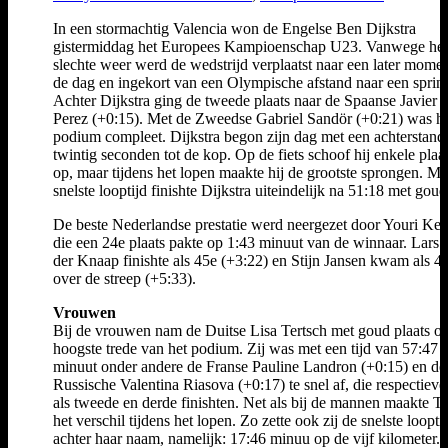
In een stormachtig Valencia won de Engelse Ben Dijkstra
gistermiddag het Europees Kampioenschap U23. Vanwege het
slechte weer werd de wedstrijd verplaatst naar een later mome
de dag en ingekort van een Olympische afstand naar een sprint
Achter Dijkstra ging de tweede plaats naar de Spaanse Javier 
Perez (+0:15). Met de Zweedse Gabriel Sandör (+0:21) was h
podium compleet. Dijkstra begon zijn dag met een achterstand
twintig seconden tot de kop. Op de fiets schoof hij enkele plaa
op, maar tijdens het lopen maakte hij de grootste sprongen. Me
snelste looptijd finishte Dijkstra uiteindelijk na 51:18 met goud
De beste Nederlandse prestatie werd neergezet door Youri Keu
die een 24e plaats pakte op 1:43 minuut van de winnaar. Lars 
der Knaap finishte als 45e (+3:22) en Stijn Jansen kwam als 4
over de streep (+5:33).
Vrouwen
Bij de vrouwen nam de Duitse Lisa Tertsch met goud plaats o
hoogste trede van het podium. Zij was met een tijd van 57:47
minuut onder andere de Franse Pauline Landron (+0:15) en de
Russische Valentina Riasova (+0:17) te snel af, die respectievel
als tweede en derde finishten. Net als bij de mannen maakte Te
het verschil tijdens het lopen. Zo zette ook zij de snelste loopti
achter haar naam, namelijk: 17:46 minuu op de vijf kilometer.