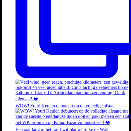
WOW! Youri Keulen debuteert op de volledige afstan
Een jaar lang in het rood-wit-blauw! Silke de Wold