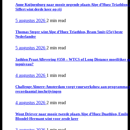
Anne Knijnenburg naar mooie negende plaats Alpe d’Huez Triathlon, 
Siffert wint derde keer op rij
5 augustus 2026
2 min
read
Thomas Steger wint Alpe d’Huez Triathlon, Bram Smit (25e) beste
Nederlander
5 augustus 2026
2 min
read
3athlon Praat Aflevering #350 – WTCS of Long Distance moeilijker o
topniveau?
4 augustus 2026
1 min
read
Challenge Almere-Amsterdam voegt vuurwerkshow aan programma t
recordaantal inschrijvingen
4 augustus 2026
2 min
read
Wout Driever naar mooie tweede plaats Alpe d’Huez Duathlon, Emile
Blondel-Hermant wint voor zesde keer
3 augustus 2026
1 min
read