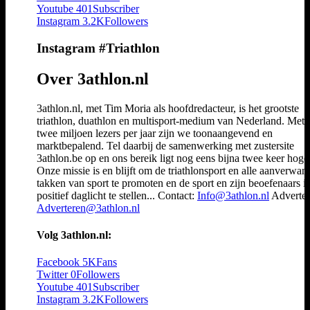
Youtube
401
Subscriber
Instagram
3.2K
Followers
Instagram #Triathlon
Over 3athlon.nl
3athlon.nl, met Tim Moria als hoofdredacteur, is het grootste
triathlon, duathlon en multisport-medium van Nederland. Met 
twee miljoen lezers per jaar zijn we toonaangevend en
marktbepalend. Tel daarbij de samenwerking met zustersite
3athlon.be op en ons bereik ligt nog eens bijna twee keer hoger
Onze missie is en blijft om de triathlonsport en alle aanverwan
takken van sport te promoten en de sport en zijn beoefenaars i
positief daglicht te stellen... Contact:
Info@3athlon.nl
Adverter
Adverteren@3athlon.nl
Volg 3athlon.nl:
Facebook
5K
Fans
Twitter
0
Followers
Youtube
401
Subscriber
Instagram
3.2K
Followers