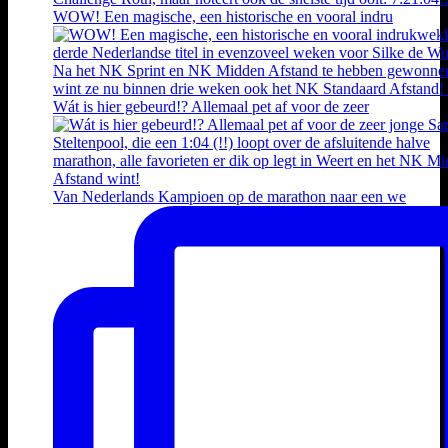
WOW! Een magische, een historische en vooral indru
Wát is hier gebeurd!? Allemaal pet af voor de zeer
Van Nederlands Kampioen op de marathon naar een we