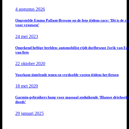
4 augustus 2026
Ongestelde Emma Pallant-Browne op de foto tijdens race: ‘Dit is de rea
voor vrouwen’
24 mei 2023
Ongekend heftige beelden: automobilist rijdt doelbewust Jorik van E
van fiets
22 oktober 2020
Voorkom tintelende tenen en verdoofde voeten tijdens het fietsen
18 mei 2020
Garmin-gebruikers bang voor massaal opduikende ‘Blauwe driehoek 
doods’
29 januari 2025