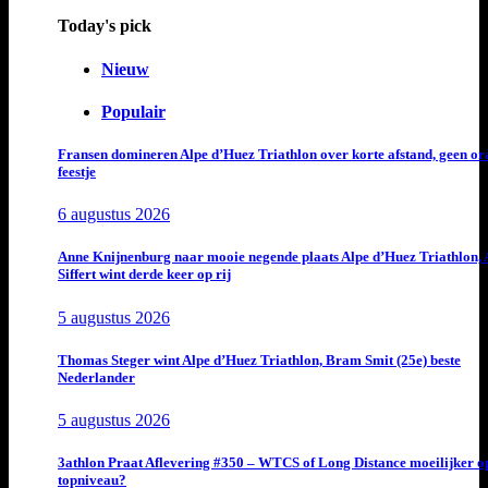
Today's pick
Nieuw
Populair
Fransen domineren Alpe d’Huez Triathlon over korte afstand, geen or
feestje
6 augustus 2026
Anne Knijnenburg naar mooie negende plaats Alpe d’Huez Triathlon, 
Siffert wint derde keer op rij
5 augustus 2026
Thomas Steger wint Alpe d’Huez Triathlon, Bram Smit (25e) beste
Nederlander
5 augustus 2026
3athlon Praat Aflevering #350 – WTCS of Long Distance moeilijker o
topniveau?