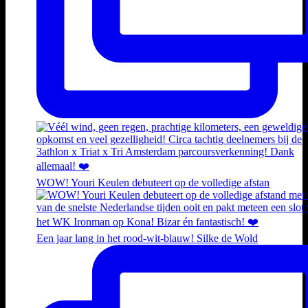
WOW! Youri Keulen debuteert op de volledige afstan
Een jaar lang in het rood-wit-blauw! Silke de Wold