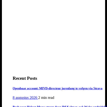
Recent Posts
Openbaar account: MIVD-directeur jarenlang te volgen via Strava
8 augustus 2026
2 min
read
Pech voor Heleen Moes: streep door IM Kalmar, ook Wales onduideli