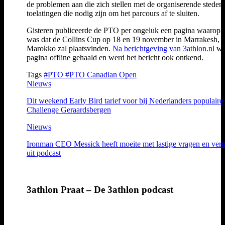
de problemen aan die zich stellen met de organiserende steden
toelatingen die nodig zijn om het parcours af te sluiten.
Gisteren publiceerde de PTO per ongeluk een pagina waarop t
was dat de Collins Cup op 18 en 19 november in Marrakesh,
Marokko zal plaatsvinden.
Na berichtgeving van 3athlon.nl
we
pagina offline gehaald en werd het bericht ook ontkend.
Tags
#PTO
#PTO Canadian Open
Nieuws
Dit weekend Early Bird tarief voor bij Nederlanders populaire
Challenge Geraardsbergen
Nieuws
Ironman CEO Messick heeft moeite met lastige vragen en vert
uit podcast
3athlon Praat – De 3athlon podcast