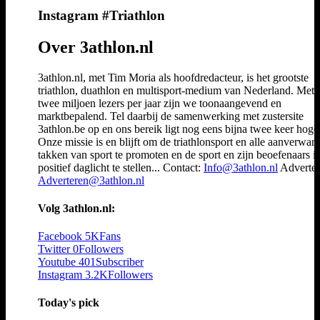
Instagram #Triathlon
Over 3athlon.nl
3athlon.nl, met Tim Moria als hoofdredacteur, is het grootste
triathlon, duathlon en multisport-medium van Nederland. Met 
twee miljoen lezers per jaar zijn we toonaangevend en
marktbepalend. Tel daarbij de samenwerking met zustersite
3athlon.be op en ons bereik ligt nog eens bijna twee keer hoger
Onze missie is en blijft om de triathlonsport en alle aanverwan
takken van sport te promoten en de sport en zijn beoefenaars i
positief daglicht te stellen... Contact:
Info@3athlon.nl
Adverter
Adverteren@3athlon.nl
Volg 3athlon.nl:
Facebook
5K
Fans
Twitter
0
Followers
Youtube
401
Subscriber
Instagram
3.2K
Followers
Today's pick