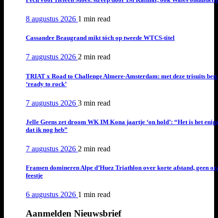
8 augustus 2026
1 min
read
Cassandre Beaugrand mikt tóch op tweede WTCS-titel
7 augustus 2026
2 min
read
TRIAT x Road to Challenge Almere-Amsterdam: met deze trisuits ben 
‘ready to rock’
7 augustus 2026
3 min
read
Jelle Geens zet droom WK IM Kona jaartje ‘on hold’: “Het is het enig
dat ik nog heb”
7 augustus 2026
2 min
read
Fransen domineren Alpe d’Huez Triathlon over korte afstand, geen or
feestje
6 augustus 2026
1 min
read
Aanmelden Nieuwsbrief