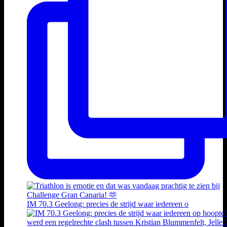
IM 70.3 Geelong: precies de strijd waar iedereen o