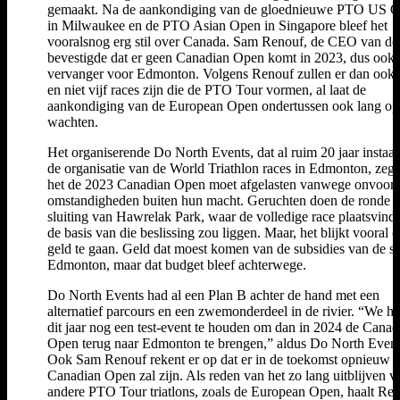
gemaakt. Na de aankondiging van de gloednieuwe PTO US 
in Milwaukee en de PTO Asian Open in Singapore bleef het
vooralsnog erg stil over Canada. Sam Renouf, de CEO van d
bevestigde dat er geen Canadian Open komt in 2023, dus ook
vervanger voor Edmonton. Volgens Renouf zullen er dan ook 
en niet vijf races zijn die de PTO Tour vormen, al laat de
aankondiging van de European Open ondertussen ook lang op
wachten.
Het organiserende Do North Events, dat al ruim 20 jaar instaat
de organisatie van de World Triathlon races in Edmonton, zegt
het de 2023 Canadian Open moet afgelasten vanwege onvoorz
omstandigheden buiten hun macht. Geruchten doen de ronde d
sluiting van Hawrelak Park, waar de volledige race plaatsvindt
de basis van die beslissing zou liggen. Maar, het blijkt vooral 
geld te gaan. Geld dat moest komen van de subsidies van de s
Edmonton, maar dat budget bleef achterwege.
Do North Events had al een Plan B achter de hand met een
alternatief parcours en een zwemonderdeel in de rivier. “We h
dit jaar nog een test-event te houden om dan in 2024 de Canad
Open terug naar Edmonton te brengen,” aldus Do North Event
Ook Sam Renouf rekent er op dat er in de toekomst opnieuw 
Canadian Open zal zijn. Als reden van het zo lang uitblijven v
andere PTO Tour triatlons, zoals de European Open, haalt Re