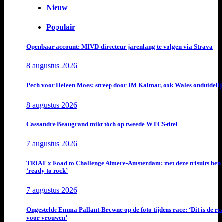
Nieuw
Populair
Openbaar account: MIVD-directeur jarenlang te volgen via Strava
8 augustus 2026
Pech voor Heleen Moes: streep door IM Kalmar, ook Wales onduideli
8 augustus 2026
Cassandre Beaugrand mikt tóch op tweede WTCS-titel
7 augustus 2026
TRIAT x Road to Challenge Almere-Amsterdam: met deze trisuits ben 
‘ready to rock’
7 augustus 2026
Ongestelde Emma Pallant-Browne op de foto tijdens race: ‘Dit is de rea
voor vrouwen’