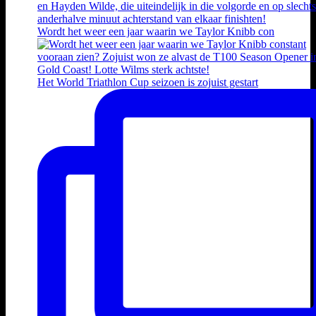
Wordt het weer een jaar waarin we Taylor Knibb con
Het World Triathlon Cup seizoen is zojuist gestart