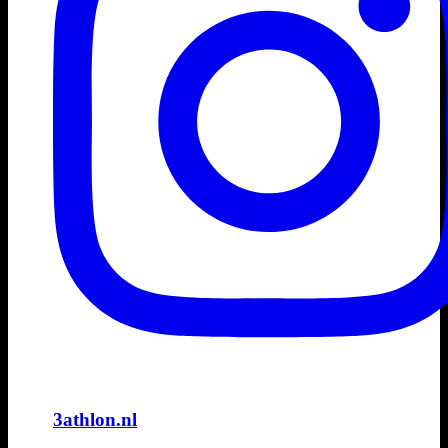
3athlon.nl