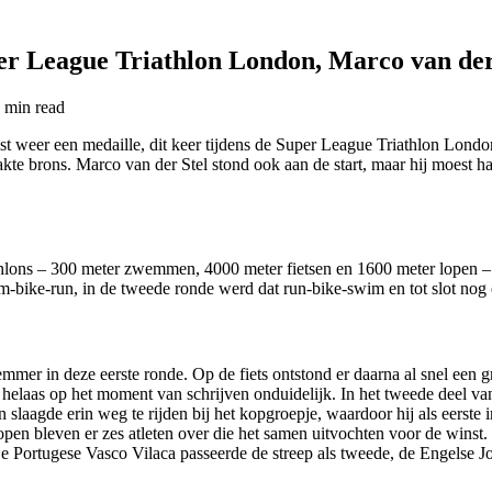
er League Triathlon London, Marco van der
 min
read
 weer een medaille, dit keer tijdens de Super League Triathlon London
kte brons. Marco van der Stel stond ook aan de start, maar hij moest ha
thlons – 300 meter zwemmen, 4000 meter fietsen en 1600 meter lopen – 
im-bike-run, in de tweede ronde werd dat run-bike-swim en tot slot no
r in deze eerste ronde. Op de fiets ontstond er daarna al snel een grot
helaas op het moment van schrijven onduidelijk. In het tweede deel van 
slaagde erin weg te rijden bij het kopgroepje, waardoor hij als eerste
lopen bleven er zes atleten over die het samen uitvochten voor de winst.
. De Portugese Vasco Vilaca passeerde de streep als tweede, de Engelse