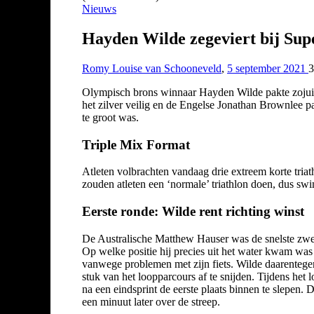
Nieuws
Hayden Wilde zegeviert bij Sup
Romy Louise van Schooneveld
,
5 september 2021
3
Olympisch brons winnaar Hayden Wilde pakte zojuist
het zilver veilig en de Engelse Jonathan Brownlee pa
te groot was.
Triple Mix Format
Atleten volbrachten vandaag drie extreem korte tria
zouden atleten een ‘normale’ triathlon doen, dus sw
Eerste ronde: Wilde rent richting winst
De Australische Matthew Hauser was de snelste zwemme
Op welke positie hij precies uit het water kwam was 
vanwege problemen met zijn fiets. Wilde daarentegen 
stuk van het loopparcours af te snijden. Tijdens het 
na een eindsprint de eerste plaats binnen te slepen
een minuut later over de streep.