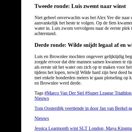
Tweede ronde: Luis zwemt naar winst
Niet geheel onverwachts was het Alex Yee die naar d
aanvankelijk het beste te volgen. Op de fiets kwamen
water in. Luis zwom vervolgens naar de eerste plek 
achterstand.
Derde ronde: Wilde snijdt legaal af en w
Luis en Brownlee mochten ongeveer gelijktijdig begi
zorgde ervoor dat drie mannen samen kwamen te rijde
als eerste uit het water om zich op te maken voor he
tijdens het lopen, terwijl Wilde hard zijn best deed 
met enkele honderden meters te gaan plotseling op k
en Brownlee werd derde.
Tags
#Marco Van Der Stel
#Super League Triathlo
Nieuws
Tom Oosterdijk veertiende in door Jan van Berkel
Nieuws
Jessica Learmonth wint SLT London, Maya Kingma f