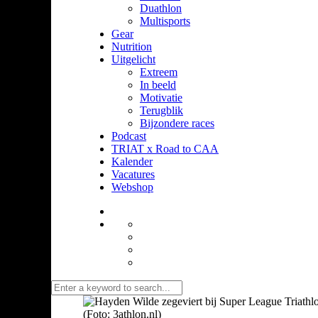
Duathlon
Multisports
Gear
Nutrition
Uitgelicht
Extreem
In beeld
Motivatie
Terugblik
Bijzondere races
Podcast
TRIAT x Road to CAA
Kalender
Vacatures
Webshop
(Foto: 3athlon.nl)