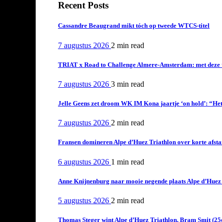
Recent Posts
Cassandre Beaugrand mikt tóch op tweede WTCS-titel
7 augustus 2026
2 min
read
TRIAT x Road to Challenge Almere-Amsterdam: met deze tri
7 augustus 2026
3 min
read
Jelle Geens zet droom WK IM Kona jaartje ‘on hold’: “Het i
7 augustus 2026
2 min
read
Fransen domineren Alpe d’Huez Triathlon over korte afstan
6 augustus 2026
1 min
read
Anne Knijnenburg naar mooie negende plaats Alpe d’Huez Tr
5 augustus 2026
2 min
read
Thomas Steger wint Alpe d’Huez Triathlon, Bram Smit (25