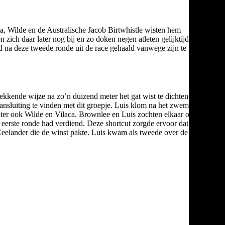
a, Wilde en de Australische Jacob Birtwhistle wisten hem
zich daar later nog bij en zo doken negen atleten gelijktijdig het
d na deze tweede ronde uit de race gehaald vanwege zijn te grote
kkende wijze na zo’n duizend meter het gat wist te dichten. Dat
 aansluiting te vinden met dit groepje. Luis klom na het zwemmen
later ook Wilde en Vilaca. Brownlee en Luis zochten elkaar op
 de eerste ronde had verdiend. Deze shortcut zorgde ervoor dat Wilde
Zeelander die de winst pakte. Luis kwam als tweede over de streep