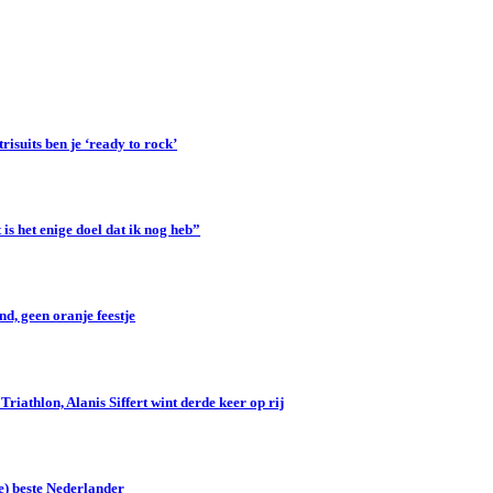
suits ben je ‘ready to rock’
s het enige doel dat ik nog heb”
d, geen oranje feestje
iathlon, Alanis Siffert wint derde keer op rij
e) beste Nederlander