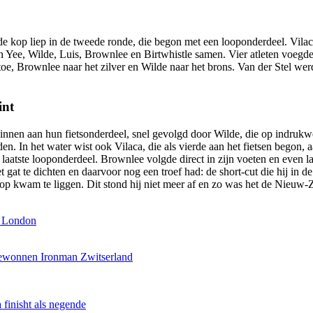
e kop liep in de tweede ronde, die begon met een looponderdeel. Vilac
 Yee, Wilde, Luis, Brownlee en Birtwhistle samen. Vier atleten voegden 
toe, Brownlee naar het zilver en Wilde naar het brons. Van der Stel wer
int
nnen aan hun fietsonderdeel, snel gevolgd door Wilde, die op indrukwe
n. In het water wist ook Vilaca, die als vierde aan het fietsen begon,
t laatste looponderdeel. Brownlee volgde direct in zijn voeten en even 
het gat te dichten en daarvoor nog een troef had: de short-cut die hij in
op kwam te liggen. Dit stond hij niet meer af en zo was het de Nieuw-
n London
 gewonnen Ironman Zwitserland
inisht als negende