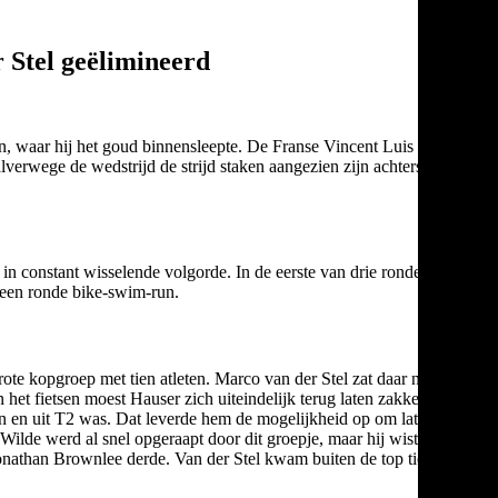
 Stel geëlimineerd
, waar hij het goud binnensleepte. De Franse Vincent Luis stelde
lverwege de wedstrijd de strijd staken aangezien zijn achterstand
in constant wisselende volgorde. In de eerste van drie ronden
g een ronde bike-swim-run.
e kopgroep met tien atleten. Marco van der Stel zat daar niet bij.
het fietsen moest Hauser zich uiteindelijk terug laten zakken
 in en uit T2 was. Dat leverde hem de mogelijkheid op om later een
 Wilde werd al snel opgeraapt door dit groepje, maar hij wist alsnog
 Jonathan Brownlee derde. Van der Stel kwam buiten de top tien en