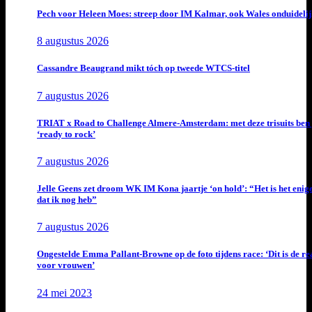
Pech voor Heleen Moes: streep door IM Kalmar, ook Wales onduideli
8 augustus 2026
Cassandre Beaugrand mikt tóch op tweede WTCS-titel
7 augustus 2026
TRIAT x Road to Challenge Almere-Amsterdam: met deze trisuits ben 
‘ready to rock’
7 augustus 2026
Jelle Geens zet droom WK IM Kona jaartje ‘on hold’: “Het is het enig
dat ik nog heb”
7 augustus 2026
Ongestelde Emma Pallant-Browne op de foto tijdens race: ‘Dit is de rea
voor vrouwen’
24 mei 2023