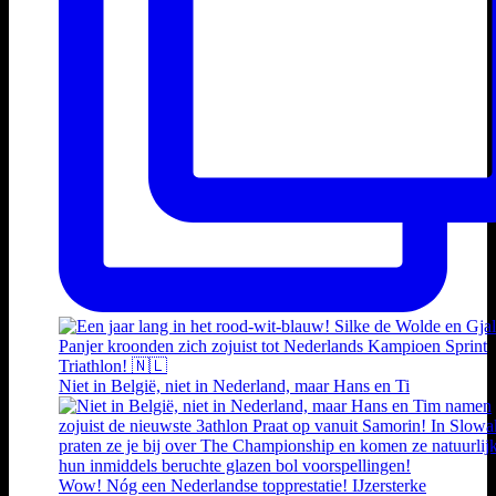
Niet in België, niet in Nederland, maar Hans en Ti
Wow! Nóg een Nederlandse topprestatie! IJzersterke