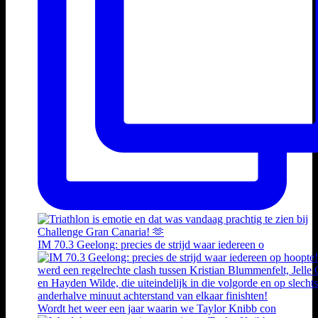
IM 70.3 Geelong: precies de strijd waar iedereen o
Wordt het weer een jaar waarin we Taylor Knibb con