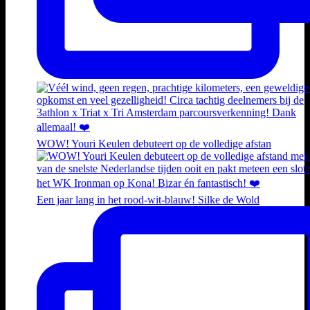
WOW! Youri Keulen debuteert op de volledige afstan
Een jaar lang in het rood-wit-blauw! Silke de Wold