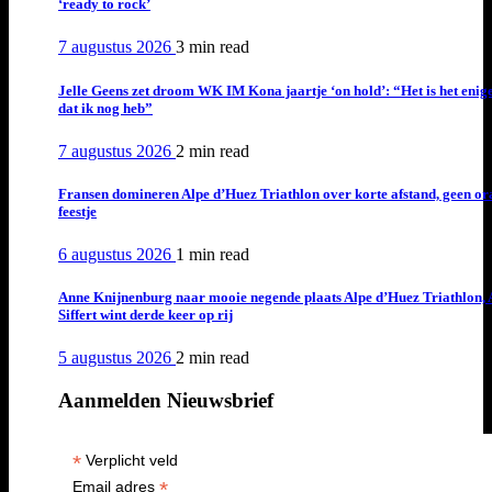
‘ready to rock’
7 augustus 2026
3 min
read
Jelle Geens zet droom WK IM Kona jaartje ‘on hold’: “Het is het enig
dat ik nog heb”
7 augustus 2026
2 min
read
Fransen domineren Alpe d’Huez Triathlon over korte afstand, geen or
feestje
6 augustus 2026
1 min
read
Anne Knijnenburg naar mooie negende plaats Alpe d’Huez Triathlon, 
Siffert wint derde keer op rij
5 augustus 2026
2 min
read
Aanmelden Nieuwsbrief
*
Verplicht veld
*
Email adres