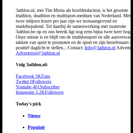
3athlon.nl, met Tim Moria als hoofdredacteur, is het grootste
triathlon, duathlon en multisport-medium van Nederland. Met 
twee miljoen lezers per jaar zijn we toonaangevend en
marktbepalend. Tel daarbij de samenwerking met zustersite
3athlon.be op en ons bereik ligt nog eens bijna twee keer hoger
Onze missie is en blijft om de triathlonsport en alle aanverwan
takken van sport te promoten en de sport en zijn beoefenaars i
positief daglicht te stellen... Contact:
Info@3athlon.nl
Adverter
Adverteren@3athlon.nl
Volg 3athlon.nl:
Facebook
5K
Fans
Twitter
0
Followers
Youtube
401
Subscriber
Instagram
3.2K
Followers
Today's pick
Nieuw
Populair