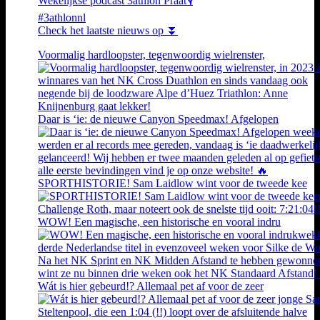
Wekelijkse podcast 3athlon Praat🎙️
#3athlonnl
Check het laatste nieuws op ⏬
Voormalig hardloopster, tegenwoordig wielrenster,
Daar is ‘ie: de nieuwe Canyon Speedmax! Afgelopen
SPORTHISTORIE! Sam Laidlow wint voor de tweede kee
WOW! Een magische, een historische en vooral indru
Wát is hier gebeurd!? Allemaal pet af voor de zeer