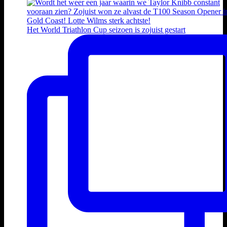
Het World Triathlon Cup seizoen is zojuist gestart