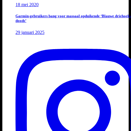
18 mei 2020
Garmin-gebruikers bang voor massaal opduikende ‘Blauwe driehoek 
doods’
29 januari 2025