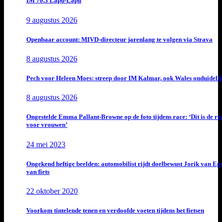
IM 70.3 Lapu-Lapu
9 augustus 2026
Openbaar account: MIVD-directeur jarenlang te volgen via Strava
8 augustus 2026
Pech voor Heleen Moes: streep door IM Kalmar, ook Wales onduideli
8 augustus 2026
Ongestelde Emma Pallant-Browne op de foto tijdens race: ‘Dit is de rea
voor vrouwen’
24 mei 2023
Ongekend heftige beelden: automobilist rijdt doelbewust Jorik van E
van fiets
22 oktober 2020
Voorkom tintelende tenen en verdoofde voeten tijdens het fietsen