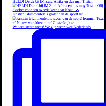
HELD! Derde bij IM Zuid-Afrika en dus mag Tristan
Kristian Blummenfelt is groter dan de sport! Iro
Wat een sterke races! We zijn weer twee Nederlands