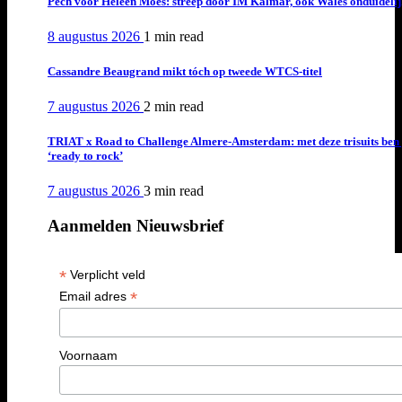
Pech voor Heleen Moes: streep door IM Kalmar, ook Wales onduideli
8 augustus 2026
1 min
read
Cassandre Beaugrand mikt tóch op tweede WTCS-titel
7 augustus 2026
2 min
read
TRIAT x Road to Challenge Almere-Amsterdam: met deze trisuits ben 
‘ready to rock’
7 augustus 2026
3 min
read
Aanmelden Nieuwsbrief
*
Verplicht veld
*
Email adres
Voornaam