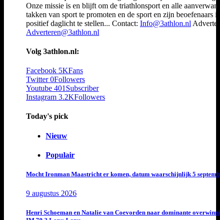
Onze missie is en blijft om de triathlonsport en alle aanverwan
takken van sport te promoten en de sport en zijn beoefenaars i
positief daglicht te stellen... Contact:
Info@3athlon.nl
Adverter
Adverteren@3athlon.nl
Volg 3athlon.nl:
Facebook
5K
Fans
Twitter
0
Followers
Youtube
401
Subscriber
Instagram
3.2K
Followers
Today's pick
Nieuw
Populair
Mocht Ironman Maastricht er komen, datum waarschijnlijk 5 septemb
9 augustus 2026
Henri Schoeman en Natalie van Coevorden naar dominante overwinn