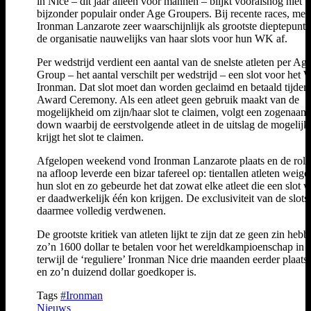
in Nice – dit jaar alleen voor mannen – blijkt vooralsnog niet
bijzonder populair onder Age Groupers. Bij recente races, met
Ironman Lanzarote zeer waarschijnlijk als grootste dieptepunt
de organisatie nauwelijks van haar slots voor hun WK af.
Per wedstrijd verdient een aantal van de snelste atleten per Ag
Group – het aantal verschilt per wedstrijd – een slot voor het
Ironman. Dat slot moet dan worden geclaimd en betaald tijden
Award Ceremony. Als een atleet geen gebruik maakt van de
mogelijkheid om zijn/haar slot te claimen, volgt een zogenaamd
down waarbij de eerstvolgende atleet in de uitslag de mogelijk
krijgt het slot te claimen.
Afgelopen weekend vond Ironman Lanzarote plaats en de rol
na afloop leverde een bizar tafereel op: tientallen atleten weig
hun slot en zo gebeurde het dat zowat elke atleet die een slot w
er daadwerkelijk één kon krijgen. De exclusiviteit van de slots l
daarmee volledig verdwenen.
De grootste kritiek van atleten lijkt te zijn dat ze geen zin heb
zo’n 1600 dollar te betalen voor het wereldkampioenschap in 
terwijl de ‘reguliere’ Ironman Nice drie maanden eerder plaats
en zo’n duizend dollar goedkoper is.
Tags
#Ironman
Nieuws