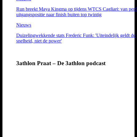
Run breekt Maya Kingma op tijdens WTCS Cagliari: van perf
uitgangspositie naar finish buiten top twintig
Nieuws
Duizelingwekkende stats Frederic Funk: 'Uiteindelijk geldt de
snelheid, niet de power'
3athlon Praat – De 3athlon podcast