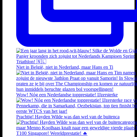
Niet in België, niet in Nederland, maar Hans en Ti
Wow! Nóg een Nederlandse topprestatie! IJzersterke
Prachtig! Hayden Wilde was dan wel van de buitenca