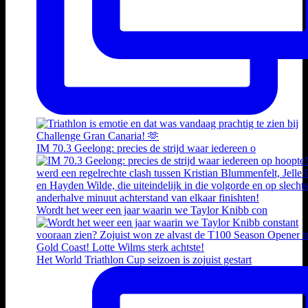
IM 70.3 Geelong: precies de strijd waar iedereen o
Wordt het weer een jaar waarin we Taylor Knibb con
Het World Triathlon Cup seizoen is zojuist gestart