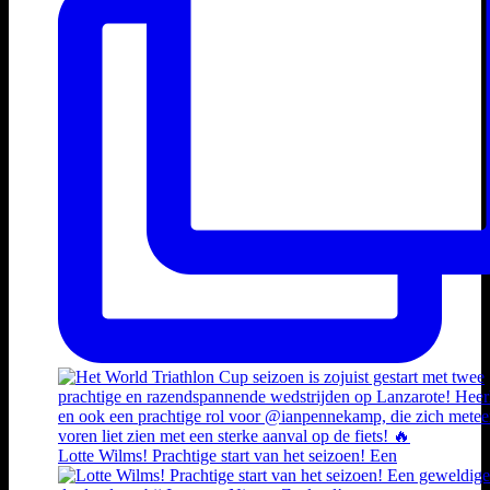
Lotte Wilms! Prachtige start van het seizoen! Een