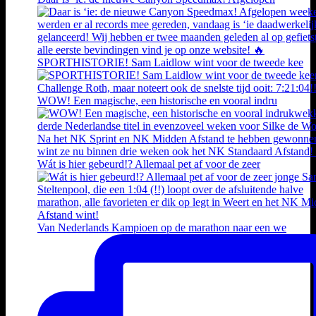
SPORTHISTORIE! Sam Laidlow wint voor de tweede kee
WOW! Een magische, een historische en vooral indru
Wát is hier gebeurd!? Allemaal pet af voor de zeer
Van Nederlands Kampioen op de marathon naar een we