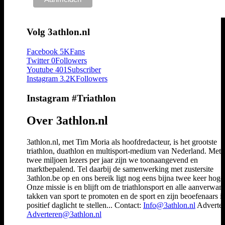
Volg 3athlon.nl
Facebook
5K
Fans
Twitter
0
Followers
Youtube
401
Subscriber
Instagram
3.2K
Followers
Instagram #Triathlon
Over 3athlon.nl
3athlon.nl, met Tim Moria als hoofdredacteur, is het grootste
triathlon, duathlon en multisport-medium van Nederland. Met 
twee miljoen lezers per jaar zijn we toonaangevend en
marktbepalend. Tel daarbij de samenwerking met zustersite
3athlon.be op en ons bereik ligt nog eens bijna twee keer hoger
Onze missie is en blijft om de triathlonsport en alle aanverwan
takken van sport te promoten en de sport en zijn beoefenaars i
positief daglicht te stellen... Contact:
Info@3athlon.nl
Adverter
Adverteren@3athlon.nl