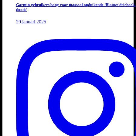
Garmin-gebruikers bang voor massaal opduikende ‘Blauwe driehoek 
doods’
29 januari 2025