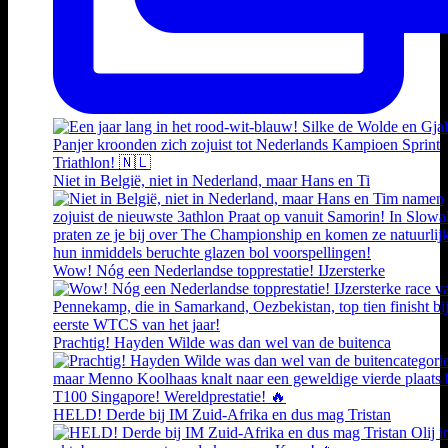
Niet in België, niet in Nederland, maar Hans en Ti
Wow! Nóg een Nederlandse topprestatie! IJzersterke
Prachtig! Hayden Wilde was dan wel van de buitenca
HELD! Derde bij IM Zuid-Afrika en dus mag Tristan