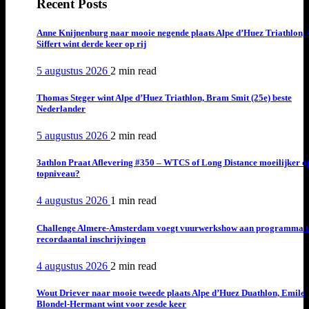
Recent Posts
Anne Knijnenburg naar mooie negende plaats Alpe d’Huez Triathlon, 
Siffert wint derde keer op rij
5 augustus 2026
2 min
read
Thomas Steger wint Alpe d’Huez Triathlon, Bram Smit (25e) beste
Nederlander
5 augustus 2026
2 min
read
3athlon Praat Aflevering #350 – WTCS of Long Distance moeilijker o
topniveau?
4 augustus 2026
1 min
read
Challenge Almere-Amsterdam voegt vuurwerkshow aan programma t
recordaantal inschrijvingen
4 augustus 2026
2 min
read
Wout Driever naar mooie tweede plaats Alpe d’Huez Duathlon, Emile
Blondel-Hermant wint voor zesde keer