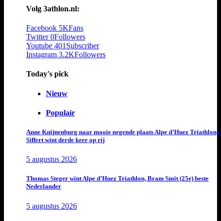
Volg 3athlon.nl:
Facebook
5K
Fans
Twitter
0
Followers
Youtube
401
Subscriber
Instagram
3.2K
Followers
Today's pick
Nieuw
Populair
Anne Knijnenburg naar mooie negende plaats Alpe d’Huez Triathlon, 
Siffert wint derde keer op rij
5 augustus 2026
Thomas Steger wint Alpe d’Huez Triathlon, Bram Smit (25e) beste
Nederlander
5 augustus 2026