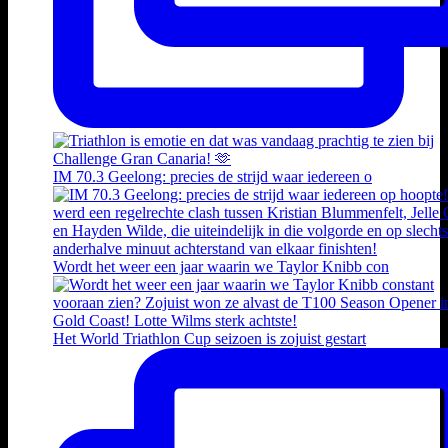
IM 70.3 Geelong: precies de strijd waar iedereen o
Wordt het weer een jaar waarin we Taylor Knibb con
Het World Triathlon Cup seizoen is zojuist gestart