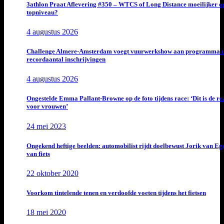
3athlon Praat Aflevering #350 – WTCS of Long Distance moeilijker o
topniveau?
4 augustus 2026
Challenge Almere-Amsterdam voegt vuurwerkshow aan programma t
recordaantal inschrijvingen
4 augustus 2026
Ongestelde Emma Pallant-Browne op de foto tijdens race: ‘Dit is de rea
voor vrouwen’
24 mei 2023
Ongekend heftige beelden: automobilist rijdt doelbewust Jorik van E
van fiets
22 oktober 2020
Voorkom tintelende tenen en verdoofde voeten tijdens het fietsen
18 mei 2020