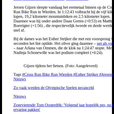
Jeroen Gijzen sleepte vandaag het eremetaal binnen op de Cro
Run Bike Run in Wierden. In 1:12:43 volbracht hij de vijf kil
lopen, 19,2 kilometer mountainbiken en 2,5 kilometer lopen.
Daarmee was hij onder andere Daan Germs (+0:53) en Matthij
Boerrigter (+1:56) , die respectievelijk tweede en derde werden
snel af.
Bij de dames was het Esther Strijker die met een voorsprong v
seconden het lint optilde. Het zilver ging daarmee –
net als vor
– naar Arlana van Ommen, die de klok na 1:24:47 stopte. Met
Nadinja Schonewille was het podium compleet (+6:24).
Gijzen tijdens het fietsen. (Foto: Aangeleverd)
Tags
#Cross Run Bike Run Wierden
#Esther Strijker
#Jeroen 
Nieuws
Zo vaak werden de Olympische Spelen gecanceld
Nieuws
Zegevierende Tom Oosterdijk: 'Volgend jaar hopelijk pro, nu 
ervaring pakken'