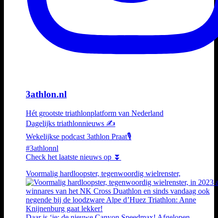
3athlon.nl
Hét grootste triathlonplatform van Nederland
Dagelijks triathlonnieuws ✍️
Wekelijkse podcast 3athlon Praat🎙️
#3athlonnl
Check het laatste nieuws op ⏬
Voormalig hardloopster, tegenwoordig wielrenster,
Daar is ‘ie: de nieuwe Canyon Speedmax! Afgelopen