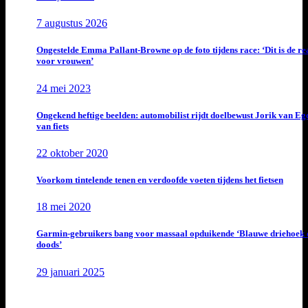
7 augustus 2026
Ongestelde Emma Pallant-Browne op de foto tijdens race: ‘Dit is de rea
voor vrouwen’
24 mei 2023
Ongekend heftige beelden: automobilist rijdt doelbewust Jorik van E
van fiets
22 oktober 2020
Voorkom tintelende tenen en verdoofde voeten tijdens het fietsen
18 mei 2020
Garmin-gebruikers bang voor massaal opduikende ‘Blauwe driehoek 
doods’
29 januari 2025