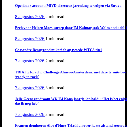
Openbaar account: MIVD-directeur jarenlang te volgen via Strava
8 augustus 2026
2 min
read
Pech voor Heleen Moes: streep door IM Kalmar, ook Wales onduideli
8 augustus 2026
1 min
read
Cassandre Beaugrand mikt tóch op tweede WTCS-titel
7 augustus 2026
2 min
read
TRIAT x Road to Challenge Almere-Amsterdam: met deze trisuits ben 
‘ready to rock’
7 augustus 2026
3 min
read
Jelle Geens zet droom WK IM Kona jaartje ‘on hold’: “Het is het enig
dat ik nog heb”
7 augustus 2026
2 min
read
Fransen domineren Alpe d’Huez Triathlon over korte afstand, geen or