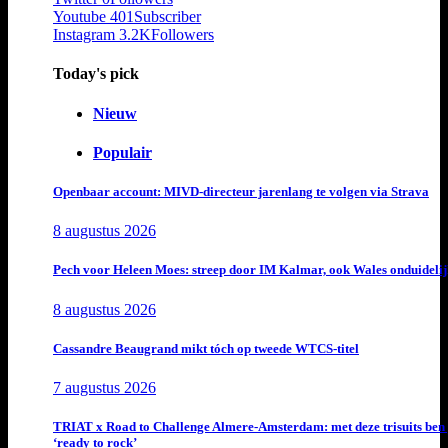
Youtube
401
Subscriber
Instagram
3.2K
Followers
Today's pick
Nieuw
Populair
Openbaar account: MIVD-directeur jarenlang te volgen via Strava
8 augustus 2026
Pech voor Heleen Moes: streep door IM Kalmar, ook Wales onduideli
8 augustus 2026
Cassandre Beaugrand mikt tóch op tweede WTCS-titel
7 augustus 2026
TRIAT x Road to Challenge Almere-Amsterdam: met deze trisuits ben 
‘ready to rock’