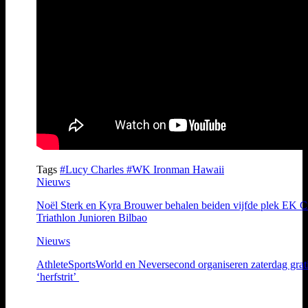
Tags
#Lucy Charles
#WK Ironman Hawaii
Nieuws
Noël Sterk en Kyra Brouwer behalen beiden vijfde plek EK C
Triathlon Junioren Bilbao
Nieuws
AthleteSportsWorld en Neversecond organiseren zaterdag grat
‘herfstrit’