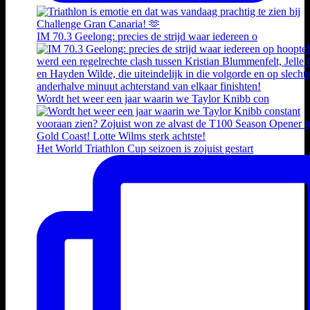
IM 70.3 Geelong: precies de strijd waar iedereen o
Wordt het weer een jaar waarin we Taylor Knibb con
Het World Triathlon Cup seizoen is zojuist gestart