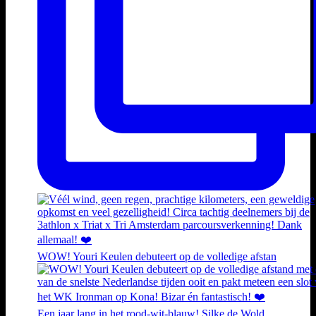
WOW! Youri Keulen debuteert op de volledige afstan
Een jaar lang in het rood-wit-blauw! Silke de Wold