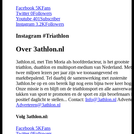
Facebook
5K
Fans
Twitter
0
Followers
Youtube
401
Subscriber
Instagram
3.2K
Followers
Instagram #Triathlon
Over 3athlon.nl
3athlon.nl, met Tim Moria als hoofdredacteur, is het grootste
triathlon, duathlon en multisport-medium van Nederland. Met 
twee miljoen lezers per jaar zijn we toonaangevend en
marktbepalend. Tel daarbij de samenwerking met zustersite
3athlon.be op en ons bereik ligt nog eens bijna twee keer hoger
Onze missie is en blijft om de triathlonsport en alle aanverwan
takken van sport te promoten en de sport en zijn beoefenaars i
positief daglicht te stellen... Contact:
Info@3athlon.nl
Adverter
Adverteren@3athlon.nl
Volg 3athlon.nl:
Facebook
5K
Fans
Twitter
0
Followers