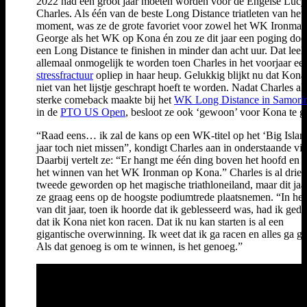
2022 had een groot jaar moeten worden voor de Engelse Lucy
Charles. Als één van de beste Long Distance triatleten van het
moment, was ze de grote favoriet voor zowel het WK Ironman 
George als het WK op Kona én zou ze dit jaar een poging do
een Long Distance te finishen in minder dan acht uur. Dat leek
allemaal onmogelijk te worden toen Charles in het voorjaar ee
stressfractuur
opliep in haar heup. Gelukkig blijkt nu dat Kona
niet van het lijstje geschrapt hoeft te worden. Nadat Charles al
sterke comeback maakte bij het
WK Long Distance in Samori
in de
PTO US Open
, besloot ze ook ‘gewoon’ voor Kona te g
“Raad eens… ik zal de kans op een WK-titel op het ‘Big Island
jaar toch niet missen”, kondigt Charles aan in onderstaande vi
Daarbij vertelt ze: “Er hangt me één ding boven het hoofd en d
het winnen van het WK Ironman op Kona.” Charles is al drie 
tweede geworden op het magische triathloneiland, maar dit jaa
ze graag eens op de hoogste podiumtrede plaatsnemen. “In het
van dit jaar, toen ik hoorde dat ik geblesseerd was, had ik geda
dat ik Kona niet kon racen. Dat ik nu kan starten is al een
gigantische overwinning. Ik weet dat ik ga racen en alles ga g
Als dat genoeg is om te winnen, is het genoeg.”