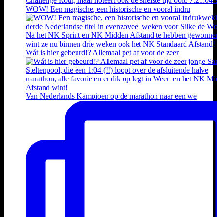
WOW! Een magische, een historische en vooral indru
Wát is hier gebeurd!? Allemaal pet af voor de zeer
Van Nederlands Kampioen op de marathon naar een we