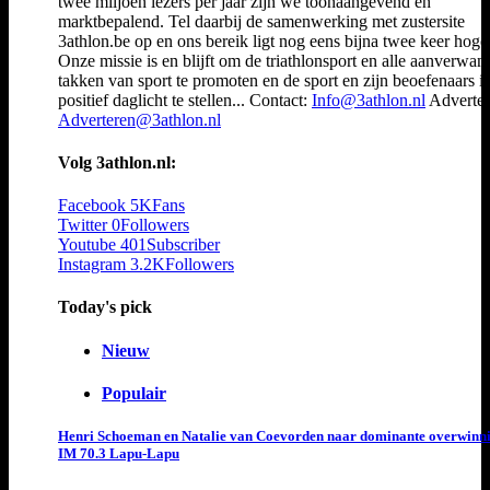
twee miljoen lezers per jaar zijn we toonaangevend en
marktbepalend. Tel daarbij de samenwerking met zustersite
3athlon.be op en ons bereik ligt nog eens bijna twee keer hoger
Onze missie is en blijft om de triathlonsport en alle aanverwan
takken van sport te promoten en de sport en zijn beoefenaars i
positief daglicht te stellen... Contact:
Info@3athlon.nl
Adverter
Adverteren@3athlon.nl
Volg 3athlon.nl:
Facebook
5K
Fans
Twitter
0
Followers
Youtube
401
Subscriber
Instagram
3.2K
Followers
Today's pick
Nieuw
Populair
Henri Schoeman en Natalie van Coevorden naar dominante overwinn
IM 70.3 Lapu-Lapu