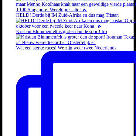
HELD! Derde bij IM Zuid-Afrika en dus mag Tristan
Kristian Blummenfelt is groter dan de sport! Iro
Wat een sterke races! We zijn weer twee Nederlands