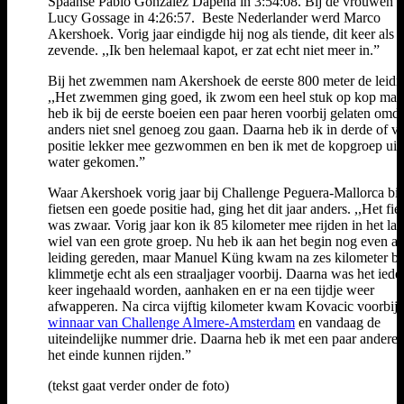
Spaanse Pablo Gonzalez Dapena in 3:54:08. Bij de vrouwen 
Lucy Gossage in 4:26:57. Beste Nederlander werd Marco
Akershoek. Vorig jaar eindigde hij nog als tiende, dit keer als
zevende. ,,Ik ben helemaal kapot, er zat echt niet meer in.”
Bij het zwemmen nam Akershoek de eerste 800 meter de leidi
,,Het zwemmen ging goed, ik zwom een heel stuk op kop maa
heb ik bij de eerste boeien een paar heren voorbij gelaten omda
anders niet snel genoeg zou gaan. Daarna heb ik in derde of vi
positie lekker mee gezwommen en ben ik met de kopgroep uit 
water gekomen.”
Waar Akershoek vorig jaar bij Challenge Peguera-Mallorca bij
fietsen een goede positie had, ging het dit jaar anders. ,,Het fie
was zwaar. Vorig jaar kon ik 85 kilometer mee rijden in het laa
wiel van een grote groep. Nu heb ik aan het begin nog even a
leiding gereden, maar Manuel Küng kwam na zes kilometer bi
klimmetje echt als een straaljager voorbij. Daarna was het iede
keer ingehaald worden, aanhaken en er na een tijdje weer
afwapperen. Na circa vijftig kilometer kwam Kovacic voorbij
winnaar van Challenge Almere-Amsterdam
en vandaag de
uiteindelijke nummer drie. Daarna heb ik met een paar anderen
het einde kunnen rijden.”
(tekst gaat verder onder de foto)