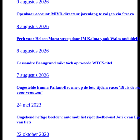
9 augustus 2026
Openbaar account: MIVD-directeur jarenlang te volgen via Strava
8 augustus 2026
Pech voor Heleen Moes: streep door IM Kalmar, ook Wales onduideli
8 augustus 2026
Cassandre Beaugrand mikt tóch op tweede WTCS-titel
7 augustus 2026
Ongestelde Emma Pallant-Browne op de foto tijdens race: ‘Dit is de rea
voor vrouwen’
24 mei 2023
Ongekend heftige beelden: automobilist rijdt doelbewust Jorik van E
van fiets
22 oktober 2020