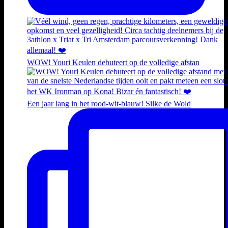
WOW! Youri Keulen debuteert op de volledige afstan
Een jaar lang in het rood-wit-blauw! Silke de Wold