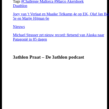
Tags
#Challenge Mallorca
#Marco Akershoek
Duathlon
Joey van 't Verlaat en Maaike Telkamp 4e op EK, Olaf Jan Bo
5e en Marije Hijman 6e
Nieuws
Michael Strasser zet nieuw record: fietsend van Alaska naar
Patagonië in 85 dagen
3athlon Praat – De 3athlon podcast