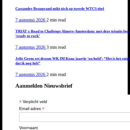
Cassandre Beaugrand mikt tóch op tweede WTCS-titel
7 augustus 2026
2 min
read
TRIAT x Road to Challenge Almere-Amsterdam: met deze trisuits ben 
‘ready to rock’
7 augustus 2026
3 min
read
Jelle Geens zet droom WK IM Kona jaartje ‘on hold’: “Het is het enig
dat ik nog heb”
7 augustus 2026
2 min
read
Aanmelden Nieuwsbrief
*
Verplicht veld
*
Email adres
Voornaam