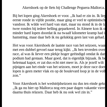
Akershoek op de fiets bij Challenge Peguera-Mallorca. 
Bij het lopen ging Akershoek er voor. ,,Ik had er zin in. Ik liep
eerste ronde in vijfde positie, maar ging er veel te optimistisch
vandoor. Ik wilde wel hard van start, maar nu stond ik in de laa
twee ronden bij iedere helling geparkeerd. In Almere kon ik o
minder hard lopen doordat ik na twaalf kilometer kramp had in
hamstring, maar daar heb ik nu gelukkig geen last van gehad.
Het was voor Akershoek de laatste race van het seizoen, waar 
met een dubbel gevoel naar terug kijkt. ,,Ik ben tevreden over 
race, al was ik liever een plekje hoger geëindigd omdat ik dan 
podium had gestaan. Maar goed, dat is eigenlijk bijzaak. Ik be
helemaal kapot, er zat dus echt niet meer in. Als je jezelf wilt
pijnigen aan het einde van het seizoen, moet je deze race doen
lopen is geen meter vlak en op de boulevard loop je in de volle
zon.”
Voor Akershoek is het wedstrijdseizoen nu dus ten einde gek
,,Ik ga nu hier op Mallorca nog een paar dagen vakantie vieren
daarna thuis relaxen. Daar heb ik nu ook wel zin in.”