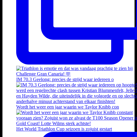
IM 70.3 Geelong: precies de strijd waar iedereen o
Wordt het weer een jaar waarin we Taylor Knibb con
Het World Triathlon Cup seizoen is zojuist gestart