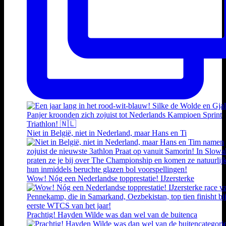
Niet in België, niet in Nederland, maar Hans en Ti
Wow! Nóg een Nederlandse topprestatie! IJzersterke
Prachtig! Hayden Wilde was dan wel van de buitenca