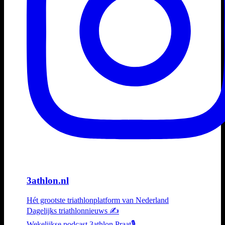
3athlon.nl
Hét grootste triathlonplatform van Nederland
Dagelijks triathlonnieuws ✍️
Wekelijkse podcast 3athlon Praat🎙️