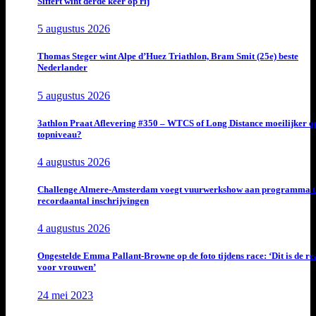
Siffert wint derde keer op rij
5 augustus 2026
Thomas Steger wint Alpe d’Huez Triathlon, Bram Smit (25e) beste
Nederlander
5 augustus 2026
3athlon Praat Aflevering #350 – WTCS of Long Distance moeilijker o
topniveau?
4 augustus 2026
Challenge Almere-Amsterdam voegt vuurwerkshow aan programma t
recordaantal inschrijvingen
4 augustus 2026
Ongestelde Emma Pallant-Browne op de foto tijdens race: ‘Dit is de rea
voor vrouwen’
24 mei 2023