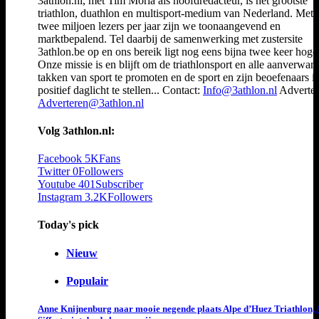
3athlon.nl, met Tim Moria als hoofdredacteur, is het grootste
triathlon, duathlon en multisport-medium van Nederland. Met 
twee miljoen lezers per jaar zijn we toonaangevend en
marktbepalend. Tel daarbij de samenwerking met zustersite
3athlon.be op en ons bereik ligt nog eens bijna twee keer hoger
Onze missie is en blijft om de triathlonsport en alle aanverwan
takken van sport te promoten en de sport en zijn beoefenaars i
positief daglicht te stellen... Contact:
Info@3athlon.nl
Adverter
Adverteren@3athlon.nl
Volg 3athlon.nl:
Facebook
5K
Fans
Twitter
0
Followers
Youtube
401
Subscriber
Instagram
3.2K
Followers
Today's pick
Nieuw
Populair
Anne Knijnenburg naar mooie negende plaats Alpe d’Huez Triathlon, 