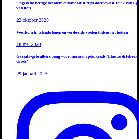
Ongekend heftige beelden: automobilist rijdt doelbewust Jorik van E
van fiets
22 oktober 2020
Voorkom tintelende tenen en verdoofde voeten tijdens het fietsen
18 mei 2020
Garmin-gebruikers bang voor massaal opduikende ‘Blauwe driehoek 
doods’
29 januari 2025