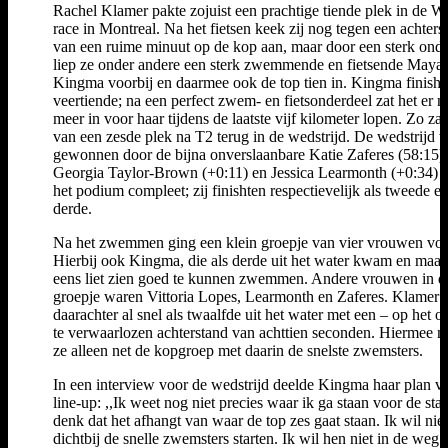
Rachel Klamer pakte zojuist een prachtige tiende plek in de 
race in Montreal. Na het fietsen keek zij nog tegen een achters
van een ruime minuut op de kop aan, maar door een sterk ond
liep ze onder andere een sterk zwemmende en fietsende Maya
Kingma voorbij en daarmee ook de top tien in. Kingma finishte
veertiende; na een perfect zwem- en fietsonderdeel zat het er ni
meer in voor haar tijdens de laatste vijf kilometer lopen. Zo za
van een zesde plek na T2 terug in de wedstrijd. De wedstrijd 
gewonnen door de bijna onverslaanbare Katie Zaferes (58:15)
Georgia Taylor-Brown (+0:11) en Jessica Learmonth (+0:34) 
het podium compleet; zij finishten respectievelijk als tweede e
derde.
Na het zwemmen ging een klein groepje van vier vrouwen voo
Hierbij ook Kingma, die als derde uit het water kwam en maa
eens liet zien goed te kunnen zwemmen. Andere vrouwen in di
groepje waren Vittoria Lopes, Learmonth en Zaferes. Klamer
daarachter al snel als twaalfde uit het water met een – op het o
te verwaarlozen achterstand van achttien seconden. Hiermee m
ze alleen net de kopgroep met daarin de snelste zwemsters.
In een interview voor de wedstrijd deelde Kingma haar plan v
line-up: ,,Ik weet nog niet precies waar ik ga staan voor de star
denk dat het afhangt van waar de top zes gaat staan. Ik wil niet
dichtbij de snelle zwemsters starten. Ik wil hen niet in de weg z