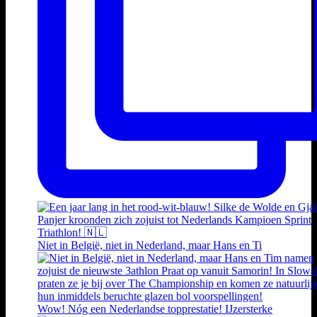
Niet in België, niet in Nederland, maar Hans en Ti
Wow! Nóg een Nederlandse topprestatie! IJzersterke