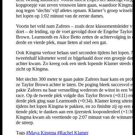
kopgroepje van zeven vrouwen laten gaan, waardoor Kingma 
nog tegen ‘slechts’ vijf atletes opnam. Klamer’s groep wisseld
het lopen op 1:02 minuut van de eerste dames.
Voorin het veld nam Zaferes – zoals deze klassementsleider va
doet – de leiding, op de voet gevolgd door de Engelse Taylor-
Brown. Learmonth en Alice Betto zetten de achtervolging in o
derde en vierde plek, maar lieten al snel een gat.
Ook Kingma verloor helaas snel seconden tijdens het lopen. N
tweeënhalf kilometer werd ze bijgehaald door een groepje dat
achter kwam. Zo kreeg ook een sterk lopende Klamer steeds 
zicht op Kingma.
Met slechts 300 meter te gaan pakte Zaferes haar kans en prob
ze Taylor Brown achter te laten. De poging bleek succesvol en
pakte Zaferes na haar versnelling wederom de winst in een W
race. Op de tweede plek volgde dus Taylor Brown (+0:11) en 
derde plek ging naar Learmonth (+0:34). Klamer kreeg uiteind
tijdens het lopen Kingma te pakken, en zo finishte zij op een 
tiende plek; te danken aan een ijzersterk looponderdeel (+1:36)
Kingma kwam als veertiende op 2:07 minuut van de winnares
de streep.
Tags
#Maya Kingma
#Rachel Klamer