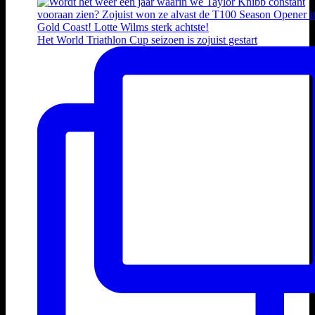
Het World Triathlon Cup seizoen is zojuist gestart