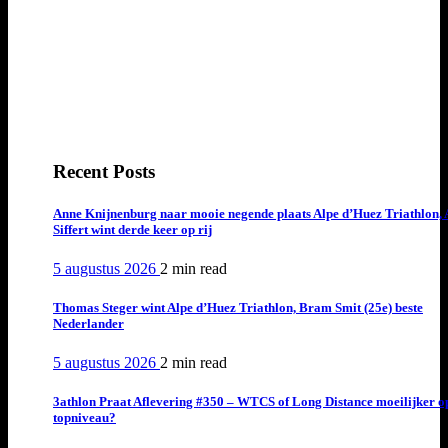
Recent Posts
Anne Knijnenburg naar mooie negende plaats Alpe d’Huez Triathlon, 
Siffert wint derde keer op rij
5 augustus 2026
2 min
read
Thomas Steger wint Alpe d’Huez Triathlon, Bram Smit (25e) beste
Nederlander
5 augustus 2026
2 min
read
3athlon Praat Aflevering #350 – WTCS of Long Distance moeilijker o
topniveau?