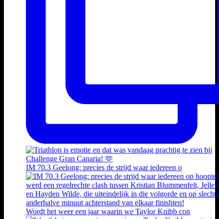
IM 70.3 Geelong: precies de strijd waar iedereen o
Wordt het weer een jaar waarin we Taylor Knibb con