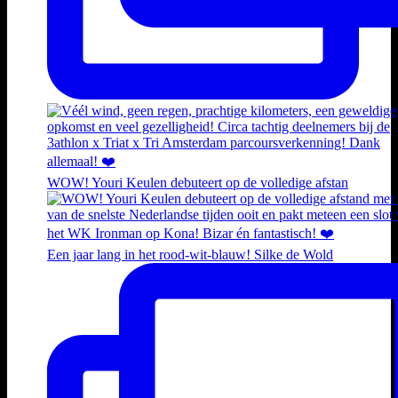
WOW! Youri Keulen debuteert op de volledige afstan
Een jaar lang in het rood-wit-blauw! Silke de Wold