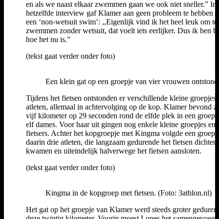
en als we naast elkaar zwemmen gaan we ook niet sneller.” In
hetzelfde interview gaf Klamer aan geen probleem te hebben 
een ‘non-wetsuit swim’: ,,Eigenlijk vind ik het heel leuk om te
zwemmen zonder wetsuit, dat voelt iets eerlijker. Dus ik ben bl
hoe het nu is.”
(tekst gaat verder onder foto)
Een klein gat op een groepje van vier vrouwen ontstond
Tijdens het fietsen ontstonden er verschillende kleine groepjes
atleten, allemaal in achtervolging op de kop. Klamer bevond z
vijf kilometer op 29 seconden rond de elfde plek in een groep 
elf dames. Voor haar uit gingen nog enkele kleine groepjes en 
fietsers. Achter het kopgroepje met Kingma volgde een groepj
daarin drie atleten, die langzaam gedurende het fietsen dichterb
kwamen en uiteindelijk halverwege het fietsen aansloten.
(tekst gaat verder onder foto)
Kingma in de kopgroep met fietsen. (Foto: 3athlon.nl)
Het gat op het groepje van Klamer werd steeds groter geduren
deze twintig kilometer. Voorin moest Lopes het samengevoeg