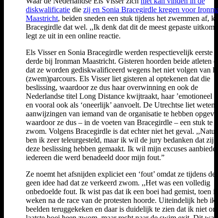
Waar de Nederlandse Els Visser zich
niet kan vinden in de
diskwalificatie
die
zij en Sonia Bracegirdle kregen voor Ironm
Maastricht
, beiden sneden een stuk tijdens het zwemmen af, k
Bracegirdle dat wel. ,,Ik denk dat dit de meest gepaste uitkomst
legt ze uit in een online reactie.
Els Visser en Sonia Bracegirdle werden respectievelijk eerste 
derde bij Ironman Maastricht. Gisteren hoorden beide atleten e
dat ze worden gediskwalificeerd wegens het niet volgen van h
(zwem)parcours. Els Visser liet gisteren al optekenen dat die
beslissing, waardoor ze dus haar overwinning en ook de
Nederlandse titel Long Distance kwijtraakt, haar ’emotioneel r
en vooral ook als ‘oneerlijk’ aanvoelt. De Utrechtse liet weten
aanwijzingen van iemand van de organisatie te hebben opgevo
waardoor ze dus – in de voeten van Bracegirdle – een stuk te k
zwom. Volgens Bracegirdle is dat echter niet het geval. ,,Natuu
ben ik zeer teleurgesteld, maar ik wil de jury bedanken dat zij 
deze beslissing hebben gemaakt. Ik wil mijn excuses aanbiede
iedereen die werd benadeeld door mijn fout.”
Ze noemt het afsnijden expliciet een ‘fout’ omdat ze tijdens de
geen idee had dat ze verkeerd zwom. ,,Het was een volledig
onbedoelde fout. Ik wist pas dat ik een boei had gemist, toen i
weken na de race van de protesten hoorde. Uiteindelijk heb ik
beelden teruggekeken en daar is duidelijk te zien dat ik niet o
laatste boei heen zwom, maar recht naar de swim exit. Dit was