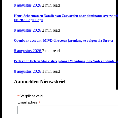
9 augustus 2026
2 min
read
Henri Schoeman en Natalie van Coevorden naar dominante overwinn
IM 70.3 Lapu-Lapu
9 augustus 2026
2 min
read
Openbaar account: MIVD-directeur jarenlang te volgen via Strava
8 augustus 2026
2 min
read
Pech voor Heleen Moes: streep door IM Kalmar, ook Wales onduideli
8 augustus 2026
1 min
read
Aanmelden Nieuwsbrief
*
Verplicht veld
*
Email adres