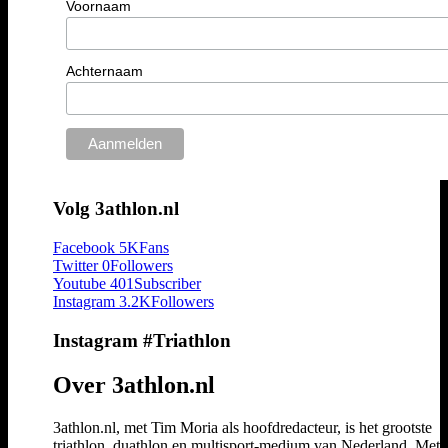
Voornaam
Achternaam
Volg 3athlon.nl
Facebook
5K
Fans
Twitter
0
Followers
Youtube
401
Subscriber
Instagram
3.2K
Followers
Instagram #Triathlon
Over 3athlon.nl
3athlon.nl, met Tim Moria als hoofdredacteur, is het grootste
triathlon, duathlon en multisport-medium van Nederland. Met 