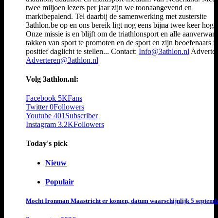
twee miljoen lezers per jaar zijn we toonaangevend en
marktbepalend. Tel daarbij de samenwerking met zustersite
3athlon.be op en ons bereik ligt nog eens bijna twee keer hoger
Onze missie is en blijft om de triathlonsport en alle aanverwan
takken van sport te promoten en de sport en zijn beoefenaars i
positief daglicht te stellen... Contact:
Info@3athlon.nl
Adverter
Adverteren@3athlon.nl
Volg 3athlon.nl:
Facebook
5K
Fans
Twitter
0
Followers
Youtube
401
Subscriber
Instagram
3.2K
Followers
Today's pick
Nieuw
Populair
Mocht Ironman Maastricht er komen, datum waarschijnlijk 5 septemb