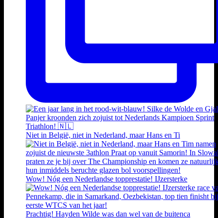
Niet in België, niet in Nederland, maar Hans en Ti
Wow! Nóg een Nederlandse topprestatie! IJzersterke
Prachtig! Hayden Wilde was dan wel van de buitenca