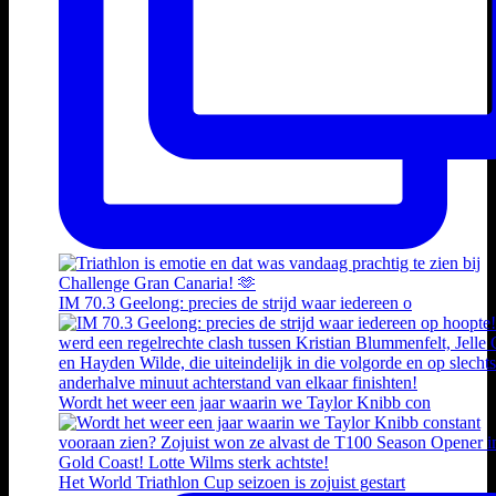
IM 70.3 Geelong: precies de strijd waar iedereen o
Wordt het weer een jaar waarin we Taylor Knibb con
Het World Triathlon Cup seizoen is zojuist gestart