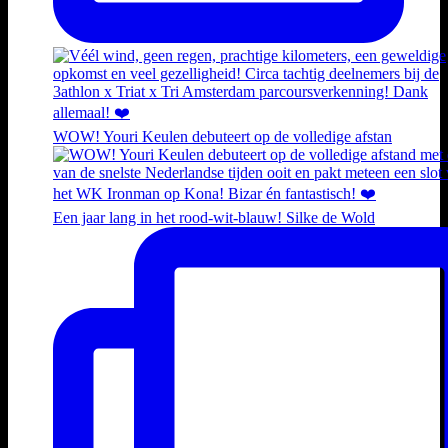
WOW! Youri Keulen debuteert op de volledige afstan
Een jaar lang in het rood-wit-blauw! Silke de Wold