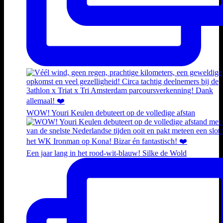
WOW! Youri Keulen debuteert op de volledige afstan
Een jaar lang in het rood-wit-blauw! Silke de Wold