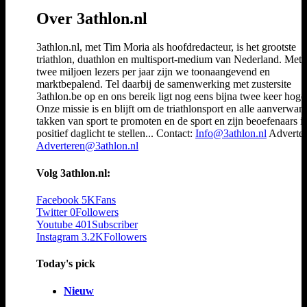
Over 3athlon.nl
3athlon.nl, met Tim Moria als hoofdredacteur, is het grootste
triathlon, duathlon en multisport-medium van Nederland. Met 
twee miljoen lezers per jaar zijn we toonaangevend en
marktbepalend. Tel daarbij de samenwerking met zustersite
3athlon.be op en ons bereik ligt nog eens bijna twee keer hoger
Onze missie is en blijft om de triathlonsport en alle aanverwan
takken van sport te promoten en de sport en zijn beoefenaars i
positief daglicht te stellen... Contact:
Info@3athlon.nl
Adverter
Adverteren@3athlon.nl
Volg 3athlon.nl:
Facebook
5K
Fans
Twitter
0
Followers
Youtube
401
Subscriber
Instagram
3.2K
Followers
Today's pick
Nieuw