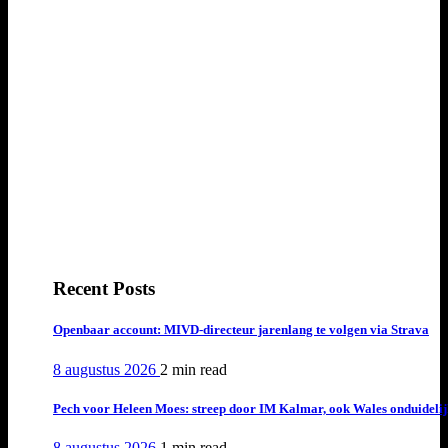
Recent Posts
Openbaar account: MIVD-directeur jarenlang te volgen via Strava
8 augustus 2026
2 min
read
Pech voor Heleen Moes: streep door IM Kalmar, ook Wales onduideli
8 augustus 2026
1 min
read