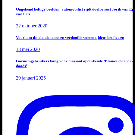
Ongekend heftige beelden: automobilist rijdt doelbewust Jorik van E
van fiets
22 oktober 2020
Voorkom tintelende tenen en verdoofde voeten tijdens het fietsen
18 mei 2020
Garmin-gebruikers bang voor massaal opduikende ‘Blauwe driehoek 
doods’
29 januari 2025