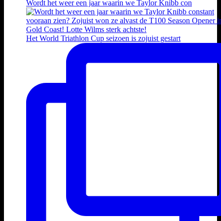
Wordt het weer een jaar waarin we Taylor Knibb con
Het World Triathlon Cup seizoen is zojuist gestart