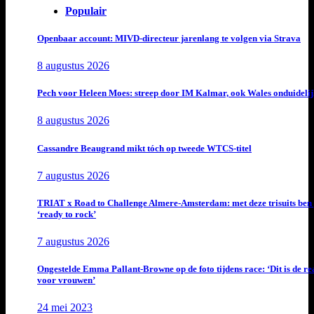
Populair
Openbaar account: MIVD-directeur jarenlang te volgen via Strava
8 augustus 2026
Pech voor Heleen Moes: streep door IM Kalmar, ook Wales onduideli
8 augustus 2026
Cassandre Beaugrand mikt tóch op tweede WTCS-titel
7 augustus 2026
TRIAT x Road to Challenge Almere-Amsterdam: met deze trisuits ben 
‘ready to rock’
7 augustus 2026
Ongestelde Emma Pallant-Browne op de foto tijdens race: ‘Dit is de rea
voor vrouwen’
24 mei 2023