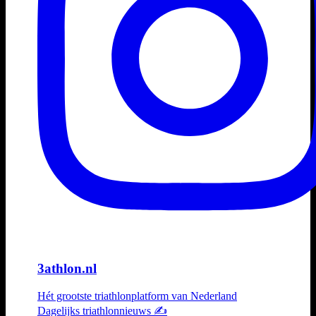
3athlon.nl
Hét grootste triathlonplatform van Nederland
Dagelijks triathlonnieuws ✍️