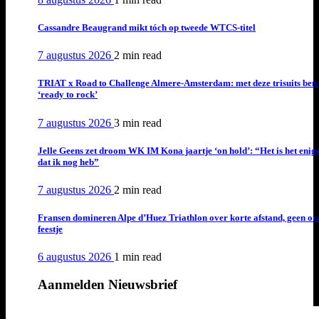
Cassandre Beaugrand mikt tóch op tweede WTCS-titel
7 augustus 2026
2 min
read
TRIAT x Road to Challenge Almere-Amsterdam: met deze trisuits ben 
‘ready to rock’
7 augustus 2026
3 min
read
Jelle Geens zet droom WK IM Kona jaartje ‘on hold’: “Het is het enig
dat ik nog heb”
7 augustus 2026
2 min
read
Fransen domineren Alpe d’Huez Triathlon over korte afstand, geen or
feestje
6 augustus 2026
1 min
read
Aanmelden Nieuwsbrief