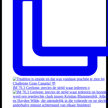
IM 70.3 Geelong: precies de strijd waar iedereen o