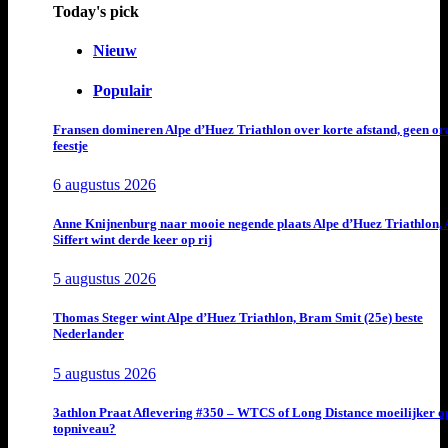
Today's pick
Nieuw
Populair
Fransen domineren Alpe d’Huez Triathlon over korte afstand, geen or
feestje
6 augustus 2026
Anne Knijnenburg naar mooie negende plaats Alpe d’Huez Triathlon, 
Siffert wint derde keer op rij
5 augustus 2026
Thomas Steger wint Alpe d’Huez Triathlon, Bram Smit (25e) beste
Nederlander
5 augustus 2026
3athlon Praat Aflevering #350 – WTCS of Long Distance moeilijker o
topniveau?