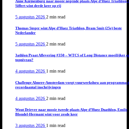
Anne Knijnenburg naar mooie negende plaats Alpe d’Huez Triathlon, 
Siffert wint derde keer op rij
5 augustus 2026
2 min
read
Thomas Steger wint Alpe d’Huez Triathlon, Bram Smit (25e) beste
Nederlander
5 augustus 2026
2 min
read
3athlon Praat Aflevering #350 – WTCS of Long Distance moeilijker o
topniveau?
4 augustus 2026
1 min
read
Challenge Almere-Amsterdam voegt vuurwerkshow aan programma t
recordaantal inschrijvingen
4 augustus 2026
2 min
read
Wout Driever naar mooie tweede plaats Alpe d’Huez Duathlon, Emile
Blondel-Hermant wint voor zesde keer
3 augustus 2026
1 min
read