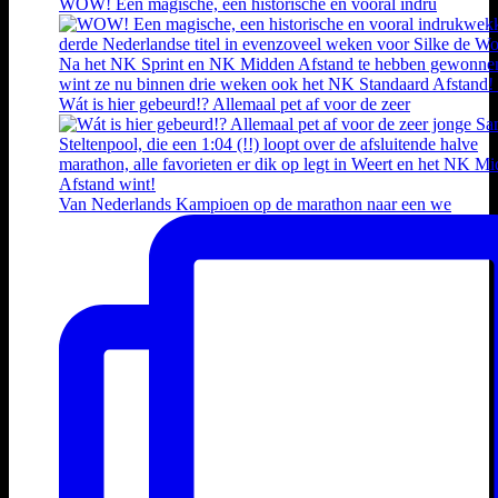
WOW! Een magische, een historische en vooral indru
Wát is hier gebeurd!? Allemaal pet af voor de zeer
Van Nederlands Kampioen op de marathon naar een we