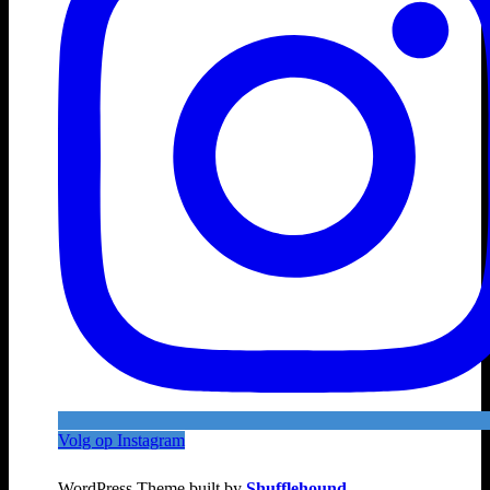
Volg op Instagram
WordPress Theme built by
Shufflehound
.