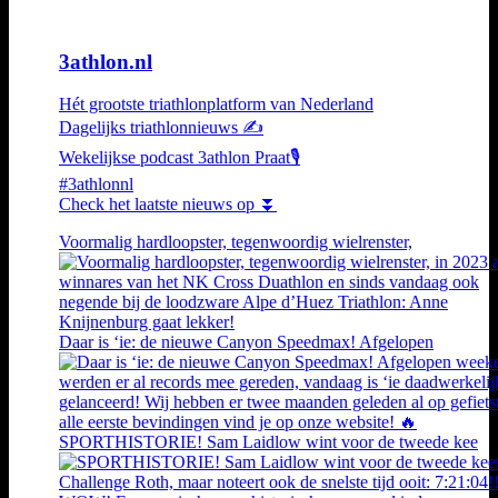
3athlon.nl
Hét grootste triathlonplatform van Nederland
Dagelijks triathlonnieuws ✍️
Wekelijkse podcast 3athlon Praat🎙️
#3athlonnl
Check het laatste nieuws op ⏬
Voormalig hardloopster, tegenwoordig wielrenster,
Daar is ‘ie: de nieuwe Canyon Speedmax! Afgelopen
SPORTHISTORIE! Sam Laidlow wint voor de tweede kee