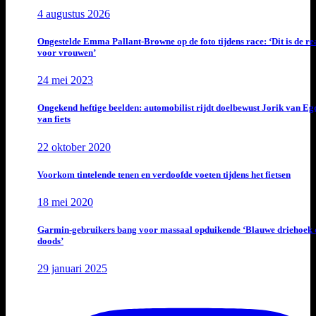
4 augustus 2026
Ongestelde Emma Pallant-Browne op de foto tijdens race: ‘Dit is de rea
voor vrouwen’
24 mei 2023
Ongekend heftige beelden: automobilist rijdt doelbewust Jorik van E
van fiets
22 oktober 2020
Voorkom tintelende tenen en verdoofde voeten tijdens het fietsen
18 mei 2020
Garmin-gebruikers bang voor massaal opduikende ‘Blauwe driehoek 
doods’
29 januari 2025