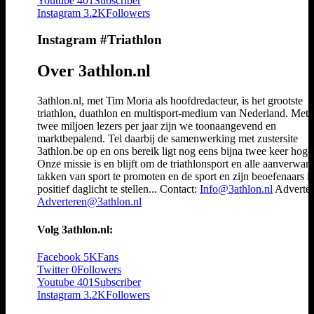
Youtube
401
Subscriber
Instagram
3.2K
Followers
Instagram #Triathlon
Over 3athlon.nl
3athlon.nl, met Tim Moria als hoofdredacteur, is het grootste
triathlon, duathlon en multisport-medium van Nederland. Met 
twee miljoen lezers per jaar zijn we toonaangevend en
marktbepalend. Tel daarbij de samenwerking met zustersite
3athlon.be op en ons bereik ligt nog eens bijna twee keer hoger
Onze missie is en blijft om de triathlonsport en alle aanverwan
takken van sport te promoten en de sport en zijn beoefenaars i
positief daglicht te stellen... Contact:
Info@3athlon.nl
Adverter
Adverteren@3athlon.nl
Volg 3athlon.nl:
Facebook
5K
Fans
Twitter
0
Followers
Youtube
401
Subscriber
Instagram
3.2K
Followers