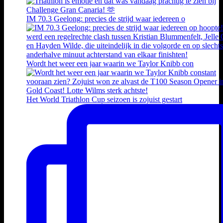
IM 70.3 Geelong: precies de strijd waar iedereen o
Wordt het weer een jaar waarin we Taylor Knibb con
Het World Triathlon Cup seizoen is zojuist gestart