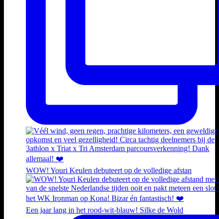
WOW! Youri Keulen debuteert op de volledige afstan
Een jaar lang in het rood-wit-blauw! Silke de Wold