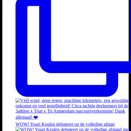
WOW! Youri Keulen debuteert op de volledige afstan