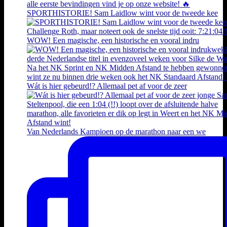
SPORTHISTORIE! Sam Laidlow wint voor de tweede kee
WOW! Een magische, een historische en vooral indru
Wát is hier gebeurd!? Allemaal pet af voor de zeer
Van Nederlands Kampioen op de marathon naar een we