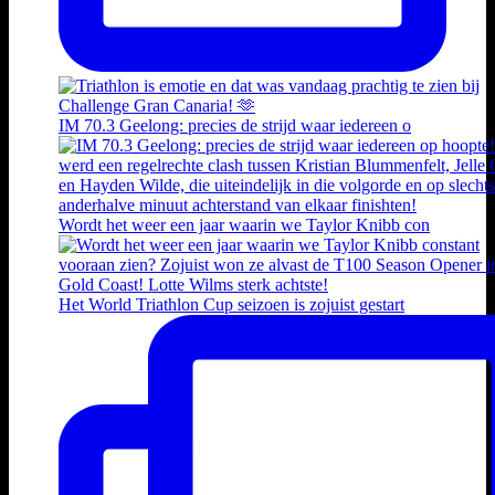
IM 70.3 Geelong: precies de strijd waar iedereen o
Wordt het weer een jaar waarin we Taylor Knibb con
Het World Triathlon Cup seizoen is zojuist gestart