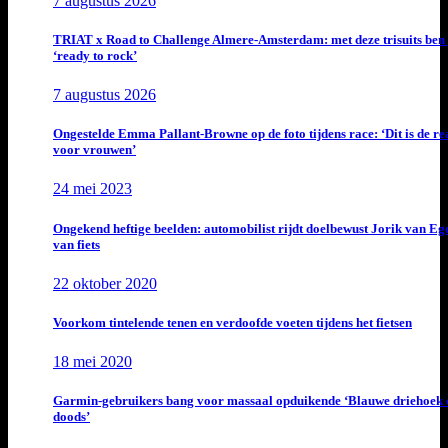
7 augustus 2026
TRIAT x Road to Challenge Almere-Amsterdam: met deze trisuits ben 
‘ready to rock’
7 augustus 2026
Ongestelde Emma Pallant-Browne op de foto tijdens race: ‘Dit is de rea
voor vrouwen’
24 mei 2023
Ongekend heftige beelden: automobilist rijdt doelbewust Jorik van E
van fiets
22 oktober 2020
Voorkom tintelende tenen en verdoofde voeten tijdens het fietsen
18 mei 2020
Garmin-gebruikers bang voor massaal opduikende ‘Blauwe driehoek 
doods’