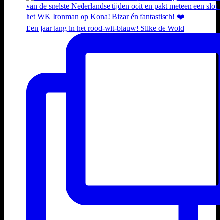
Een jaar lang in het rood-wit-blauw! Silke de Wold