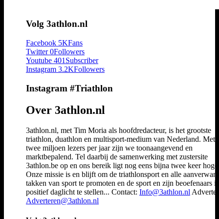
Volg 3athlon.nl
Facebook
5K
Fans
Twitter
0
Followers
Youtube
401
Subscriber
Instagram
3.2K
Followers
Instagram #Triathlon
Over 3athlon.nl
3athlon.nl, met Tim Moria als hoofdredacteur, is het grootste
triathlon, duathlon en multisport-medium van Nederland. Met 
twee miljoen lezers per jaar zijn we toonaangevend en
marktbepalend. Tel daarbij de samenwerking met zustersite
3athlon.be op en ons bereik ligt nog eens bijna twee keer hoger
Onze missie is en blijft om de triathlonsport en alle aanverwan
takken van sport te promoten en de sport en zijn beoefenaars i
positief daglicht te stellen... Contact:
Info@3athlon.nl
Adverter
Adverteren@3athlon.nl