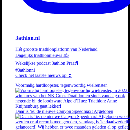
3athlon.nl
Hét grootste triathlonplatform van Nederland
Dagelijks triathlonnieuws ✍️
Wekelijkse podcast 3athlon Praat🎙️
#3athlonnl
Check het laatste nieuws op ⏬
Voormalig hardloopster, tegenwoordig wielrenster,
Daar is ‘ie: de nieuwe Canyon Speedmax! Afgelopen