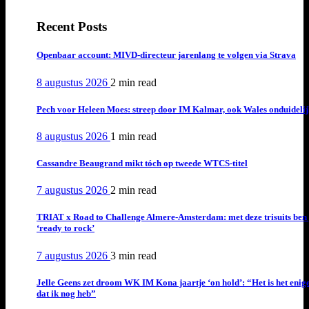
Recent Posts
Openbaar account: MIVD-directeur jarenlang te volgen via Strava
8 augustus 2026
2 min
read
Pech voor Heleen Moes: streep door IM Kalmar, ook Wales onduideli
8 augustus 2026
1 min
read
Cassandre Beaugrand mikt tóch op tweede WTCS-titel
7 augustus 2026
2 min
read
TRIAT x Road to Challenge Almere-Amsterdam: met deze trisuits ben 
‘ready to rock’
7 augustus 2026
3 min
read
Jelle Geens zet droom WK IM Kona jaartje ‘on hold’: “Het is het enig
dat ik nog heb”