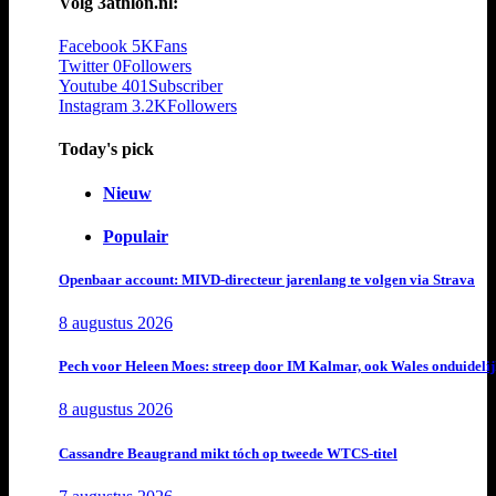
Volg 3athlon.nl:
Facebook
5K
Fans
Twitter
0
Followers
Youtube
401
Subscriber
Instagram
3.2K
Followers
Today's pick
Nieuw
Populair
Openbaar account: MIVD-directeur jarenlang te volgen via Strava
8 augustus 2026
Pech voor Heleen Moes: streep door IM Kalmar, ook Wales onduideli
8 augustus 2026
Cassandre Beaugrand mikt tóch op tweede WTCS-titel