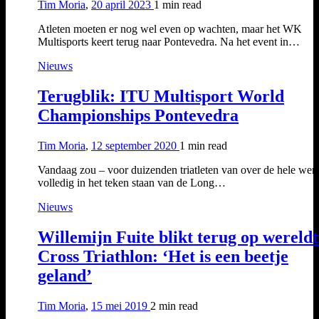
Tim Moria
,
20 april 2023
1 min
read
Atleten moeten er nog wel even op wachten, maar het WK
Multisports keert terug naar Pontevedra. Na het event in…
Nieuws
Terugblik: ITU Multisport World
Championships Pontevedra
Tim Moria
,
12 september 2020
1 min
read
Vandaag zou – voor duizenden triatleten van over de hele wer
volledig in het teken staan van de Long…
Nieuws
Willemijn Fuite blikt terug op wereldt
Cross Triathlon: ‘Het is een beetje
geland’
Tim Moria
,
15 mei 2019
2 min
read