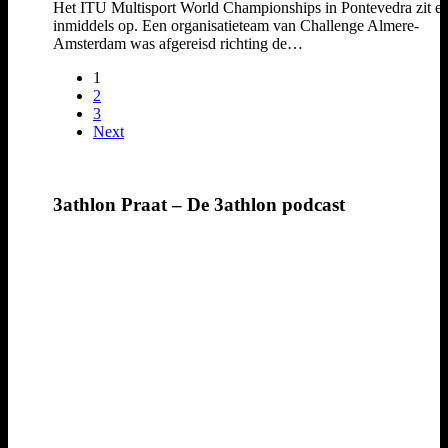
Het ITU Multisport World Championships in Pontevedra zit er
inmiddels op. Een organisatieteam van Challenge Almere-
Amsterdam was afgereisd richting de…
1
2
3
Next
3athlon Praat – De 3athlon podcast