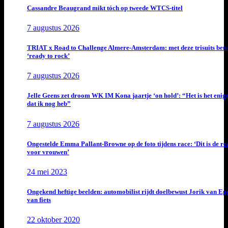
Cassandre Beaugrand mikt tóch op tweede WTCS-titel
7 augustus 2026
TRIAT x Road to Challenge Almere-Amsterdam: met deze trisuits ben 
‘ready to rock’
7 augustus 2026
Jelle Geens zet droom WK IM Kona jaartje ‘on hold’: “Het is het enig
dat ik nog heb”
7 augustus 2026
Ongestelde Emma Pallant-Browne op de foto tijdens race: ‘Dit is de rea
voor vrouwen’
24 mei 2023
Ongekend heftige beelden: automobilist rijdt doelbewust Jorik van E
van fiets
22 oktober 2020