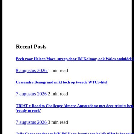
Recent Posts
Pech voor Heleen Moes: streep door IM Kalmar, ook Wales onduideli
8 augustus 2026
1 min
read
Cassandre Beaugrand mikt tóch op tweede WTCS-titel
7 augustus 2026
2 min
read
TRIAT x Road to Challenge Almere-Amsterdam: met deze trisuits ben 
‘ready to rock’
7 augustus 2026
3 min
read
Jelle Geens zet droom WK IM Kona jaartje ‘on hold’: “Het is het enig