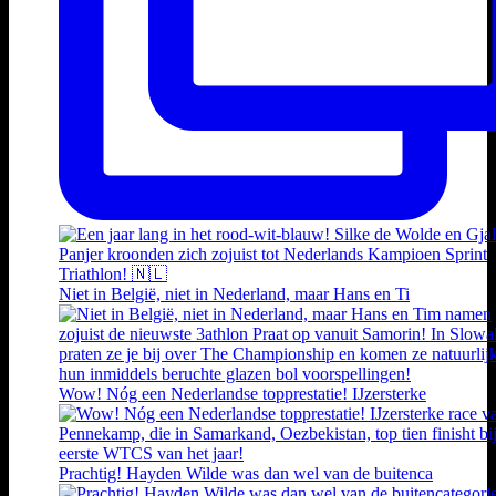
Niet in België, niet in Nederland, maar Hans en Ti
Wow! Nóg een Nederlandse topprestatie! IJzersterke
Prachtig! Hayden Wilde was dan wel van de buitenca