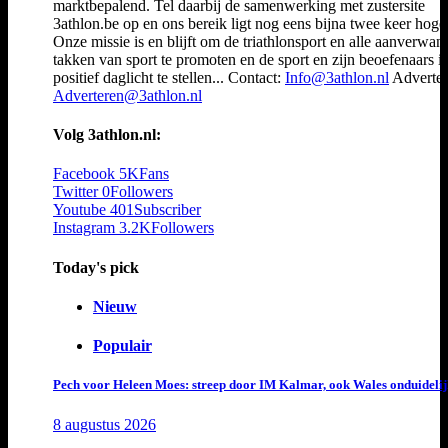
marktbepalend. Tel daarbij de samenwerking met zustersite
3athlon.be op en ons bereik ligt nog eens bijna twee keer hoger
Onze missie is en blijft om de triathlonsport en alle aanverwan
takken van sport te promoten en de sport en zijn beoefenaars i
positief daglicht te stellen... Contact:
Info@3athlon.nl
Adverter
Adverteren@3athlon.nl
Volg 3athlon.nl:
Facebook
5K
Fans
Twitter
0
Followers
Youtube
401
Subscriber
Instagram
3.2K
Followers
Today's pick
Nieuw
Populair
Pech voor Heleen Moes: streep door IM Kalmar, ook Wales onduideli
8 augustus 2026