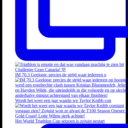
IM 70.3 Geelong: precies de strijd waar iedereen o
Wordt het weer een jaar waarin we Taylor Knibb con
Het World Triathlon Cup seizoen is zojuist gestart