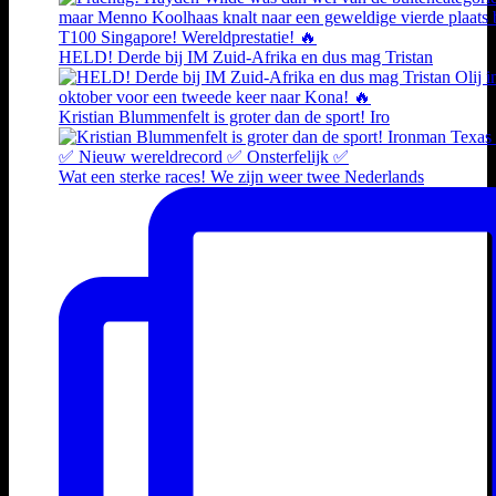
HELD! Derde bij IM Zuid-Afrika en dus mag Tristan
Kristian Blummenfelt is groter dan de sport! Iro
Wat een sterke races! We zijn weer twee Nederlands