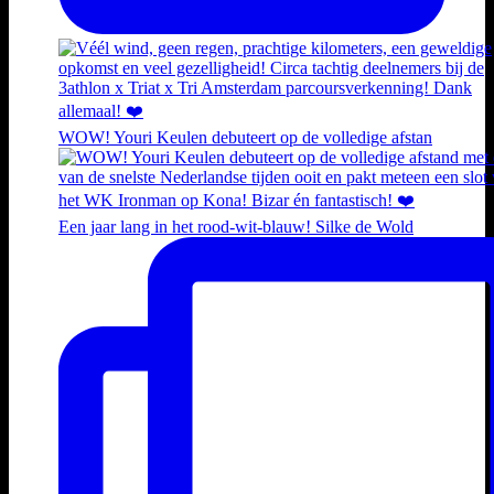
WOW! Youri Keulen debuteert op de volledige afstan
Een jaar lang in het rood-wit-blauw! Silke de Wold