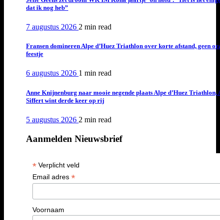
dat ik nog heb”
7 augustus 2026
2 min
read
Fransen domineren Alpe d’Huez Triathlon over korte afstand, geen or
feestje
6 augustus 2026
1 min
read
Anne Knijnenburg naar mooie negende plaats Alpe d’Huez Triathlon, 
Siffert wint derde keer op rij
5 augustus 2026
2 min
read
Aanmelden Nieuwsbrief
*
Verplicht veld
*
Email adres
Voornaam