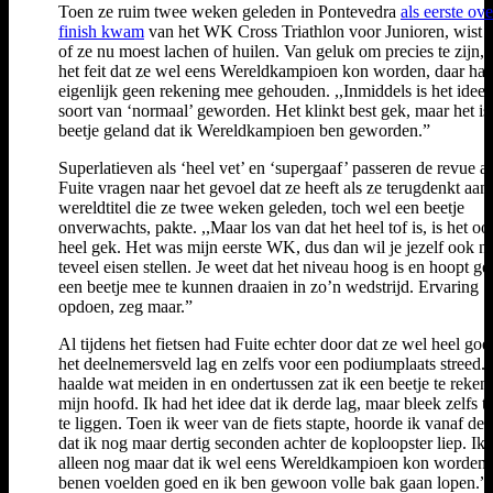
Toen ze ruim twee weken geleden in Pontevedra
als eerste ove
finish kwam
van het WK Cross Triathlon voor Junioren, wist z
of ze nu moest lachen of huilen. Van geluk om precies te zijn,
het feit dat ze wel eens Wereldkampioen kon worden, daar had
eigenlijk geen rekening mee gehouden. ,,Inmiddels is het idee 
soort van ‘normaal’ geworden. Het klinkt best gek, maar het is
beetje geland dat ik Wereldkampioen ben geworden.”
Superlatieven als ‘heel vet’ en ‘supergaaf’ passeren de revue a
Fuite vragen naar het gevoel dat ze heeft als ze terugdenkt aan
wereldtitel die ze twee weken geleden, toch wel een beetje
onverwachts, pakte. ,,Maar los van dat het heel tof is, is het o
heel gek. Het was mijn eerste WK, dus dan wil je jezelf ook ni
teveel eisen stellen. Je weet dat het niveau hoog is en hoopt 
een beetje mee te kunnen draaien in zo’n wedstrijd. Ervaring
opdoen, zeg maar.”
Al tijdens het fietsen had Fuite echter door dat ze wel heel goe
het deelnemersveld lag en zelfs voor een podiumplaats streed. ,
haalde wat meiden in en ondertussen zat ik een beetje te reken
mijn hoofd. Ik had het idee dat ik derde lag, maar bleek zelfs 
te liggen. Toen ik weer van de fiets stapte, hoorde ik vanaf de 
dat ik nog maar dertig seconden achter de koploopster liep. Ik 
alleen nog maar dat ik wel eens Wereldkampioen kon worden.
benen voelden goed en ik ben gewoon volle bak gaan lopen.”