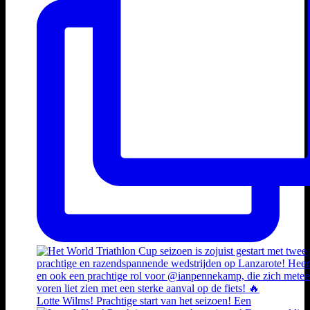
Lotte Wilms! Prachtige start van het seizoen! Een