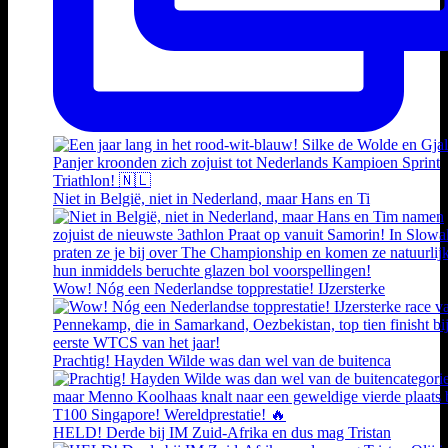
Niet in België, niet in Nederland, maar Hans en Ti
Wow! Nóg een Nederlandse topprestatie! IJzersterke
Prachtig! Hayden Wilde was dan wel van de buitenca
HELD! Derde bij IM Zuid-Afrika en dus mag Tristan