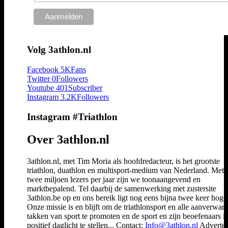
Volg 3athlon.nl
Facebook
5K
Fans
Twitter
0
Followers
Youtube
401
Subscriber
Instagram
3.2K
Followers
Instagram #Triathlon
Over 3athlon.nl
3athlon.nl, met Tim Moria als hoofdredacteur, is het grootste
triathlon, duathlon en multisport-medium van Nederland. Met 
twee miljoen lezers per jaar zijn we toonaangevend en
marktbepalend. Tel daarbij de samenwerking met zustersite
3athlon.be op en ons bereik ligt nog eens bijna twee keer hoger
Onze missie is en blijft om de triathlonsport en alle aanverwan
takken van sport te promoten en de sport en zijn beoefenaars i
positief daglicht te stellen... Contact:
Info@3athlon.nl
Adverter