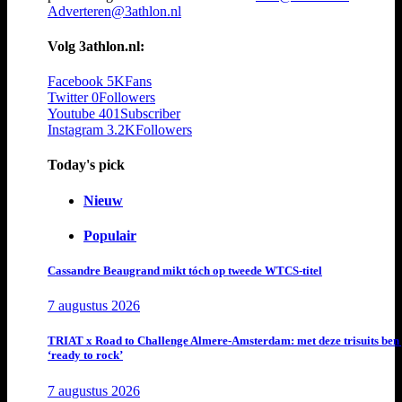
Adverteren@3athlon.nl
Volg 3athlon.nl:
Facebook
5K
Fans
Twitter
0
Followers
Youtube
401
Subscriber
Instagram
3.2K
Followers
Today's pick
Nieuw
Populair
Cassandre Beaugrand mikt tóch op tweede WTCS-titel
7 augustus 2026
TRIAT x Road to Challenge Almere-Amsterdam: met deze trisuits ben 
‘ready to rock’
7 augustus 2026