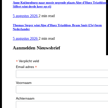
Anne Knijnenburg naar mooie negende plaats Alpe d’Huez Triathlon, 
Siffert wint derde keer op rij
5 augustus 2026
2 min
read
Thomas Steger wint Alpe d’Huez Triathlon, Bram Smit (25e) beste
Nederlander
5 augustus 2026
2 min
read
Aanmelden Nieuwsbrief
*
Verplicht veld
*
Email adres
Voornaam
Achternaam