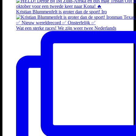
Kristian Blummenfelt is groter dan de sport! Iro
Wat een sterke races! We zijn weer twee Nederlands