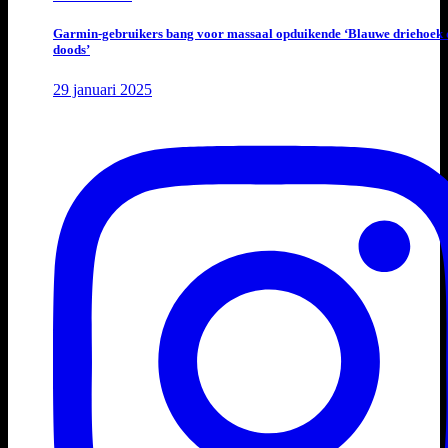
Garmin-gebruikers bang voor massaal opduikende ‘Blauwe driehoek 
doods’
29 januari 2025