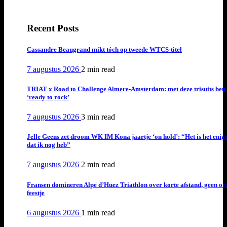
Recent Posts
Cassandre Beaugrand mikt tóch op tweede WTCS-titel
7 augustus 2026
2 min
read
TRIAT x Road to Challenge Almere-Amsterdam: met deze trisuits ben 
‘ready to rock’
7 augustus 2026
3 min
read
Jelle Geens zet droom WK IM Kona jaartje ‘on hold’: “Het is het enig
dat ik nog heb”
7 augustus 2026
2 min
read
Fransen domineren Alpe d’Huez Triathlon over korte afstand, geen or
feestje
6 augustus 2026
1 min
read