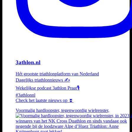
3athlon.nl
Hét grootste triathlonplatform van Nederland
Dagelijks triathlonnieuws ✍️
Wekelijkse podcast 3athlon Praat🎙️
#3athlonnl
Check het laatste nieuws op ⏬
Voormalig hardloopster, tegenwoordig wielrenster,