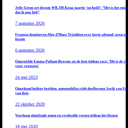
Jelle Geens zet droom WK IM Kona jaartje ‘on hold’: “Het is het enig
dat ik nog heb”
7 augustus 2026
Fransen domineren Alpe d’Huez Triathlon over korte afstand, geen or
feestje
6 augustus 2026
Ongestelde Emma Pallant-Browne op de foto tijdens race: ‘Dit is de rea
voor vrouwen’
24 mei 2023
Ongekend heftige beelden: automobilist rijdt doelbewust Jorik van E
van fiets
22 oktober 2020
Voorkom tintelende tenen en verdoofde voeten tijdens het fietsen
18 mei 2020