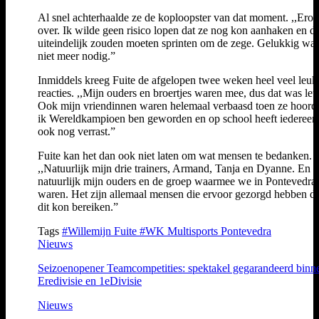
Al snel achterhaalde ze de koploopster van dat moment. ,,Erop
over. Ik wilde geen risico lopen dat ze nog kon aanhaken en d
uiteindelijk zouden moeten sprinten om de zege. Gelukkig was
niet meer nodig.”
Inmiddels kreeg Fuite de afgelopen twee weken heel veel leuk
reacties. ,,Mijn ouders en broertjes waren mee, dus dat was leu
Ook mijn vriendinnen waren helemaal verbaasd toen ze hoord
ik Wereldkampioen ben geworden en op school heeft iederee
ook nog verrast.”
Fuite kan het dan ook niet laten om wat mensen te bedanken.
,,Natuurlijk mijn drie trainers, Armand, Tanja en Dyanne. En
natuurlijk mijn ouders en de groep waarmee we in Pontevedra
waren. Het zijn allemaal mensen die ervoor gezorgd hebben da
dit kon bereiken.”
Tags
#Willemijn Fuite
#WK Multisports Pontevedra
Nieuws
Seizoenopener Teamcompetities: spektakel gegarandeerd binn
Eredivisie en 1eDivisie
Nieuws