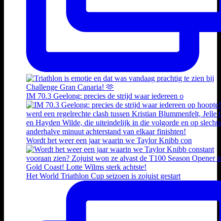
IM 70.3 Geelong: precies de strijd waar iedereen o
Wordt het weer een jaar waarin we Taylor Knibb con
Het World Triathlon Cup seizoen is zojuist gestart