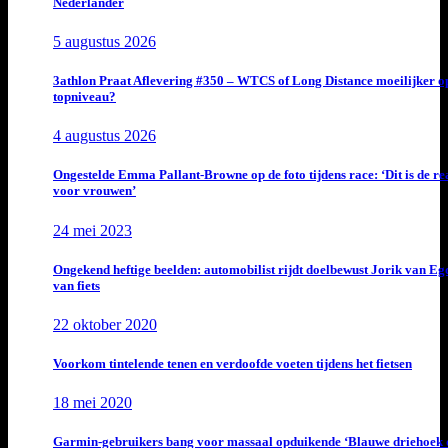
Nederlander
5 augustus 2026
3athlon Praat Aflevering #350 – WTCS of Long Distance moeilijker o
topniveau?
4 augustus 2026
Ongestelde Emma Pallant-Browne op de foto tijdens race: ‘Dit is de rea
voor vrouwen’
24 mei 2023
Ongekend heftige beelden: automobilist rijdt doelbewust Jorik van E
van fiets
22 oktober 2020
Voorkom tintelende tenen en verdoofde voeten tijdens het fietsen
18 mei 2020
Garmin-gebruikers bang voor massaal opduikende ‘Blauwe driehoek 