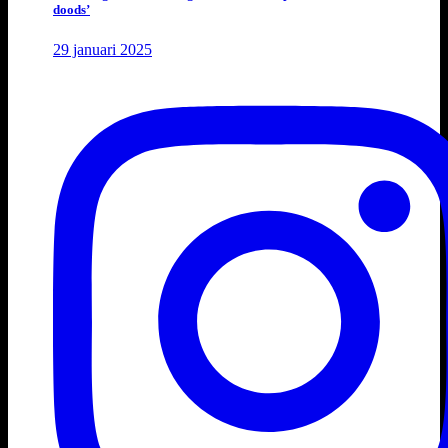
doods’
29 januari 2025