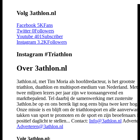
Volg 3athlon.nl
Facebook
5K
Fans
Twitter
0
Followers
Youtube
401
Subscriber
Instagram
3.2K
Followers
Instagram #Triathlon
Over 3athlon.nl
3athlon.nl, met Tim Moria als hoofdredacteur, is het grootste
triathlon, duathlon en multisport-medium van Nederland. Met 
twee miljoen lezers per jaar zijn we toonaangevend en
marktbepalend. Tel daarbij de samenwerking met zustersite
3athlon.be op en ons bereik ligt nog eens bijna twee keer hoger
Onze missie is en blijft om de triathlonsport en alle aanverwan
takken van sport te promoten en de sport en zijn beoefenaars i
positief daglicht te stellen... Contact:
Info@3athlon.nl
Adverter
Adverteren@3athlon.nl
Volg 3athlon.nl: