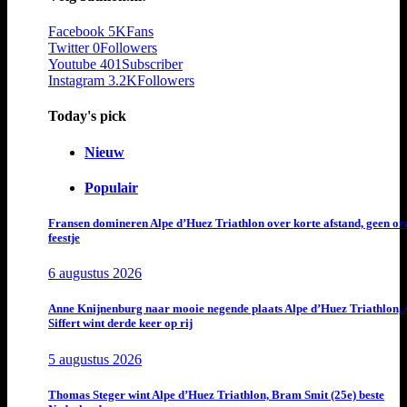
Facebook
5K
Fans
Twitter
0
Followers
Youtube
401
Subscriber
Instagram
3.2K
Followers
Today's pick
Nieuw
Populair
Fransen domineren Alpe d’Huez Triathlon over korte afstand, geen or
feestje
6 augustus 2026
Anne Knijnenburg naar mooie negende plaats Alpe d’Huez Triathlon, 
Siffert wint derde keer op rij
5 augustus 2026
Thomas Steger wint Alpe d’Huez Triathlon, Bram Smit (25e) beste