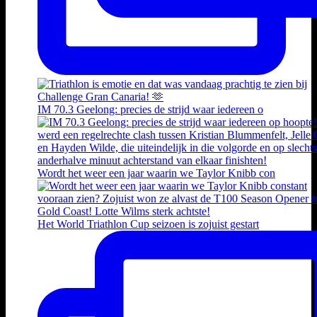
IM 70.3 Geelong: precies de strijd waar iedereen o
Wordt het weer een jaar waarin we Taylor Knibb con
Het World Triathlon Cup seizoen is zojuist gestart