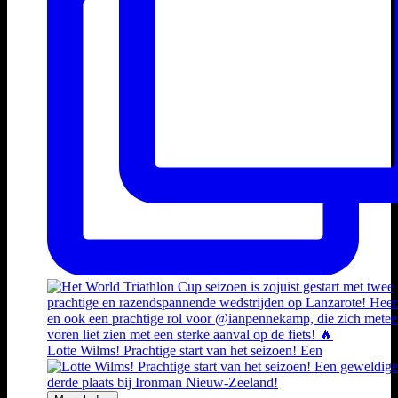
Lotte Wilms! Prachtige start van het seizoen! Een