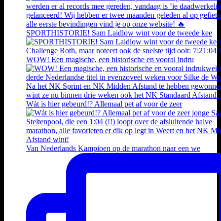
SPORTHISTORIE! Sam Laidlow wint voor de tweede kee
WOW! Een magische, een historische en vooral indru
Wát is hier gebeurd!? Allemaal pet af voor de zeer
Van Nederlands Kampioen op de marathon naar een we