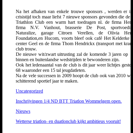
Na het afhaken van enkele trouwe sponsors , werden er in
crisistijd toch maar liefst 7 nieuwe sponsors gevonden die de 
Triathlon Club een warm hart toedragen nl. de firma Hen
firma N.V. Vanhout, brasserie De Post, sportvoedin
Naturalize, garage Citroen Verellen, de Olivia Hend
Foundation,en Hucom, voorts bleef ook café Het Kelderke , 
center Geel en de firma Thom Hendrickx (transport met kran
club trouw.
De nieuwe wit/zwart uitrusting zal de komende 3 jaren op t
binnen en buitenlandse wedstrijden te bewonderen zijn.
Ook het ledenaantal van de club is dit jaar weer lichtjes gesteg
68 waaronder een 15 tal jeugdatleten.
Na de vele successen in 2009 hoopt de club ook van 2010 we
schitterend sportief jaar te maken.
Uncategorized
Inschrijvingen 1/4 ND BTT Triatlon Wommelgem open.
Nieuws
Wetterse triatlon- en duatlonclub kijkt ambitieus vooruit!