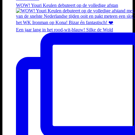
WOW! Youri Keulen debuteert op de volledige afstan
Een jaar lang in het rood-wit-blauw! Silke de Wold