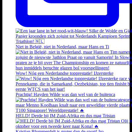
Niet in België, niet in Nederland, maar Hans en Ti
Wow! Nóg een Nederlandse topprestatie! IJzersterke
Prachtig! Hayden Wilde was dan wel van de buitenca
HELD! Derde bij IM Zuid-Afrika en dus mag Tristan
Kristian Blummenfelt is groter dan de sport! Iro