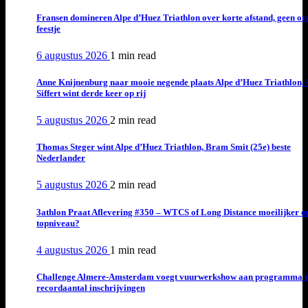
Fransen domineren Alpe d’Huez Triathlon over korte afstand, geen or
feestje
6 augustus 2026
1 min
read
Anne Knijnenburg naar mooie negende plaats Alpe d’Huez Triathlon, 
Siffert wint derde keer op rij
5 augustus 2026
2 min
read
Thomas Steger wint Alpe d’Huez Triathlon, Bram Smit (25e) beste
Nederlander
5 augustus 2026
2 min
read
3athlon Praat Aflevering #350 – WTCS of Long Distance moeilijker o
topniveau?
4 augustus 2026
1 min
read
Challenge Almere-Amsterdam voegt vuurwerkshow aan programma t
recordaantal inschrijvingen