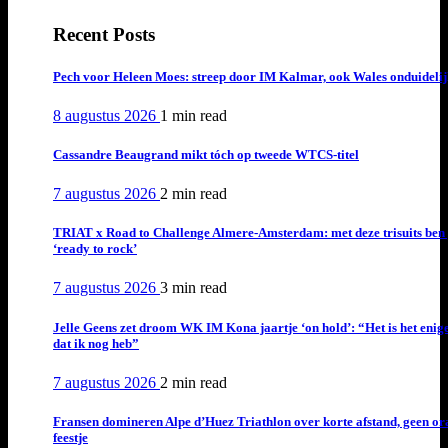
Recent Posts
Pech voor Heleen Moes: streep door IM Kalmar, ook Wales onduideli
8 augustus 2026
1 min
read
Cassandre Beaugrand mikt tóch op tweede WTCS-titel
7 augustus 2026
2 min
read
TRIAT x Road to Challenge Almere-Amsterdam: met deze trisuits ben 
‘ready to rock’
7 augustus 2026
3 min
read
Jelle Geens zet droom WK IM Kona jaartje ‘on hold’: “Het is het enig
dat ik nog heb”
7 augustus 2026
2 min
read
Fransen domineren Alpe d’Huez Triathlon over korte afstand, geen or
feestje