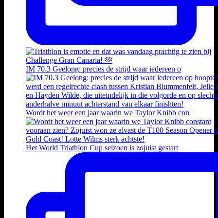
IM 70.3 Geelong: precies de strijd waar iedereen o
Wordt het weer een jaar waarin we Taylor Knibb con
Het World Triathlon Cup seizoen is zojuist gestart