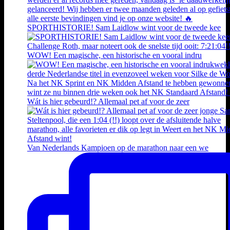
SPORTHISTORIE! Sam Laidlow wint voor de tweede kee
WOW! Een magische, een historische en vooral indru
Wát is hier gebeurd!? Allemaal pet af voor de zeer
Van Nederlands Kampioen op de marathon naar een we