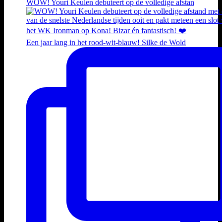
WOW! Youri Keulen debuteert op de volledige afstan
Een jaar lang in het rood-wit-blauw! Silke de Wold