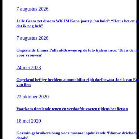
7 augustus 2026
Jelle Geens zet droom WK IM Kona jaartje ‘on hold’: “Het is het enig
dat ik nog heb”
7 augustus 2026
Ongestelde Emma Pallant-Browne op de foto tijdens race: ‘Dit is de rea
voor vrouwen’
24 mei 2023
Ongekend heftige beelden: automobilist rijdt doelbewust Jorik van E
van fiets
22 oktober 2020
Voorkom tintelende tenen en verdoofde voeten tijdens het fietsen
18 mei 2020
Garmin-gebruikers bang voor massaal opduikende ‘Blauwe driehoek 
doods’