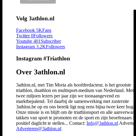
Volg 3athlon.nl
Facebook
5K
Fans
Twitter
0
Followers
Youtube
401
Subscriber
Instagram
3.2K
Followers
Instagram #Triathlon
Over 3athlon.nl
3athlon.nl, met Tim Moria als hoofdredacteur, is het grootste
triathlon, duathlon en multisport-medium van Nederland. Met 
twee miljoen lezers per jaar zijn we toonaangevend en
marktbepalend. Tel daarbij de samenwerking met zustersite
3athlon.be op en ons bereik ligt nog eens bijna twee keer hoger
Onze missie is en blijft om de triathlonsport en alle aanverwan
takken van sport te promoten en de sport en zijn beoefenaars i
positief daglicht te stellen... Contact:
Info@3athlon.nl
Adverter
Adverteren@3athlon.nl