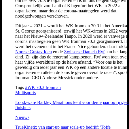
om het WK 70.3 te organiseren en is nu dus de gelukkige winn
Oorspronkelijk zou Lahti of Klagenfurt het WK in 2022 al
organiseren, maar door de corona-maatregelen werd dat
noodgedwongen verschoven.
Dit jaar – 2021 – wordt het WK Ironman 70.3 in het Amerika
St. George georganiseerd, terwijl het WK-circus in 2022 verpla
naar het Nieuw-Zeelandse Taupo. In 2020 werd er vanwege al
corona-maatregelen geen WK Ironman 70.3 georganiseerd. In
werd het evenement in het Franse Nice gehouden: daar trokke
Noorse Gustav Iden
en de
Zwitserse Daniela Ryf
aan het langs
eind. Zij zijn dus de regerend kampioenen. Ryf won toen over
haar vijfde wereldtitel op de halve afstand. “Voor ons is het
geweldig om ieder jaar een WK op een andere locatie te kunn
organiseren en atleten de kans te geven overal te racen”, sprak
Ironman CEO Andrew Messick onder andere.
Tags
#WK 70.3 Ironman
Multisports
Loodzware Barkley Marathons kent voor derde jaar op rij gee
finishers
Nieuws
TrueKinetix van start-up naar scale-up bedrijf: 'Toffe