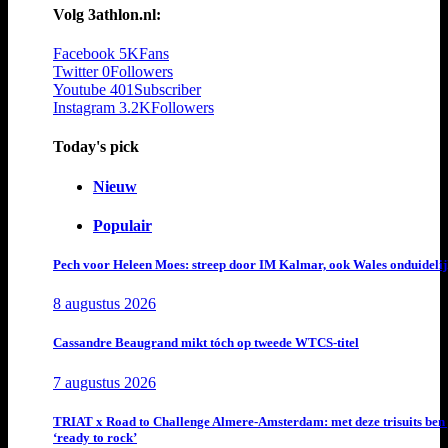
Volg 3athlon.nl:
Facebook
5K
Fans
Twitter
0
Followers
Youtube
401
Subscriber
Instagram
3.2K
Followers
Today's pick
Nieuw
Populair
Pech voor Heleen Moes: streep door IM Kalmar, ook Wales onduideli
8 augustus 2026
Cassandre Beaugrand mikt tóch op tweede WTCS-titel
7 augustus 2026
TRIAT x Road to Challenge Almere-Amsterdam: met deze trisuits ben 
‘ready to rock’