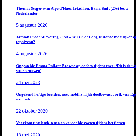
Thomas Steger wint Alpe d’Huez Triathlon, Bram Smit (25e) beste
Nederlander
5 augustus 2026
3athlon Praat Aflevering #350 – WTCS of Long Distance moeilijker o
topniveau?
4 augustus 2026
Ongestelde Emma Pallant-Browne op de foto tijdens race: ‘Dit is de rea
voor vrouwen’
24 mei 2023
Ongekend heftige beelden: automobilist rijdt doelbewust Jorik van E
van fiets
22 oktober 2020
Voorkom tintelende tenen en verdoofde voeten tijdens het fietsen
18 mei 2020