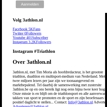
Volg 3athlon.nl
Facebook
5K
Fans
Twitter
0
Followers
Youtube
401
Subscriber
Instagram
3.2K
Followers
Instagram #Triathlon
Over 3athlon.nl
3athlon.nl, met Tim Moria als hoofdredacteur, is het grootste
triathlon, duathlon en multisport-medium van Nederland. Met 
twee miljoen lezers per jaar zijn we toonaangevend en
marktbepalend. Tel daarbij de samenwerking met zustersite
3athlon.be op en ons bereik ligt nog eens bijna twee keer hoger
Onze missie is en blijft om de triathlonsport en alle aanverwan
takken van sport te promoten en de sport en zijn beoefenaars i
positief daglicht te stellen... Contact:
Info@3athlon.nl
Adverter
Adverteren@3athlon.nl