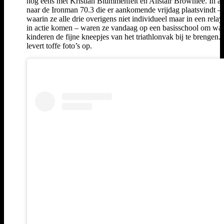
nog eens met Kristian Blummenfelt én Alistair Brownlee. In a
naar de Ironman 70.3 die er aankomende vrijdag plaatsvindt –
waarin ze alle drie overigens niet individueel maar in een rela
in actie komen – waren ze vandaag op een basisschool om wat
kinderen de fijne kneepjes van het triathlonvak bij te brengen.
levert toffe foto’s op.