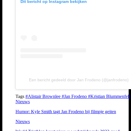
Dit bericht op Instagram bekijken
Een bericht gedeeld door Jan Frodeno (@janfrodeno)
Tags
#Alistair Brownlee
#Jan Frodeno
#Kristian Blummenfelt
Nieuws
Humor: Kyle Smith tagt Jan Frodeno bij filmpje geiten
Nieuws