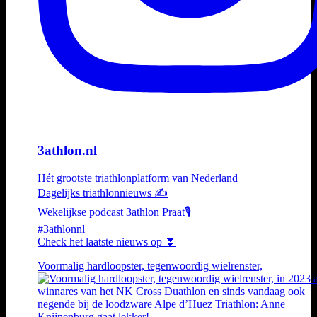
3athlon.nl
Hét grootste triathlonplatform van Nederland
Dagelijks triathlonnieuws ✍️
Wekelijkse podcast 3athlon Praat🎙️
#3athlonnl
Check het laatste nieuws op ⏬
Voormalig hardloopster, tegenwoordig wielrenster,