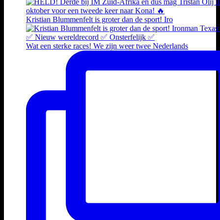
Kristian Blummenfelt is groter dan de sport! Iro
Wat een sterke races! We zijn weer twee Nederlands