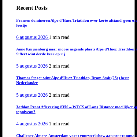
Recent Posts
Fransen domineren Alpe d’Huez Triathlon over korte afstand, geen or
feestje
6 augustus 2026
1 min
read
Anne Knijnenburg naar mooie negende plaats Alpe d’Huez Triathlon, 
Siffert wint derde keer op rij
5 augustus 2026
2 min
read
Thomas Steger wint Alpe d’Huez Triathlon, Bram Smit (25e) beste
Nederlander
5 augustus 2026
2 min
read
3athlon Praat Aflevering #350 – WTCS of Long Distance moeilijker o
topniveau?
4 augustus 2026
1 min
read
Challenge Almere-Amsterdam voegt vuurwerkshow aan programma t