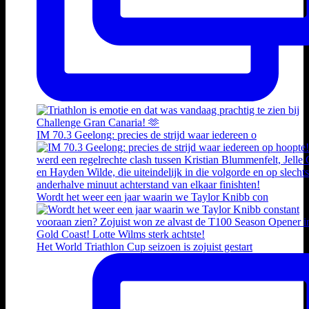
IM 70.3 Geelong: precies de strijd waar iedereen o
Wordt het weer een jaar waarin we Taylor Knibb con
Het World Triathlon Cup seizoen is zojuist gestart