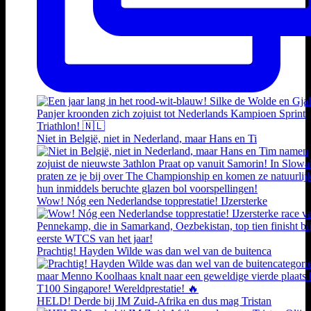
Niet in België, niet in Nederland, maar Hans en Ti
Wow! Nóg een Nederlandse topprestatie! IJzersterke
Prachtig! Hayden Wilde was dan wel van de buitenca
HELD! Derde bij IM Zuid-Afrika en dus mag Tristan