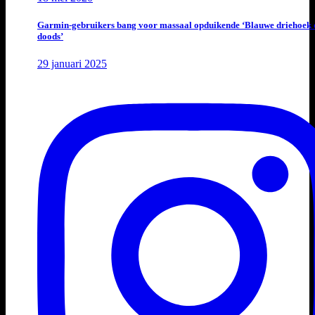
Garmin-gebruikers bang voor massaal opduikende ‘Blauwe driehoek 
doods’
29 januari 2025