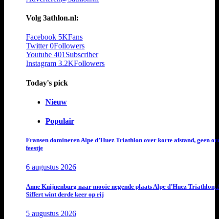
Volg 3athlon.nl:
Facebook
5K
Fans
Twitter
0
Followers
Youtube
401
Subscriber
Instagram
3.2K
Followers
Today's pick
Nieuw
Populair
Fransen domineren Alpe d’Huez Triathlon over korte afstand, geen or
feestje
6 augustus 2026
Anne Knijnenburg naar mooie negende plaats Alpe d’Huez Triathlon, 
Siffert wint derde keer op rij
5 augustus 2026