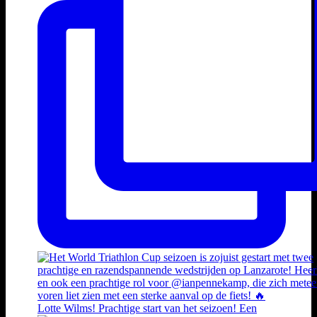
Lotte Wilms! Prachtige start van het seizoen! Een