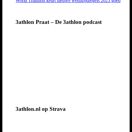
World Triathlon keurt nieuwe wedstrijdregels 2023 goed
3athlon Praat – De 3athlon podcast
3athlon.nl op Strava